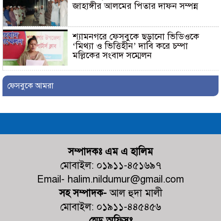
জাহাঙ্গীর আলমের পিতার দাফন সম্পন্ন
শ্যামনগরে ফেসবুকে ছড়ানো ভিডিওকে
‘মিথ্যা ও ভিত্তিহীন’ দাবি করে চম্পা
মল্লিকের সংবাদ সম্মেলন
নুরনগরে গ্রাম্য ডাক্তারের ভুল চিকিৎসার
ফেসবুকে আমরা
কারণে রোগীর মৃ+ত্যুর অভিযোগ,
ঘটনাস্থলে পুলিশ
কালিগঞ্জের পল্লীতে পৈতৃক ভিটা থেকে
সন্তান উচ্ছেদের পায়তারার প্রতিবাদে
মানববন্ধন
সম্পাদকঃ এম এ হালিম
মোবাইল: ০১৯১১-৪৫১৬৯৭
ভোট আসে জনপ্রতিনিধি হয়, কিন্তু
মহেশ্বরপুরের কোন উন্নয়ন হয়না
Email- halim.nildumur@gmail.com
সহ সম্পাদক-
আল হুদা মালী
মোবাইল: ০১৯১১-৪৪৫৪৫৬
কালিগঞ্জ কুশুলিয়া উচ্চ মাধ্যমিক
বিদ্যালয়ের কমিটির অভিষেক অনুষ্ঠিত
হেড অফিসঃ