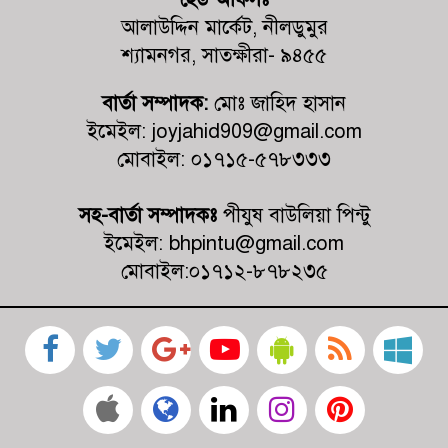
আলাউদ্দিন মার্কেট, নীলডুমুর
কালিগঞ্জে ট্রাকচাপায় শিশুর মর্মান্তিক মৃত্যু,
শ্যামনগর, সাতক্ষীরা- ৯৪৫৫
ট্রাক জব্দ, চালক আটক
বার্তা সম্পাদক:
মোঃ জাহিদ হাসান
ইমেইল: joyjahid909@gmail.com
জুলাই গণহত্যায় জড়িত প্রত্যেক ব্যক্তিকে
আইনের আওতায় এনে দ্রুত, নিরপেক্ষ ও
মোবাইল: ০১৭১৫-৫৭৮৩৩৩
স্বচ্ছ বিচার নিশ্চিত করতে হবে- মাহবুবুল
আলম
সহ-বার্তা সম্পাদকঃ
পীযুষ বাউলিয়া পিন্টু
ইমেইল: bhpintu@gmail.com
মোবাইল:০১৭১২-৮৭৮২৩৫