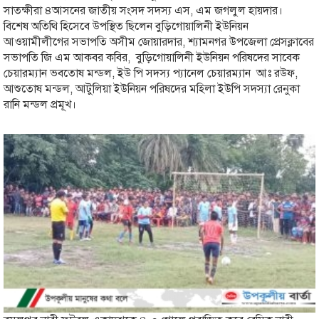
সাতক্ষীরা ৪আসনের জাতীয় সংসদ সদস্য এস, এম জগলুল হায়দার।
বিশেষ অতিথি হিসেবে উপস্থিত ছিলেন বুড়িগোয়ালিনী ইউনিয়ন
আওয়ামীলীগের সভাপতি অসীম জোয়ারদার, শ‍্যামনগর উপজেলা প্রেসক্লাবের
সভাপতি জি এম আকবর কবির, বুড়িগোয়ালিনী ইউনিয়ন পরিষদের সাবেক
চেয়ারম্যান ভবতোষ মন্ডল, ইউ পি সদস্য প‍্যানেল চেয়ারম্যান আঃ রউফ,
আশুতোষ মন্ডল, আটুলিয়া ইউনিয়ন পরিষদের মহিলা ইউপি সদ‍স‍্যা রেনুকা
রানি মন্ডল প্রমূখ।