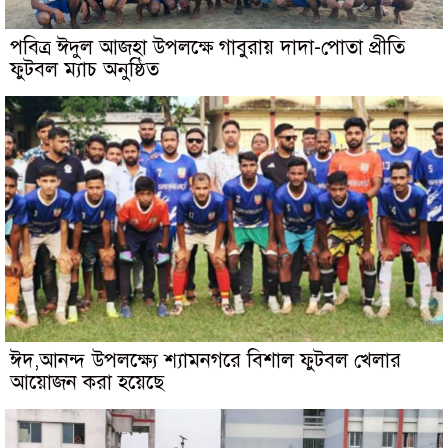
পবিত্র ঈদুল আজহা উপলক্ষে গাবুরায় দাদা-পোতা প্রীতি
ফুটবল ম্যাচ অনুষ্ঠিত
ঈদ,আনন্দ উপলক্ষ্যে শ্যামনগরে বিশাল ফুটবল খেলার
আয়োজন করা হয়েছে