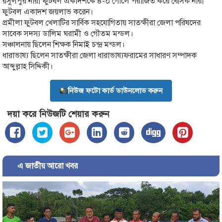
রসুলপুর নারী ফুটবল একাদশকে ৪-০ গোলে পরাজিত করে বেসিক নারী
ফুটবল একাদশ জয়লাভ করেন।
প্রমীলা ফুটবল খেলাটির সার্বিক সহযোগিতায় সাতক্ষীরা জেলা পরিষদের
সাবেক সদ‍স‍্য ডালিম ঘরামী ও গৌতম মন্ডল।
সঞ্চালনায় ছিলেন শিক্ষক নিমাই চন্দ্র মন্ডল।
ধারাভাষ্য ছিলেন সাতক্ষীরা জেলা ধারাভাষ্যফরামের সাধারণ সম্পাদক
আব্দুল্লাহ সিদ্দিকী।
নিউজ ফটো কার্ড ডাউনলোড করুন
দয়া করে নিউজটি শেয়ার করুন
এ জাতীয় আরো খবর