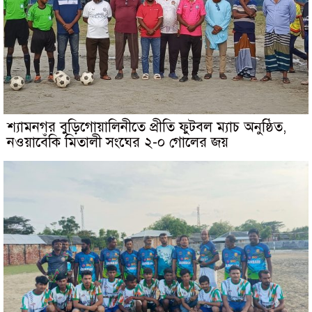
শ্যামনগর বুড়িগোয়ালিনীতে প্রীতি ফুটবল ম্যাচ অনুষ্ঠিত,
নওয়াবেঁকি মিতালী সংঘের ২-০ গোলের জয়