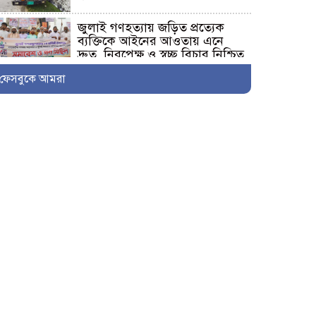
জুলাই গণহত্যায় জড়িত প্রত্যেক
ব্যক্তিকে আইনের আওতায় এনে
দ্রুত, নিরপেক্ষ ও স্বচ্ছ বিচার নিশ্চিত
করতে হবে- মাহবুবুল আলম
ফেসবুকে আমরা
দেবহাটায় বিএনপির আয়োজনে
জুলাই গনঅভ্যুত্থান উপলক্ষে র‍্যালি
ও আলোচনা সভা অনুষ্ঠিত
দেবহাটায় জুলাই গনঅভ্যুত্থান দিবস
উপলক্ষে আলোচনা সভা
জুলাই গণঅভ্যুত্থানের দ্বিতীয় বর্ষপূর্তি
উপলক্ষে শ্যামনগরে জামায়াতের
গণমিছিল ও বিক্ষোভ সমাবেশ
কালিগঞ্জের ভ্রাম্যমাণ আদালতের
অভিযান: ৫টি প্রতিষ্ঠানে জরিমানা