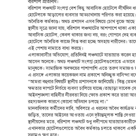
বরিশাল প্রতিনিধি।
বরিশাল লঞ্চঘাট সংলগ্ন বেশ কিছু আবাসিক হোটেলে দীর্ঘদিন ধ
হোটেলকে আড়ালের ব্যবসার আড্ডাখানায় পরিণত করা হয়েছে। 
অনৈতিক কর্মকাণ্ড। অথচ প্রশাসন এসব বিষয়ে চোখ বুজে আ
স্থানীয় সূত্রে জানা যায়, বরিশাল লঞ্চঘাটের আশপাশে থাকা 
আবাসিক হোটেল, কেবল থাকার জন্য নয়, বরং গোপনে দেহ ব্যবসা
হোটেলে অনৈতিক কাজে লিপ্ত করা হচ্ছে অসহায় নারীদের। তাদে
এই পেশায় নামাতে বাধ্য করছে।
এলাকাবাসীর অভিযোগ, প্রতিদিনই লঞ্চঘাটে যাতায়াত করেন হাজা
আসেন অনেকে। অথচ লঞ্চঘাট সংলগ্ন হোটেলগুলোতে এভাবে প্রক
মানুষকে। সামাজিক অবক্ষয়ের পাশাপাশি এতে তরুণ সমাজও ম
এ প্রসঙ্গে এলাকার কয়েকজন নাম প্রকাশে অনিচ্ছুক বাসিন্দা ব
“আমরা বহুবার বিষয়টি স্থানীয় প্রশাসনকে জানিয়েছি। কিন্তু তেম
ক্ষমতার দাপটে নির্ভয়ে ব্যবসা চালিয়ে যাচ্ছে।তাছাড়া সাবেক স
আইনশৃঙ্খলা বাহিনীর নীরবতা নিয়ে ক্ষোভ প্রকাশ করে তারা আরও
রহস্যজনক কারণে কোনো অভিযান চলছে না।”
মানবাধিকার কর্মীদের দাবি, অবিলম্বে এ ধরনের অবৈধ কার্যক্র
জড়িত, তাদের আইনের আওতায় এনে দৃষ্টান্তমূলক শাস্তি দেওয়া
স্থানীয়দের মতে, বরিশাল লঞ্চঘাট শুধু নদীপথে যাতায়াতকারীদের
এখানকার হোটেলগুলোতে অবৈধ কর্মকাণ্ড চলতে থাকলে একদিকে
সুনামও ক্ষুণ্ণ হবে।