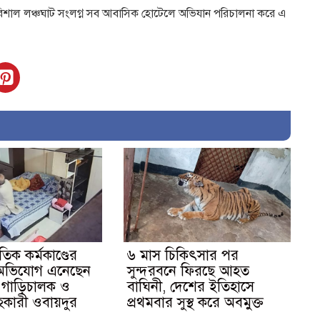
 বরিশাল লঞ্চঘাট সংলগ্ন সব আবাসিক হোটেলে অভিযান পরিচালনা করে এ
তিক কর্মকাণ্ডের
৬ মাস চিকিৎসার পর
 অভিযোগ এনেছেন
সুন্দরবনে ফিরছে আহত
 গাড়িচালক ও
বাঘিনী, দেশের ইতিহাসে
হকারী ওবায়দুর
প্রথমবার সুস্থ করে অবমুক্ত