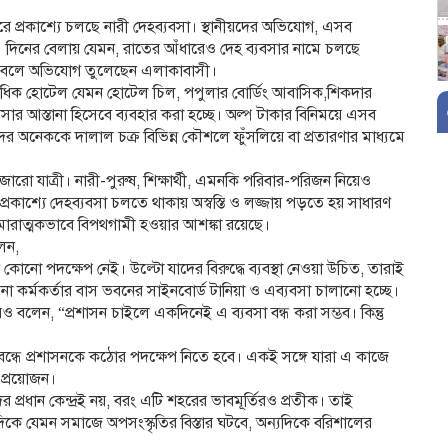
রে প্রকাশ্যে চলছে নারী দেহব্যবসা। স্থানীয়দের অভিযোগ, এসব
দিনের বেলায় যেমন, রাতের আঁধারেও দেহ ব্যবসার নামে চলছে
ছে বলে অভিযোগ তুলেছেন এলাকাবাসী।
একাধিক হোটেল যেমন হোটেল চিল, পপুলার বোর্ডিং আবাসিক,শিকদার
র আস্তানা হিসেবে ব্যবহার করা হচ্ছে। অল্প টাকার বিনিময়ে এসব
র অনেককে দালাল চক্র বিভিন্ন কৌশলে ফুঁসলিয়ে বা প্রতারণার মাধ্যমে
রো যাত্রী। নারী-পুরুষ, শিক্ষার্থী, এমনকি পরিবার-পরিজন নিয়েও
াশ্যে দেহব্যবসা চলতে থাকায় অস্বস্তি ও লজ্জায় পড়তে হয় সাধারণ
ারাত্মকভাবে বিপথগামী হওয়ার আশঙ্কা রয়েছে।
লেন,
ন কোনো পদক্ষেপ নেই। উল্টো যাদের বিরুদ্ধে ব্যবস্থা নেওয়া উচিত, তারাই
েনা কর্মকর্তার বাস ভবনের সাইনবোর্ড টানিয়া ও এব্যবসা চালানো হচ্ছে।
 বলেন, “প্রশাসন চাইলে একদিনেই এ ব্যবসা বন্ধ করা সম্ভব। কিন্তু
ম বন্ধে প্রশাসনকে কঠোর পদক্ষেপ নিতে হবে। একই সঙ্গে যারা এ কাজে
 প্রয়োজন।
 প্রধান কেন্দ্রই নয়, বরং এটি শহরের ভাবমূর্তিরও প্রতীক। তাই
 যেমন সমাজে অপসংস্কৃতির বিস্তার ঘটবে, অন্যদিকে বরিশালের