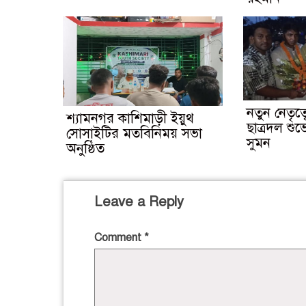
নতুন নেতৃত্
শ্যামনগর কাশিমাড়ী ইয়ুথ
ছাত্রদল শু
সোসাইটির মতবিনিময় সভা
সুমন
অনুষ্ঠিত
Leave a Reply
Comment
*