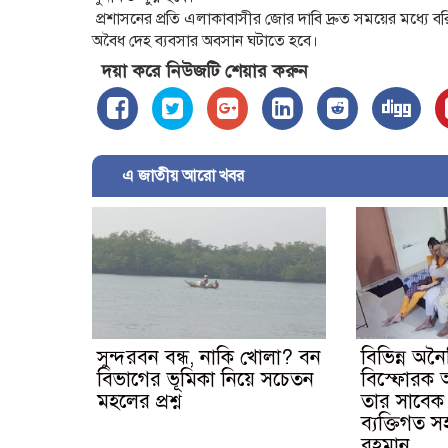
প্রশাসনের প্রতি এলাকাবাসীর জোর দাবি দ্রুত সময়ের মধ্যে
অবৈধ দেহ ব্যবসার অবসান ঘটাতে হবে।
দয়া করে নিউজটি শেয়ার করুন
এ জাতীয় আরো খবর
সুন্দরবন বন্ধ, নাকি খোলা? বন
বিভিন্ন অনৈ
বিভাগের ভূমিকা নিয়ে সচেতন
বিস্ফোরক
মহলের প্রশ্ন
তার সাবেক
ব্যক্তিগত স
রহমান