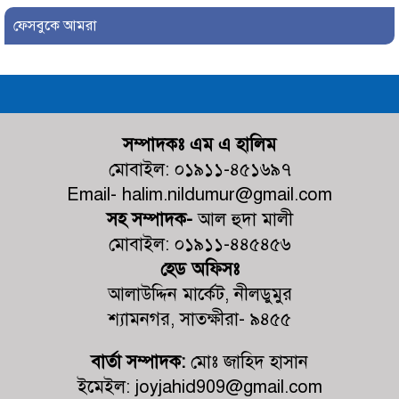
ফেসবুকে আমরা
শ্যামনগরে ফেসবুকে ছড়ানো ভিডিওকে
‘মিথ্যা ও ভিত্তিহীন’ দাবি করে চম্পা
মল্লিকের সংবাদ সম্মেলন
নুরনগরে গ্রাম্য ডাক্তারের ভুল চিকিৎসার
কারণে রোগীর মৃ+ত্যুর অভিযোগ,
সম্পাদকঃ এম এ হালিম
ঘটনাস্থলে পুলিশ
মোবাইল: ০১৯১১-৪৫১৬৯৭
কালিগঞ্জের পল্লীতে পৈতৃক ভিটা থেকে
Email- halim.nildumur@gmail.com
সন্তান উচ্ছেদের পায়তারার প্রতিবাদে
সহ সম্পাদক-
আল হুদা মালী
মানববন্ধন
মোবাইল: ০১৯১১-৪৪৫৪৫৬
হেড অফিসঃ
ভোট আসে জনপ্রতিনিধি হয়, কিন্তু
মহেশ্বরপুরের কোন উন্নয়ন হয়না
আলাউদ্দিন মার্কেট, নীলডুমুর
শ্যামনগর, সাতক্ষীরা- ৯৪৫৫
কালিগঞ্জ কুশুলিয়া উচ্চ মাধ্যমিক
বার্তা সম্পাদক:
মোঃ জাহিদ হাসান
বিদ্যালয়ের কমিটির অভিষেক অনুষ্ঠিত
ইমেইল: joyjahid909@gmail.com