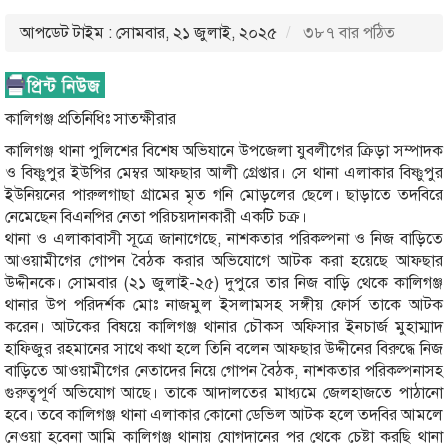
আপডেট টাইম : সোমবার, ২১ জুলাই, ২০২৫
৩৮৭ বার পঠিত
কালিগঞ্জ প্রতিনিধিঃ সাতক্ষীরার
কালিগঞ্জ থানা পুলিশের বিশেষ অভিযানে উপজেলা যুবলীগের ক্রিড়া সম্পাদক
ও বিষ্ণুপুর ইউপির মেম্বর আফছার আলী গ্রেপ্তার। সে থানা এলাকার বিষ্ণুপুর
ইউনিয়নের পারুলগাছা গ্রামের মৃত গনি মোড়লের ছেলে। ছাড়াতে তদবিরে
নেমেছেন বিএনপির নেতা পরিচয়দানকারী একটি চক্র।
থানা ও এলাকাবাসী সূত্রে জানাগেছে, নাশকতার পরিকল্পনা ও নিজ বাড়িতে
আওয়ামীগের গোপন বৈঠক করার অভিযোগে আটক করা হয়েছে আফছার
উদ্দীনকে। সোমবার (২১ জুলাই-২৫) দুপুরে তার নিজ বাড়ি থেকে কালিগঞ্জ
থানার উপ পরিদর্শক মোঃ নাজমুল ইসলামসহ সঙ্গীয় ফোর্স তাকে আটক
করেন। আটকের বিষয়ে কালিগঞ্জ থানার চৌকস অফিসার ইনচার্জ মুহাম্মাদ
হাফিজুর রহমানের সাথে কথা হলে তিনি বলেন আফছার উদ্দীনের বিরুদ্ধে নিজ
বাড়িতে আওয়ামীগের নেতাদের নিয়ে গোপন বৈঠক, নাশকতার পরিকল্পনাসহ
গুরুত্বপূর্ণ অভিযোগ আছে। তাকে আদালতের মাধ্যমে জেলহাজতে পাঠানো
হবে। তবে কালিগঞ্জ থানা এলাকার কোনো ডেভিল আটক হলে তদবির আমলে
নেওয়া হবেনা আমি কালিগঞ্জ থানায় যোগদানের পর থেকে চেষ্টা করছি থানা