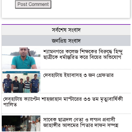
সর্বশেষ সংবাদ
জনপ্রিয় সংবাদ
শ্যামনগরে কলেজ শিক্ষকের বিরুদ্ধে হিন্দু
ছাত্রীকে ধর্মান্তরিত করে বিয়ের অভিযোগ
দেবহাটায় ইয়াবাসহ ৩ জন গ্রেফতার
দেবহাটায় ক্যাপ্টেন শাহজাহান মাস্টারের ৩৩ তম মৃত্যুবার্ষিকী
পালিত
সাবেক ছাত্রদল নেতা ও লন্ডন প্রবাসী
জাহাঙ্গীর আলমের পিতার দাফন সম্পন্ন