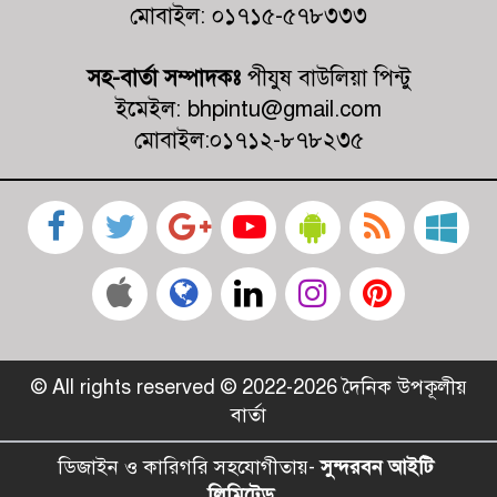
মোবাইল: ০১৭১৫-৫৭৮৩৩৩
কালিগঞ্জে ট্রাকচাপায় শিশুর মর্মান্তিক মৃত্যু,
ট্রাক জব্দ, চালক আটক
সহ-বার্তা সম্পাদকঃ
পীযুষ বাউলিয়া পিন্টু
ইমেইল: bhpintu@gmail.com
মোবাইল:০১৭১২-৮৭৮২৩৫
© All rights reserved © 2022-2026 দৈনিক উপকূলীয়
বার্তা
ডিজাইন ও কারিগরি সহযোগীতায়-
সুন্দরবন আইটি
লিমিটেড