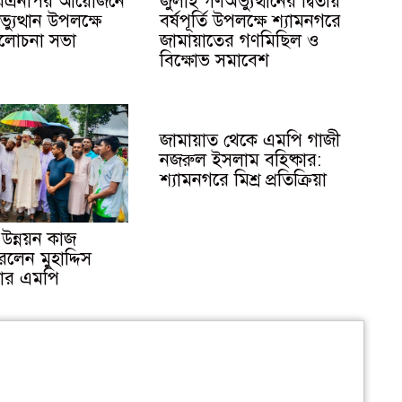
 বিএনপির আয়োজনে
জুলাই গণঅভ্যুত্থানের দ্বিতীয়
যুত্থান উপলক্ষে
বর্ষপূর্তি উপলক্ষে শ্যামনগরে
আলোচনা সভা
জামায়াতের গণমিছিল ও
বিক্ষোভ সমাবেশ
জামায়াত থেকে এমপি গাজী
নজরুল ইসলাম বহিষ্কার:
শ্যামনগরে মিশ্র প্রতিক্রিয়া
উন্নয়ন কাজ
রলেন মুহাদ্দিস
ার এমপি