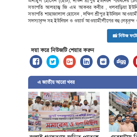
এনামুল হোসেন (ছোট), দক্ষিন শ্রীপুর ইউনিয়ন পরিষদের চেয়
সভাপতি আলহাজ্ব জি এম আকবর কবীর , ধলবাড়িয়া ইউনি
সভাপতি শাহাজালাল হোসেন , দক্ষিণ শ্রীপুর ইউনিয়ন আওয়ামী
সদস্যাবৃন্দ সহ ইউনিয়ন ও ওয়ার্ড আওয়ামীলীগের বহু নেতৃবৃন্দ ও
📸 নিউজ ফটো
দয়া করে নিউজটি শেয়ার করুন
এ জাতীয় আরো খবর