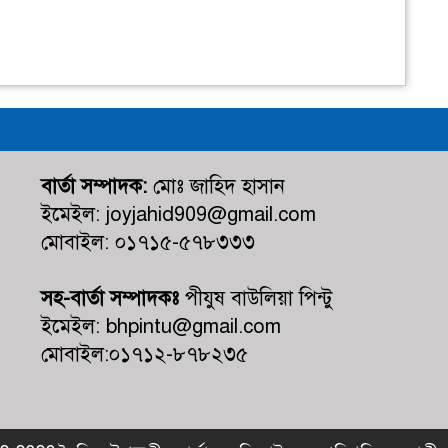
বার্তা সম্পাদক:
মোঃ জাহিদ হাসান
ইমেইল: joyjahid909@gmail.com
মোবাইল: ০১৭১৫-৫৭৮৩৩৩
সহ-বার্তা সম্পাদকঃ
পীযুষ বাউলিয়া পিন্টু
ইমেইল: bhpintu@gmail.com
মোবাইল:০১৭১২-৮৭৮২৩৫