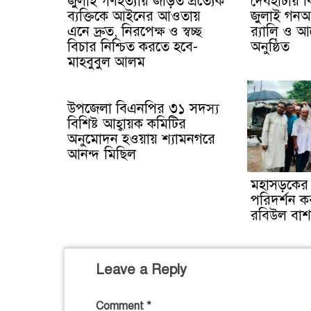
জুলাই গণহত্যায় জড়িত প্রত্যেক
দেবহাটায়
ব্যক্তিকে আইনের আওতায়
জুলাই গনঅভ্
এনে দ্রুত, নিরপেক্ষ ও স্বচ্ছ
র‍্যালি ও 
বিচার নিশ্চিত করতে হবে-
অনুষ্ঠিত
মাহবুবুল আলম
উপজেলা বিএনপির ৩১ সদস্য
বিশিষ্ট আহ্বায়ক কমিটির
অনুমোদন হওয়ায় শ্যামনগরে
আনন্দ মিছিল
মহাসড়কের 
পরিদর্শন ক
রবিউল বাশ
Leave a Reply
Comment
*