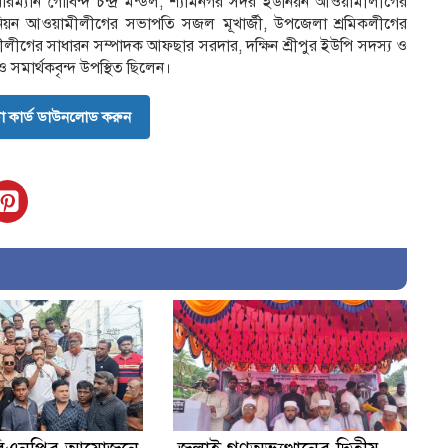
ারম্যান গোবিন্দ চন্দ্র মন্ডল, শ্যামনগর সদর ইউনিয়ন আওয়ামীলীগের
য়ন আওয়ামীলীগের সভাপতি সজল মূখার্জী, উপজেলা শ্রমিকলীগের
লীগের সাধারন সম্পাদক আফছার সরদার, দক্ষিন শ্রীপুর ইউপি সদস্য ও
 সমার্থকবৃন্দ উপস্থিত ছিলেন।
 কার্ড ডাউনলোড করুন