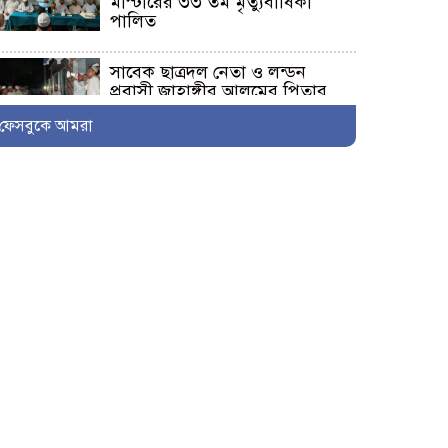
মাস্টারের ৩৩ তম মৃত্যুবার্ষিকী
পালিত
সাবেক ছাত্রদল নেতা ও লন্ডন
প্রবাসী জাহাঙ্গীর আলমের পিতার
দাফন সম্পন্ন
ফেসবুকে আমরা
শ্যামনগরে ফেসবুকে ছড়ানো
ভিডিওকে ‘মিথ্যা ও ভিত্তিহীন’ দাবি
করে চম্পা মল্লিকের সংবাদ সম্মেলন
নুরনগরে গ্রাম্য ডাক্তারের ভুল
চিকিৎসার কারণে রোগীর মৃ+ত্যুর
অভিযোগ, ঘটনাস্থলে পুলিশ
কালিগঞ্জের পল্লীতে পৈতৃক ভিটা
থেকে সন্তান উচ্ছেদের পায়তারার
প্রতিবাদে মানববন্ধন
ভোট আসে জনপ্রতিনিধি হয়, কিন্তু
মহেশ্বরপুরের কোন উন্নয়ন হয়না