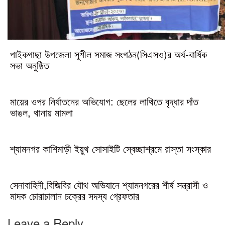
পাইকগাছা উপজেলা সূশীল সমাজ সংগঠন(সিএসও)র অর্ধ-বার্ষিক
সভা অনুষ্ঠিত
মায়ের ওপর নির্যাতনের অভিযোগ: ছেলের লাথিতে বৃদ্ধার দাঁত
ভাঙল, থানায় মামলা
শ্যামনগর কাশিমাড়ী ইয়ুথ সোসাইটি স্বেচ্ছাশ্রমে রাস্তা সংস্কার
সেনাবাহিনী,বিজিবির যৌথ অভিযানে শ্যামনগরের শীর্ষ সন্ত্রাসী ও
মাদক চোরাচালান চক্রের সদস্য গ্রেফতার
Leave a Reply