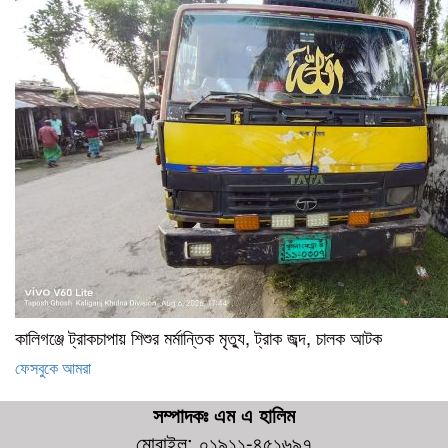
কালিগঞ্জে ট্রাকচাপায় শিশুর মর্মান্তিক মৃত্যু, ট্রাক জব্দ, চালক আটক
ফেসবুকে আমরা
সম্পাদকঃ এম এ হালিম
মোবাইল: ০১৯১১-৪৫১৬৯৭