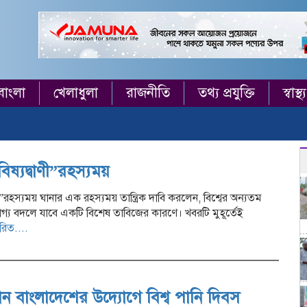
বাংলা
খেলাধুলা
রাজনীতি
তথ্য প্রযুক্তি
স্বাস্থ্য
বিষ্যদ্বাণী”রহস্যময়
াণী”রহস্যময় ঘানার এক রহস্যময় তান্ত্রিক দাবি করলেন, বিশ্বের অন্যতম
্য বদলে যাবে একটি বিশেষ তাবিজের কারণে। খবরটি মুহূর্তেই
তারিত....
লান বাংলাদেশের উদ্যোগে বিশ্ব পানি দিবস