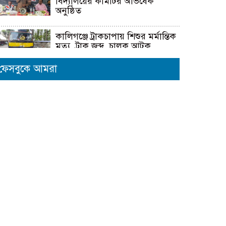
বিদ্যালয়ের কমিটির অভিষেক
অনুষ্ঠিত
কালিগঞ্জে ট্রাকচাপায় শিশুর মর্মান্তিক
মৃত্যু, ট্রাক জব্দ, চালক আটক
ফেসবুকে আমরা
জুলাই গণহত্যায় জড়িত প্রত্যেক
ব্যক্তিকে আইনের আওতায় এনে
দ্রুত, নিরপেক্ষ ও স্বচ্ছ বিচার নিশ্চিত
করতে হবে- মাহবুবুল আলম
দেবহাটায় বিএনপির আয়োজনে
জুলাই গনঅভ্যুত্থান উপলক্ষে র‍্যালি
ও আলোচনা সভা অনুষ্ঠিত
দেবহাটায় জুলাই গনঅভ্যুত্থান দিবস
উপলক্ষে আলোচনা সভা
জুলাই গণঅভ্যুত্থানের দ্বিতীয় বর্ষপূর্তি
উপলক্ষে শ্যামনগরে জামায়াতের
গণমিছিল ও বিক্ষোভ সমাবেশ