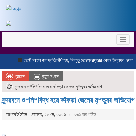
Toggle
naviga
ভোট আসে জনপ্রতিনিধি হয়, কিন্তু মহেশ্বরপুরের কোন উন্নয়ন হয়না
ক
প্রচ্ছদ
মৃত্যু সংবাদ
সুন্দরবনে গু*লি*বিদ্ধ হয়ে কাঁকড়া জেলের মৃ*ত্যুর অভিযোগ
সুন্দরবনে গু*লি*বিদ্ধ হয়ে কাঁকড়া জেলের মৃ*ত্যুর অভিযোগ
আপডেট টাইম : সোমবার, ১৮ মে, ২০২৬
২৬১ বার পঠিত