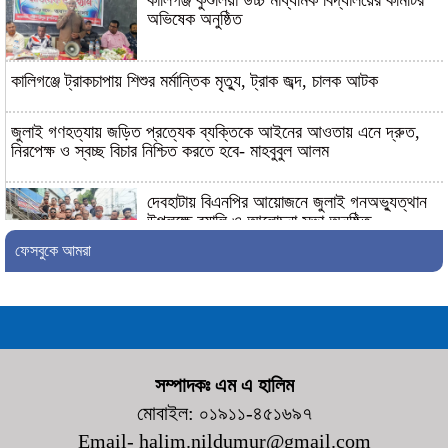
অভিষেক অনুষ্ঠিত
কালিগঞ্জে ট্রাকচাপায় শিশুর মর্মান্তিক মৃত্যু, ট্রাক জব্দ, চালক আটক
জুলাই গণহত্যায় জড়িত প্রত্যেক ব্যক্তিকে আইনের আওতায় এনে দ্রুত,
নিরপেক্ষ ও স্বচ্ছ বিচার নিশ্চিত করতে হবে- মাহবুবুল আলম
দেবহাটায় বিএনপির আয়োজনে জুলাই গনঅভ্যুত্থান
উপলক্ষে র‍্যালি ও আলোচনা সভা অনুষ্ঠিত
ফেসবুকে আমরা
দেবহাটায় জুলাই গনঅভ্যুত্থান দিবস উপলক্ষে
আলোচনা সভা
জুলাই গণঅভ্যুত্থানের দ্বিতীয় বর্ষপূর্তি উপলক্ষে
শ্যামনগরে জামায়াতের গণমিছিল ও বিক্ষোভ সমাবেশ
সম্পাদকঃ এম এ হালিম
মোবাইল: ০১৯১১-৪৫১৬৯৭
Email- halim.nildumur@gmail.com
কালিগঞ্জের ভ্রাম্যমাণ আদালতের অভিযান: ৫টি