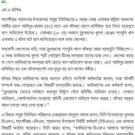
এম এ হালিমঃ
সাতক্ষীরার শ্যামনগর উপজেলার গাবুরা ইউনিয়নের ৯ নম্বর সোরা এলাকার বাসিন্দা আকসেদ
গাজীর ছেলে আমিনুর রহমান (৪৫) নামে এক কাঁকড়া জেলে গুলিবিদ্ধ হয়ে নিহত হয়েছেন
বলে অভিযোগ উঠেছে। সোমবার (১৮ মে) সকালে সুন্দরবনের খুলনা রেঞ্জের শতমুখি খাল
এলাকায় এ ঘটনা ঘটে বলে জানিয়েছেন সঙ্গে থাকা জেলেরা।
সহযোগী জেলেদের দাবি, তারা সুন্দরবনের শতমুখি খালে কাঁকড়া ধরার প্রস্তুতি নিচ্ছিলেন।
এ সময় বনবিভাগের খুলনা স্মার্ট পেট্রোল টিমের সদস্যরা তাদের ডাক দেন। জেলেরা কাছে
না গেলে বনবিভাগের সদস্যরা গুলি ছোড়ে বলে অভিযোগ করেন তারা। এতে আমিনুর রহমান
গুলিবিদ্ধ হন এবং ঘটনাস্থলেই তার মৃত্যু হয় বলে জানান সঙ্গীরা।
ঘটনার বিষয়ে বনবিভাগের কাছে জানতে চাইলে সংশ্লিষ্ট কর্মকর্তারা জানান, তারা ঘটনাটি
সম্পর্কে খবর পেয়েছেন এবং বিষয়টি তদন্তাধীন রয়েছে। বনবিভাগের এক কর্মকর্তা বলেন,
“সুন্দরবনের ভেতরে বর্তমানে বনদস্যু নির্মূলে যৌথ বাহিনীর অভিযান চলছে। সেখানে
বনবিভাগ, কোস্টগার্ডসহ অন্যান্য বাহিনী একযোগে দায়িত্ব পালন করছে। ঘটনার প্রকৃত
কারণ তদন্ত করে দেখা হচ্ছে।”
এ বিষয়ে গাবুরা ইউনিয়ন পরিষদের চেয়ারম্যান মাসুদুল আলম বলেন, তিনি ইতোমধ্যে খুলনার
ডিএফও, সাতক্ষীরার এসিএফ, শ্যামনগর উপজেলা নির্বাহী কর্মকর্তা (ইউএনও) এবং থানাকে
বিষয়টি অবহিত করেছেন। তিনি আরও বলেন, “বনবিভাগের ডিএফও আমাকে আশ্বস্ত
করেছেন যে, সঠিক তদন্তের মাধ্যমে এ ঘটনার সঙ্গে জড়িতদের বিরুদ্ধে প্রয়োজনীয়