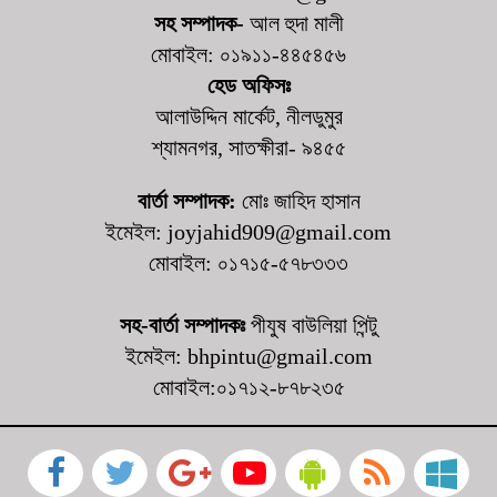
প্রতিষ্ঠানে জরিমানা
সহ সম্পাদক-
আল হুদা মালী
মোবাইল: ০১৯১১-৪৪৫৪৫৬
হেড অফিসঃ
কালিগঞ্জে চেয়ারম্যান পদপ্রার্থী শেখ আলমগীর
হোসেনের নিজস্ব অর্থায়নে খালের ওপর বাঁশের সাঁকো
আলাউদ্দিন মার্কেট, নীলডুমুর
নির্মাণ
শ্যামনগর, সাতক্ষীরা- ৯৪৫৫
কালিগঞ্জে দুর্নীতি প্রতিরোধ বিষয়ক বিতর্ক
বার্তা সম্পাদক:
মোঃ জাহিদ হাসান
প্রতিযোগিতায় চ্যাম্পিয়ন নলতা মাধ্যমিক বিদ্যালয়
ইমেইল: joyjahid909@gmail.com
মোবাইল: ০১৭১৫-৫৭৮৩৩৩
সহ-বার্তা সম্পাদকঃ
পীযুষ বাউলিয়া পিন্টু
ইমেইল: bhpintu@gmail.com
মোবাইল:০১৭১২-৮৭৮২৩৫