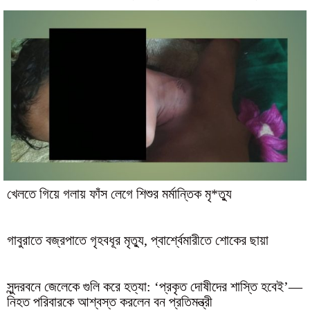
খেলতে গিয়ে গলায় ফাঁস লেগে শিশুর মর্মান্তিক মৃ*ত্যু
গাবুরাতে বজ্রপাতে গৃহবধূর মৃত্যু, প্বার্শ্বেমারীতে শোকের ছায়া
সুন্দরবনে জেলেকে গুলি করে হত্যা: ‘প্রকৃত দোষীদের শাস্তি হবেই’—
নিহত পরিবারকে আশ্বস্ত করলেন বন প্রতিমন্ত্রী