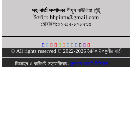
সহ-বার্তা সম্পাদকঃ
পীযুষ বাউলিয়া পিন্টু
ইমেইল: bhpintu@gmail.com
মোবাইল:০১৭১২-৮৭৮২৩৫
© All rights reserved © 2022-2026 দৈনিক উপকূলীয় বার্তা
ডিজাইন ও কারিগরি সহযোগীতায়-
সুন্দরবন আইটি লিমিটেড