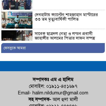
দেবহাটায় ক্যাপ্টেন শাহজাহান মাস্টারের
৩৩ তম মৃত্যুবার্ষিকী পালিত
সাবেক ছাত্রদল নেতা ও লন্ডন প্রবাসী
জাহাঙ্গীর আলমের পিতার দাফন সম্পন্ন
ফেসবুকে আমরা
শ্যামনগরে ফেসবুকে ছড়ানো ভিডিওকে
‘মিথ্যা ও ভিত্তিহীন’ দাবি করে চম্পা
মল্লিকের সংবাদ সম্মেলন
নুরনগরে গ্রাম্য ডাক্তারের ভুল চিকিৎসার
কারণে রোগীর মৃ+ত্যুর অভিযোগ,
সম্পাদকঃ এম এ হালিম
ঘটনাস্থলে পুলিশ
মোবাইল: ০১৯১১-৪৫১৬৯৭
Email- halim.nildumur@gmail.com
কালিগঞ্জের পল্লীতে পৈতৃক ভিটা থেকে
সহ সম্পাদক-
আল হুদা মালী
সন্তান উচ্ছেদের পায়তারার প্রতিবাদে
মানববন্ধন