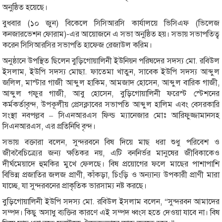
অনুষ্ঠিত হয়েছে।
বুধবার (১০ জুন) বিকেলে সিসিআরসি কার্যালয়ে ভিসিএফ (ভিলেজ
কনজারভেশন ফোরাম)-এর আয়োজনে এ সভা অনুষ্ঠিত হয়। সভায় সভাপতিত্ব
করেন সিসিআরসির সভাপতি হাফেজ রেজাউল করিম।
অনুষ্ঠানে উপস্থিত ছিলেন বুড়িগোয়ালিনী ইউনিয়ন পরিষদের সদস্য মো. রবিউল
ইসলাম, ইউপি সদস্য মোছা. ফাতেমা খাতুন, সাবেক ইউপি সদস্য আব্দুল
জলিল, মাস্টার গাজী আব্দুল হাকিম, আমজাদ হোসেন, আব্দুল বারিক গাজী,
আব্দুল গফুর গাজী, আবু হোসেন, বুড়িগোয়ালিনী ফরেস্ট স্টেশনের
কর্মকর্তাবৃন্দ, উপকূলীয় প্রেসক্লাবের সভাপতি আব্দুল হালিম এবং বেসরকারি
সংস্থা নবপল্লব – সিএনআরএস ফিল্ড ম্যানেজার মোঃ আরিফুজ্জামানসহ
সিএনআরএস, এর প্রতিনিধি বৃন্দ।
সভায় বক্তারা বলেন, সুন্দরবনে বিষ দিয়ে মাছ ধরা শুধু পরিবেশ ও
জীববৈচিত্র্যের জন্য ক্ষতিকর নয়, এটি বননির্ভর মানুষের জীবিকাকেও
দীর্ঘমেয়াদে হুমকির মুখে ফেলছে। বিষ প্রয়োগের ফলে মাছের পাশাপাশি
বিভিন্ন প্রজাতির জলজ প্রাণী, কাঁকড়া, চিংড়ি ও অন্যান্য উপকারী প্রাণী মারা
যাচ্ছে, যা সুন্দরবনের প্রাকৃতিক ভারসাম্য নষ্ট করছে।
বুড়িগোয়ালিনী ইউপি সদস্য মো. রবিউল ইসলাম বলেন, “সুন্দরবন আমাদের
সম্পদ। কিছু অসাধু ব্যক্তির কারণে এই সম্পদ ধ্বংস হতে দেওয়া যাবে না। বিষ