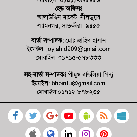
মোবাইল: ০১৯১১-৪৪৫৪৫৬
হেড অফিসঃ
ভোট আসে জনপ্রতিনিধি হয়, কিন্তু
আলাউদ্দিন মার্কেট, নীলডুমুর
মহেশ্বরপুরের কোন উন্নয়ন হয়না
শ্যামনগর, সাতক্ষীরা- ৯৪৫৫
কালিগঞ্জ কুশুলিয়া উচ্চ মাধ্যমিক
বার্তা সম্পাদক:
মোঃ জাহিদ হাসান
বিদ্যালয়ের কমিটির অভিষেক অনুষ্ঠিত
ইমেইল: joyjahid909@gmail.com
মোবাইল: ০১৭১৫-৫৭৮৩৩৩
কালিগঞ্জে ট্রাকচাপায় শিশুর মর্মান্তিক মৃত্যু,
ট্রাক জব্দ, চালক আটক
সহ-বার্তা সম্পাদকঃ
পীযুষ বাউলিয়া পিন্টু
ইমেইল: bhpintu@gmail.com
মোবাইল:০১৭১২-৮৭৮২৩৫