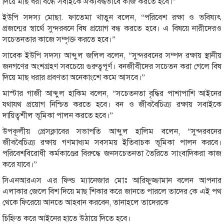
দিয়ে মাছ ধরা বন্ধে সবাইকে ঐক্যবদ্ধভাবে কাজ করতে হবে।”
ইউপি সদস্য মোছা. ফাতেমা খাতুন বলেন, “পরিবেশ রক্ষা ও ভবিষ্যৎ
প্রজন্মের স্বার্থে সুন্দরবনে বিষ প্রয়োগ বন্ধ করতে হবে। এ বিষয়ে নারীদেরও
সচেতনতার কাজে সম্পৃক্ত করতে হবে।”
সাবেক ইউপি সদস্য আব্দুল জলিল বলেন, “সুন্দরবনের সম্পদ রক্ষায় স্থানীয়
জনগণের অংশগ্রহণ সবচেয়ে গুরুত্বপূর্ণ। বনজীবীদের সচেতন করা গেলে বিষ
দিয়ে মাছ ধরার প্রবণতা অনেকাংশে কমে আসবে।”
মাস্টার গাজী আব্দুল হাকিম বলেন, “সচেতনতা বৃদ্ধির পাশাপাশি আইনের
যথাযথ প্রয়োগ নিশ্চিত করতে হবে। বন ও জীববৈচিত্র্য রক্ষায় সবাইকে
দায়িত্বশীল ভূমিকা পালন করতে হবে।”
উপকূলীয় প্রেসক্লাবের সভাপতি আব্দুল হালিম বলেন, “সুন্দরবনের
জীববৈচিত্র্য রক্ষায় গণমাধ্যম সবসময় ইতিবাচক ভূমিকা পালন করবে।
পরিবেশবিরোধী কর্মকাণ্ডের বিরুদ্ধে জনসচেতনতা তৈরিতে সাংবাদিকরা কাজ
করে যাবে।”
সিএনআরএস এর ফিল্ড ম্যানেজার মোঃ আরিফুজ্জামান বলেন আপনার
এলাকার জেলে বিশ দিয়ে মাছ শিকার করে জানতে পারলে তাদের কে এই পথ
থেকে ফিরেয়ে আনতে আহবান করবেন, তানাহলে তাদেরকে
চিহ্নিত করে আইনের হাতে উঠায়ে দিতে হবে।