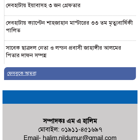
দেবহাটায় ইয়াবাসহ ৩ জন গ্রেফতার
দেবহাটায় ক্যাপ্টেন শাহজাহান মাস্টারের ৩৩ তম মৃত্যুবার্ষিকী
পালিত
সাবেক ছাত্রদল নেতা ও লন্ডন প্রবাসী জাহাঙ্গীর আলমের
পিতার দাফন সম্পন্ন
শ্যামনগরে ফেসবুকে ছড়ানো ভিডিওকে
ফেসবুকে আমরা
‘মিথ্যা ও ভিত্তিহীন’ দাবি করে চম্পা
মল্লিকের সংবাদ সম্মেলন
নুরনগরে গ্রাম্য ডাক্তারের ভুল চিকিৎসার
কারণে রোগীর মৃ+ত্যুর অভিযোগ,
ঘটনাস্থলে পুলিশ
সম্পাদকঃ এম এ হালিম
মোবাইল: ০১৯১১-৪৫১৬৯৭
Email- halim.nildumur@gmail.com
কালিগঞ্জের পল্লীতে পৈতৃক ভিটা থেকে