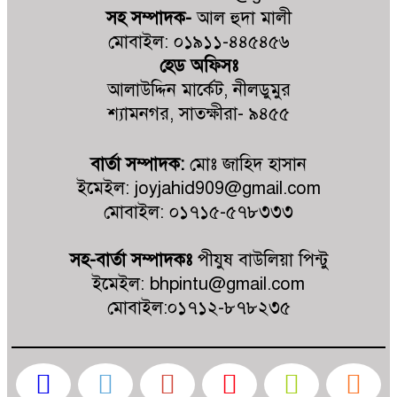
সন্তান উচ্ছেদের পায়তারার প্রতিবাদে
সহ সম্পাদক-
আল হুদা মালী
মানববন্ধন
মোবাইল: ০১৯১১-৪৪৫৪৫৬
হেড অফিসঃ
ভোট আসে জনপ্রতিনিধি হয়, কিন্তু
আলাউদ্দিন মার্কেট, নীলডুমুর
মহেশ্বরপুরের কোন উন্নয়ন হয়না
শ্যামনগর, সাতক্ষীরা- ৯৪৫৫
কালিগঞ্জ কুশুলিয়া উচ্চ মাধ্যমিক
বার্তা সম্পাদক:
মোঃ জাহিদ হাসান
বিদ্যালয়ের কমিটির অভিষেক অনুষ্ঠিত
ইমেইল: joyjahid909@gmail.com
মোবাইল: ০১৭১৫-৫৭৮৩৩৩
কালিগঞ্জে ট্রাকচাপায় শিশুর মর্মান্তিক মৃত্যু,
ট্রাক জব্দ, চালক আটক
সহ-বার্তা সম্পাদকঃ
পীযুষ বাউলিয়া পিন্টু
ইমেইল: bhpintu@gmail.com
গাবুরা ইউনিয়ন ডিজিটাল তথ্য সেবা
মোবাইল:০১৭১২-৮৭৮২৩৫
কেন্দ্রে রবিউলের অত্যাচারে অতিষ্ঠ
সাধারণ মানুষ
সরকারের উন্নয়ন ও সফলতা প্রচারে