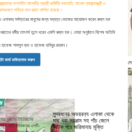
ত্রনালয় সম্পর্কিত সাংসদীয় স্থায়ী কমিটির সভাপতি, সাবেক স্বাস্থ্যমন্ত্রী ও
বাসভবনে পবিত্র শবে বরাত পালিত হয়েছে।
 ও এলাকার সর্বস্তরের মানুষের জন্য মধ্যহ্ন ভোজের আয়োজন করেন রুহুল হক
 বরাতের ধর্মীয় তাৎপর্য তুলে ধরেন এমপি রুহুল হক। দোয়া অনুষ্ঠানে বিশেষ অতিথি
ম হাফেজ শামসুল হুদা ও হাফেজ হাবিবুর রহমান।
ো কার্ড ডাউনলোড করুন
দে
ঃ
সুন্দরবনের অভয়রন‍্য এলাকা থেকে
লার নুরনগর ইউনিয়নের
মাছ ধরা সরঞ্জাম সহ পাঁচ জেলে
 মুনছুর আলী কারিকরের এলটি-
আটক পরে জরিমানায় মূক্তি
প) মিটারে এমন চিত্র পাওয়া