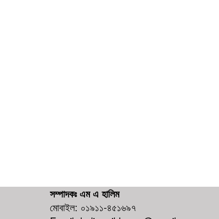
সম্পাদকঃ এম এ হালিম
মোবাইল: ০১৯১১-৪৫১৬৯৭