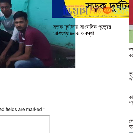
সড়ক দূর্ঘটনায় সাংবাদিক পুত্রের
আশংখ্যাজনক অবস্থা
শ্
কর
নু
অভ
কা
প্
ed fields are marked
*
ভো
হয়