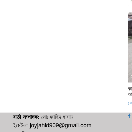
কা
আ
ফে
বার্তা সম্পাদক:
মোঃ জাহিদ হাসান
ইমেইল: joyjahid909@gmail.com