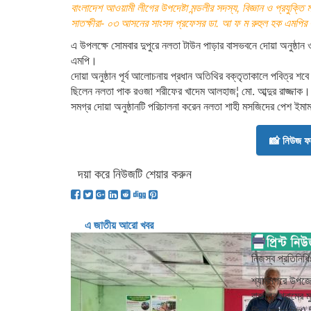
বাংলাদেশ আওয়ামী লীগের উপদেষ্টা মন্ডলীর সদস্য, বিজ্ঞান ও প্রযুক্তি মন্
সাতক্ষীরা- ০৩ আসনের সাংসদ প্রফেসর ডা. আ ফ ম রুহুল হক এমপির 
এ উপলক্ষে সোমবার দুপুরে নলতা টাউন পাড়ার বাসভবনে দোয়া অনুষ্ঠান
এমপি।
দোয়া অনুষ্ঠান পূর্ব আলোচনায় প্রধান অতিথির বক্তৃতাকালে পবিত্র শবে
ছিলেন নলতা পাক রওজা শরীফের খাদেম আলহাজ¦ মো. আব্দুর রাজ্জাক।
সমগ্র দোয়া অনুষ্ঠানটি পরিচালনা করেন নলতা শাহী মসজিদের পেশ ইমা
📸 নিউজ ফট
দয়া করে নিউজটি শেয়ার করুন
এ জাতীয় আরো খবর
নিজস্ব প্রতিনিধি
শ্যামনগরে উপজে
রাজাপুর গ্রামের
সি ১(ক্ষুদ্র শিল্