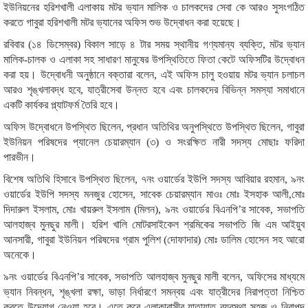
ইউনিয়নের হরিশখালী এলাকায় মটর ভ্যান মালিক ও চালকদের সেবা কে আরও সুসংগঠিত
করতে গাবুরা হরিশখালী মটর ভ্যানের অফিস শুভ উদ্বোধন করা হয়েছে।
রবিবার (১৪ ডিসেম্বর) বিকাল সাড়ে ৪ টার সময় স্থানীয় গণ্যমান্য ব্যক্তি, মটর ভ্যান
মালিক-চালক ও এলাকা সহ সাধারণ মানুষের উপস্থিতিতে ফিতা কেটে অফিসটির উদ্বোধন
করা হয়। উদ্বোধনী অনুষ্ঠানে বক্তারা বলেন, এই অফিস চালু হওয়ায় মটর ভ্যান চলাচল
আরও শৃঙ্খলাবদ্ধ হবে, যাত্রীসেবা উন্নত হবে এবং চালকদের বিভিন্ন সমস্যা সমাধানে
একটি কার্যকর প্ল্যাটফর্ম তৈরি হবে।
অফিস উদ্বোধনে উপস্থিত ছিলেন, প্রধান অতিথির অনুপস্থিতে উপস্থিত ছিলেন, গাবুরা
ইউনিয়ন পরিষদের প্যানেল চেয়ারম্যান (৩) ও সংরক্ষিত নারী সদস্য মোছাঃ ফরিদা
পারভীন।
বিশেষ অতিথি হিসাবে উপস্থিত ছিলেন, ৭নং ওয়ার্ডের ইউপি সদস্য আবিয়ার রহমান, ৯নং
ওয়ার্ডের ইউপি সদস্য মনজুর হোসেন, সাবেক চেয়ারম্যান মাওঃ মোঃ ইসহাক আলী,মোঃ
দিদারুল ইসলাম, মোঃ খায়রুল ইসলাম (মিলন), ৯নং ওয়ার্ডের বিএনপি’র সাবেক, সভাপতি
আলহাজ্ব মুনছুর মালী। হরিশ খালি মোটরসাইকেল শ্রমিকের সভাপতি জি এম আইয়ুব
আনসারী, গাবুরা ইউনিয়ন পরিষদের গ্রাম পুলিশ (দোফাদার) মোঃ ডালিম হোসেন সহ আরো
অনেকে।
৯নং ওয়ার্ডের বিএনপি’র সাবেক, সভাপতি আলহাজ্ব মুনছুর মালী বলেন, অফিসের মাধ্যমে
ভ্যান নিবন্ধন, শৃঙ্খলা রক্ষা, ভাড়া নির্ধারণে সমন্বয় এবং যাত্রীদের নিরাপত্তা নিশ্চিত
করতে উদ্যোগ নেওয়া হবে। এতে করে এলাকাবাসীর যাতায়াত ব্যবস্থা সহজ ও নিরাপদ