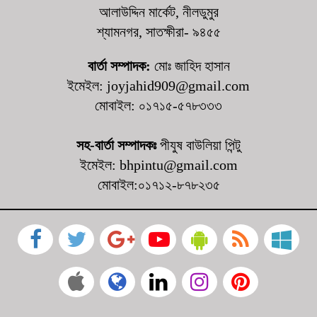
নির্মাণ
আলাউদ্দিন মার্কেট, নীলডুমুর
শ্যামনগর, সাতক্ষীরা- ৯৪৫৫
কালিগঞ্জে দুর্নীতি প্রতিরোধ বিষয়ক বিতর্ক প্রতিযোগিতায় চ্যাম্পিয়ন নলতা
মাধ্যমিক বিদ্যালয়
বার্তা সম্পাদক:
মোঃ জাহিদ হাসান
ইমেইল: joyjahid909@gmail.com
মোবাইল: ০১৭১৫-৫৭৮৩৩৩
সহ-বার্তা সম্পাদকঃ
পীযুষ বাউলিয়া পিন্টু
ইমেইল: bhpintu@gmail.com
মোবাইল:০১৭১২-৮৭৮২৩৫