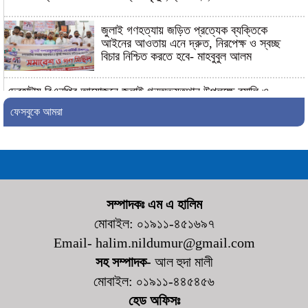
জুলাই গণহত্যায় জড়িত প্রত্যেক ব্যক্তিকে
আইনের আওতায় এনে দ্রুত, নিরপেক্ষ ও স্বচ্ছ
বিচার নিশ্চিত করতে হবে- মাহবুবুল আলম
দেবহাটায় বিএনপির আয়োজনে জুলাই গনঅভ্যুত্থান উপলক্ষে র‍্যালি ও
আলোচনা সভা অনুষ্ঠিত
ফেসবুকে আমরা
দেবহাটায় জুলাই গনঅভ্যুত্থান দিবস উপলক্ষে আলোচনা সভা
জুলাই গণঅভ্যুত্থানের দ্বিতীয় বর্ষপূর্তি উপলক্ষে
শ্যামনগরে জামায়াতের গণমিছিল ও বিক্ষোভ সমাবেশ
সম্পাদকঃ এম এ হালিম
মোবাইল: ০১৯১১-৪৫১৬৯৭
কালিগঞ্জের ভ্রাম্যমাণ আদালতের অভিযান: ৫টি
Email- halim.nildumur@gmail.com
প্রতিষ্ঠানে জরিমানা
সহ সম্পাদক-
আল হুদা মালী
মোবাইল: ০১৯১১-৪৪৫৪৫৬
কালিগঞ্জে চেয়ারম্যান পদপ্রার্থী শেখ আলমগীর
হোসেনের নিজস্ব অর্থায়নে খালের ওপর বাঁশের সাঁকো
হেড অফিসঃ