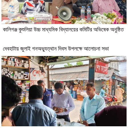
কালিগঞ্জ কুশুলিয়া উচ্চ মাধ্যমিক বিদ্যালয়ের কমিটির অভিষেক অনুষ্ঠিত
দেবহাটায় জুলাই গনঅভ্যুত্থান দিবস উপলক্ষে আলোচনা সভা