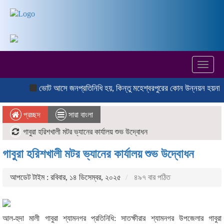
Toggl
naviga
ভোট আসে জনপ্রতিনিধি হয়, কিন্তু মহেশ্বরপুরের কোন উন্নয়ন হয়না
কাল
প্রচ্ছদ
সারা বাংলা
গাবুরা হরিশখালী মটর ভ্যানের কার্যালয় শুভ উদ্বোধন
গাবুরা হরিশখালী মটর ভ্যানের কার্যালয় শুভ উদ্বোধন
আপডেট টাইম : রবিবার, ১৪ ডিসেম্বর, ২০২৫
৪৯৭ বার পঠিত
আল-হুদা মালী গাবুরা শ্যামনগর প্রতিনিধি: সাতক্ষীরার শ্যামনগর উপজেলার গাবুরা