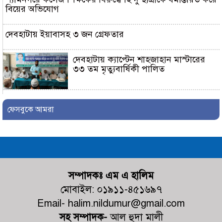
বিয়ের অভিযোগ
দেবহাটায় ইয়াবাসহ ৩ জন গ্রেফতার
দেবহাটায় ক্যাপ্টেন শাহজাহান মাস্টারের
৩৩ তম মৃত্যুবার্ষিকী পালিত
সাবেক ছাত্রদল নেতা ও লন্ডন প্রবাসী জাহাঙ্গীর আলমের পিতার
দাফন সম্পন্ন
ফেসবুকে আমরা
শ্যামনগরে ফেসবুকে ছড়ানো ভিডিওকে
‘মিথ্যা ও ভিত্তিহীন’ দাবি করে চম্পা
মল্লিকের সংবাদ সম্মেলন
সম্পাদকঃ এম এ হালিম
নুরনগরে গ্রাম্য ডাক্তারের ভুল চিকিৎসার
কারণে রোগীর মৃ+ত্যুর অভিযোগ,
মোবাইল: ০১৯১১-৪৫১৬৯৭
ঘটনাস্থলে পুলিশ
Email- halim.nildumur@gmail.com
সহ সম্পাদক-
আল হুদা মালী