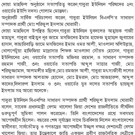
দোয়া মাহফিল অনুষ্ঠানে সভাপতিত্ব করেন,গাবুরা ইউনিয়ন পরিষদের ২নং
ওয়ার্ডের ইউপি সদস্য গোলাম মোস্তফা।
অনুষ্ঠানটি সার্বিক পরিচালনা করেন, গাবুরা ইউনিয়ন বিএনপি’র সাধারণ
সম্পাদক প্রার্থী মোঃ শরিফুল ইসলাম ঘোরামী।
দোয়া মাহফিলে উপস্থিত ছিলেন,গাবুরা ইউনিয়ন যুবদলের আহ্বায়ক গাজী
মাহমুদ, গাবুরা বাইতুন নূর জামে মসজিদের ইমাম হাফেজ মুহাম্মদ জুবায়ের
হাসান, কাছারিবাড়ি জামে মসজিদের ইমাম ওমর আলী, মাওলানা অলিউল্লাহ,
খোলপেটুয়া হাফিজিয়া মাদ্রাসার শিক্ষক মাওলানা সৌরভ হোসেন, গাবুরা
ইউনিয়নের ২নং ওয়ার্ডের সভাপতি মজিবর রহমান, ও সাধারণ সম্পাদক
রহমান গাজী, ৩নং ওয়ার্ডের সভাপতি আব্দুল সাত্তার গাজী, মোঃ
শরিফুজ্জামান, আলমঙ্গীর মল্লিক,মোঃ রমজান আলী, গাবুরা মৎস্যজীবী দলের
সাধারণ সম্পাদক আলতাফ হোসেন, মোঃ ইমরান, মোঃ আজহারুল, আব্দুল
কাদের,দিদারুল ইসলাম ও ৩নং ওয়ার্ডের যুব দলের সভাপতি ছায়ফুল
ইসলাম সহ আরো অনেকে।
গাবুরা ইউনিয়ন বিএনপির সাধারণ সম্পাদক প্রার্থী শরিফুল ইসলাম ঘোরামী
বলেন, সাবেক প্রধানমন্ত্রী বেগম খালেদা জিয়া দেশের রাজনীতিতে দীর্ঘদিন
গুরুত্বপূর্ণ ভূমিকা পালন করেছেন। তিনি বাংলাদেশের প্রশ্নে সবসময়
আপোষহীন ছিলেন। বছরের শেষ সূর্যস্তের সাথে চিরবিদায় নিলেন বাংলাদেশের
স্বাধীনতা, সার্বভৌমত্ব ও গণতন্ত্রের আপোষহীন উজ্জ্বল নক্ষত্র দেশনেত্রী বেগম
খালেদা জিয়া। তার ইন্তেকালে জাতি একজন প্রবীণ রাজনৈতিক নেত্রীকে