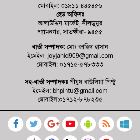
কালিগঞ্জের পল্লীতে পৈতৃক ভিটা থেকে
মোবাইল: ০১৯১১-৪৪৫৪৫৬
সন্তান উচ্ছেদের পায়তারার প্রতিবাদে
মানববন্ধন
হেড অফিসঃ
আলাউদ্দিন মার্কেট, নীলডুমুর
ভোট আসে জনপ্রতিনিধি হয়, কিন্তু
শ্যামনগর, সাতক্ষীরা- ৯৪৫৫
মহেশ্বরপুরের কোন উন্নয়ন হয়না
বার্তা সম্পাদক:
মোঃ জাহিদ হাসান
কালিগঞ্জ কুশুলিয়া উচ্চ মাধ্যমিক
ইমেইল: joyjahid909@gmail.com
বিদ্যালয়ের কমিটির অভিষেক অনুষ্ঠিত
মোবাইল: ০১৭১৫-৫৭৮৩৩৩
সহ-বার্তা সম্পাদকঃ
পীযুষ বাউলিয়া পিন্টু
ইমেইল: bhpintu@gmail.com
মোবাইল:০১৭১২-৮৭৮২৩৫