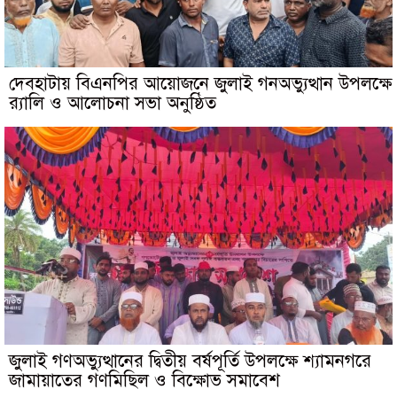
দেবহাটায় বিএনপির আয়োজনে জুলাই গনঅভ্যুত্থান উপলক্ষে
র‍্যালি ও আলোচনা সভা অনুষ্ঠিত
জুলাই গণঅভ্যুত্থানের দ্বিতীয় বর্ষপূর্তি উপলক্ষে শ্যামনগরে
জামায়াতের গণমিছিল ও বিক্ষোভ সমাবেশ