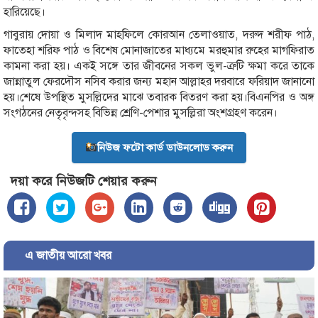
হারিয়েছে।
গাবুরায় দোয়া ও মিলাদ মাহফিলে কোরআন তেলাওয়াত, দরুদ শরীফ পাঠ,
ফাতেহা শরিফ পাঠ ও বিশেষ মোনাজাতের মাধ্যমে মরহুমার রুহের মাগফিরাত
কামনা করা হয়। একই সঙ্গে তার জীবনের সকল ভুল-ত্রুটি ক্ষমা করে তাকে
জান্নাতুল ফেরদৌস নসিব করার জন্য মহান আল্লাহর দরবারে ফরিয়াদ জানানো
হয়।শেষে উপস্থিত মুসল্লিদের মাঝে তবারক বিতরণ করা হয়।বিএনপির ও অঙ্গ
সংগঠনের নেতৃবৃন্দসহ বিভিন্ন শ্রেণি-পেশার মুসল্লিরা অংশগ্রহণ করেন।
নিউজ ফটো কার্ড ডাউনলোড করুন
দয়া করে নিউজটি শেয়ার করুন
এ জাতীয় আরো খবর