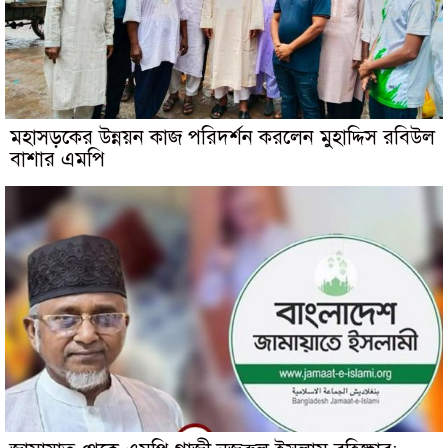
মহাসড়কের উন্নয়ন কাজ পরিদর্শন করলেন মুহাদ্দিস রবিউল
বাশার এমপি