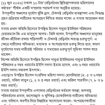
(১১ জুন ২০২৬) সকাল ১০ টায়“বেড়িবাঁধের স্থিতিস্থাপকতায় মহিলাদের
কণ্ঠস্বর” শীর্ষক একটি সম্প্রদায় পরামর্শ সভা অনুষ্ঠিত হয়েছে।
উপকূলীয় অঞ্চলের দুর্যোগ ঝুঁকি হ্রাস, টেকসই বেড়িবাঁধ ব্যবস্থাপনা এবং সিদ্ধান্ত
গ্রহণ প্রক্রিয়ায় নারীদের অংশগ্রহণ নিশ্চিত করার লক্ষ্যে এ সভার আয়োজন করা
হয়।
সভায় প্রধান অতিথি হিসেবে উপস্থিত ছিলেন গাবুরা ইউনিয়ন পরিষদের
চেয়ারম্যান জি এম মাসুদুল আলম। তিনি বলেন, উপকূলীয় অঞ্চলের মানুষের
জীবন-জীবিকা রক্ষায় শক্তিশালী ও টেকসই বেড়িবাঁধ অত্যন্ত গুরুত্বপূর্ণ। এ
ক্ষেত্রে নারীদের অভিজ্ঞতা, মতামত ও অংশগ্রহণকে গুরুত্ব দিতে হবে, কারণ
দুর্যোগের সময় নারীরাই পরিবার ও সমাজের গুরুত্বপূর্ণ ভূমিকা পালন করে
থাকেন।
বিশেষ অতিথি হিসেবে উপস্থিত ছিলেন গাবুরা ইউনিয়নের গাবুরা ইউনিয়ন
পরিষদের ৪ নম্বর ওয়ার্ডের ইউপি সদস্য ইমাম হাসান, এবং ৬ নম্বর ওয়ার্ডের
ইউপি সদস্য নজরুল ইসলাম।
এছাড়াও উপস্থিত ছিলেন সংরক্ষিত মহিলা সদস্য হোসনিয়ারা (৪, ৫ ও ৬ নম্বর
ওয়ার্ড), সবিনা খাতুন (১, ২ ও ৩ নম্বর ওয়ার্ড) এবং ফরিদা পারভীন (৭, ৮ ও ৯
নম্বর ওয়ার্ড)।
সভায় বক্তারা উপকূলীয় এলাকার বেড়িবাঁধের বর্তমান অবস্থা, জলবায়ু
পরিবর্তনের প্রভাব, জলোচ্ছ্বাস ও ঘূর্ণিঝড় মোকাবিলায় নারীদের অভিজ্ঞতা
এবং ভবিষ্যৎ করণীয় নিয়ে বিস্তারিত আলোচনা করেন। অংশগ্রহণকারীরা