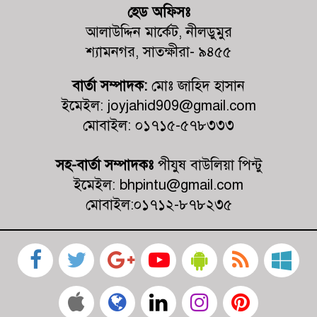
হেড অফিসঃ
কালিগঞ্জের ভ্রাম্যমাণ আদালতের অভিযান: ৫টি প্রতিষ্ঠানে
আলাউদ্দিন মার্কেট, নীলডুমুর
জরিমানা
শ্যামনগর, সাতক্ষীরা- ৯৪৫৫
কালিগঞ্জে চেয়ারম্যান পদপ্রার্থী শেখ আলমগীর হোসেনের নিজস্ব
বার্তা সম্পাদক:
মোঃ জাহিদ হাসান
অর্থায়নে খালের ওপর বাঁশের সাঁকো নির্মাণ
ইমেইল: joyjahid909@gmail.com
মোবাইল: ০১৭১৫-৫৭৮৩৩৩
সহ-বার্তা সম্পাদকঃ
পীযুষ বাউলিয়া পিন্টু
ইমেইল: bhpintu@gmail.com
মোবাইল:০১৭১২-৮৭৮২৩৫