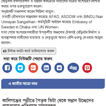
বেড়িবাঁধ রক্ষণাবেক্ষণ ও উন্নয়ন কার্যক্রমে নারীদের সক্রিয় অংশগ্রহণ নিশ্চিত
করার ওপর গুরুত্বারোপ করেন।
অনুষ্ঠানটি সঞ্চালনা করেন শিরিনা খাতুন।
সভাটি যৌথভাবে বাস্তবায়ন করেছে AFAD, ASDDW এবং BINDU Nari
Unnayan Sangathan। কর্মসূচিটি অর্থায়ন করেছে Embassy of
Sweden in Dhaka এবং UN Women।
সভা শেষে অংশগ্রহণকারীরা উপকূলীয় অঞ্চলের টেকসই বেড়িবাঁধ নির্মাণ ও
ব্যবস্থাপনায় নারীদের মতামত ও নেতৃত্বকে আরও বেশি গুরুত্ব দেওয়ার আহ্বান
জানান।
📸 নিউজ ফটো কার্ড ডাউনলোড করুন
দয়া করে নিউজটি শেয়ার করুন
এ জাতীয় আরো খবর
কালিগঞ্জের পল্লীতে পৈতৃক ভিটা থেকে সন্তান উচ্ছেদের
পায়তারার প্রতিবাদে মানববন্ধন