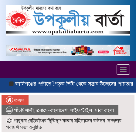
Toggl
navig
কালিগঞ্জের পল্লীতে পৈতৃক ভিটা থেকে সন্তান উচ্ছেদের পায়তারার প্র
প্রচ্ছদ
পাঁচমিশালী
,
প্রবাসে-বাংলাদেশ
,
লাইফস্টাইল
,
সারা বাংলা
গাবুরায় বেড়িবাঁধের স্থিতিস্থাপকতায় মহিলাদের কণ্ঠস্বর: সম্প্রদায়
পরামর্শ সভা অনুষ্ঠিত