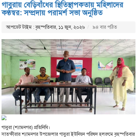
গাবুরায় বেড়িবাঁধের স্থিতিস্থাপকতায় মহিলাদের
কণ্ঠস্বর: সম্প্রদায় পরামর্শ সভা অনুষ্ঠিত
আপডেট টাইম : বৃহস্পতিবার, ১১ জুন, ২০২৬
৯৪ বার পঠিত
গাবুরা (শ্যামনগর) প্রতিনিধি।
সাতক্ষীরার শ্যামনগর উপজেলার গাবুরা ইউনিয়ন পরিষদ হলরুমে বৃহস্পতিবার