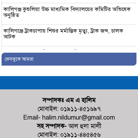
কালিগঞ্জ কুশুলিয়া উচ্চ মাধ্যমিক বিদ্যালয়ের কমিটির অভিষেক
অনুষ্ঠিত
কালিগঞ্জে ট্রাকচাপায় শিশুর মর্মান্তিক মৃত্যু, ট্রাক জব্দ, চালক
আটক
জুলাই গণহত্যায় জড়িত প্রত্যেক ব্যক্তিকে আইনের আওতায় এনে
দ্রুত, নিরপেক্ষ ও স্বচ্ছ বিচার নিশ্চিত করতে হবে- মাহবুবুল
ফেসবুকে আমরা
আলম
দেবহাটায় বিএনপির আয়োজনে জুলাই
গনঅভ্যুত্থান উপলক্ষে র‍্যালি ও আলোচনা
সভা অনুষ্ঠিত
সম্পাদকঃ এম এ হালিম
দেবহাটায় জুলাই গনঅভ্যুত্থান দিবস উপলক্ষে আলোচনা সভা
মোবাইল: ০১৯১১-৪৫১৬৯৭
Email- halim.nildumur@gmail.com
জুলাই গণঅভ্যুত্থানের দ্বিতীয় বর্ষপূর্তি
সহ সম্পাদক-
আল হুদা মালী
উপলক্ষে শ্যামনগরে জামায়াতের গণমিছিল
মোবাইল: ০১৯১১-৪৪৫৪৫৬
ও বিক্ষোভ সমাবেশ