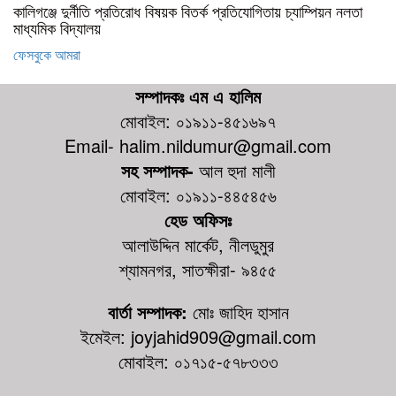
কালিগঞ্জে দুর্নীতি প্রতিরোধ বিষয়ক বিতর্ক প্রতিযোগিতায় চ্যাম্পিয়ন নলতা
মাধ্যমিক বিদ্যালয়
ফেসবুকে আমরা
সম্পাদকঃ এম এ হালিম
মোবাইল: ০১৯১১-৪৫১৬৯৭
Email- halim.nildumur@gmail.com
সহ সম্পাদক-
আল হুদা মালী
মোবাইল: ০১৯১১-৪৪৫৪৫৬
হেড অফিসঃ
আলাউদ্দিন মার্কেট, নীলডুমুর
শ্যামনগর, সাতক্ষীরা- ৯৪৫৫
বার্তা সম্পাদক:
মোঃ জাহিদ হাসান
ইমেইল: joyjahid909@gmail.com
মোবাইল: ০১৭১৫-৫৭৮৩৩৩