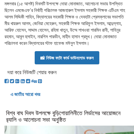
মঙ্গলবার (১৫ আগষ্ট) দিবসটি উপলক্ষে দোয়া মোনাজাত, আলোচনা সভায় উপস্থিত
ছিলেন এমজেএফ’র নির্বাহী পরিচালক আজহারুল ইসলাম সহকারী শিক্ষক এটিএম শাহ
আলম সিদ্দিকী শাহিন, বিদ্যালয়ের সহকারী শিক্ষক ও দেবহাটা প্রেসক্লাবের সভাপতি
মীর খায়রুল আলম, জেনিয়া মেহেরুন, সহকারী শিক্ষক আরিফুল ইসলাম, আব্দুল্লাহ,
আরিফ হোসেন, সাদ্দাম হোসেন, রহিমা খাতুন, উম্মে শাখওয়া শারমিন রানী, শাহিনুর
রহমান, আবুল হুসাইন, নারগিস পারভীন, মাহীদ হাসান প্রমুখ। দোয়া মোনাজাত
পরিচালনা করেন বিদ্যালয়ের স্টাফ হাফেজ মঈনুল ইসলাম।
📸 নিউজ ফটো কার্ড ডাউনলোড করুন
দয়া করে নিউজটি শেয়ার করুন
এ জাতীয় আরো খবর
বিশ্ব বাঘ দিবস উপলক্ষে বুড়িগোয়ালিনীতে লির্ডাসের আয়োজনে
র‍্যালি ও আলোচনা সভা অনুষ্ঠিত