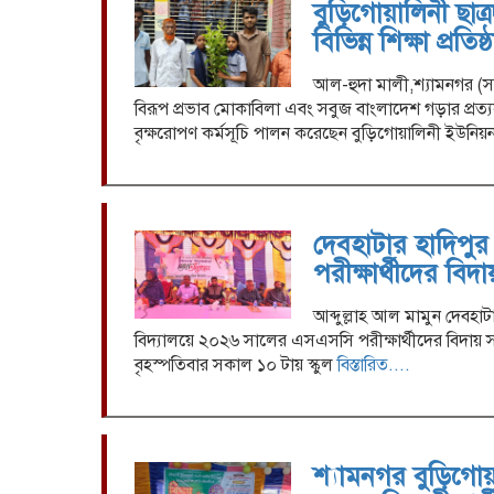
বুড়িগোয়ালিনী ছাত্
বিভিন্ন শিক্ষা প্রতি
আল-হুদা মালী,শ্যামনগর (সাত
বিরূপ প্রভাব মোকাবিলা এবং সবুজ বাংলাদেশ গড়ার প্রত
বৃক্ষরোপণ কর্মসূচি পালন করেছেন বুড়িগোয়ালিনী ইউনি
দেবহাটার হাদিপুর
পরীক্ষার্থীদের বিদা
আব্দুল্লাহ আল মামুন দেবহাট
বিদ্যালয়ে ২০২৬ সালের এসএসসি পরীক্ষার্থীদের বিদায় সং
বৃহস্পতিবার সকাল ১০ টায় স্কুল
বিস্তারিত....
শ্যামনগর বুড়িগোয়