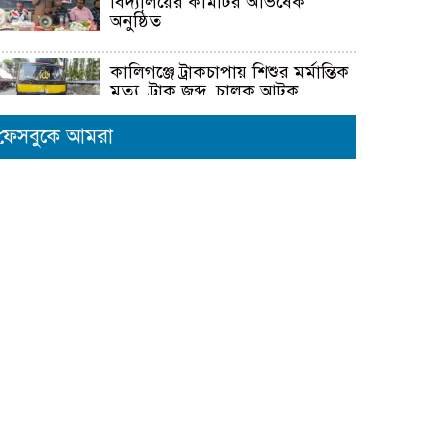
বিদ্যালয়ের কমিটির অভিষেক
অনুষ্ঠিত
কালিগঞ্জে ট্রাকচাপায় শিশুর মর্মান্তিক
মৃত্যু, ট্রাক জব্দ, চালক আটক
ফেসবুকে আমরা
জুলাই গণহত্যায় জড়িত প্রত্যেক
ব্যক্তিকে আইনের আওতায় এনে
দ্রুত, নিরপেক্ষ ও স্বচ্ছ বিচার নিশ্চিত
করতে হবে- মাহবুবুল আলম
দেবহাটায় বিএনপির আয়োজনে
জুলাই গনঅভ্যুত্থান উপলক্ষে র‍্যালি
ও আলোচনা সভা অনুষ্ঠিত
দেবহাটায় জুলাই গনঅভ্যুত্থান দিবস
উপলক্ষে আলোচনা সভা
জুলাই গণঅভ্যুত্থানের দ্বিতীয় বর্ষপূর্তি
উপলক্ষে শ্যামনগরে জামায়াতের
গণমিছিল ও বিক্ষোভ সমাবেশ