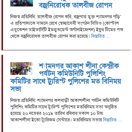
করেছে
বজ্রনিরোধক তালবীজ রোপন
ভারতীয়
পুলিশ।
নিজস্ব প্রতিনিধি: তালবীজ রোপন করি, বজ্রপাত মুক্ত শ্যামনগর গড়ি’
এ প্রতিপাদ্যকে সামনে রেখে স্বেচ্ছাসেবী সংগঠন সিডিও (কোস্টাল
ইং ১১/১/২৩
এডুকেশন ডাইভার্সিটি ইমপ্রুভমেন্ট অর্গানাইজেশন) ইয়ুথ টিমের পক্ষ
তাং বুধবার
থেকে বজ্রনিরোধক তালবীজ রোপন করা হয়েছে।
বিস্তারিত....
বিকালে
তাদেরকে
হস্তান্তর করা
হয়।
শ্যামনগর আকাশ লীনা কেন্দ্রীক
ফেরত আসা
পর্যটন কমিউনিটি পুলিশিং
বাংলাদেশী
পাচারকৃতরা
কমিটির সাথে ট্যুরিস্ট পুলিশের মত বিনিময়
হলো মোঃ
সভা
আজিম
ভুইয়া (৩৪),
নিজস্ব প্রতিনিধি: শ্যামনগর কলবাড়ী আকাশলীনা পর্যটন কমিউনিটি
জেলা-
পুলিশিং কমিটির সাথে ট্যুরিস্ট পুলিশের মতবিনিময় সভা অনুষ্ঠিত
নরসিংন্দি (২)
হয়েছে ২০ ন‌ভেম্বর ২০১৯ তা‌রিখ র‌বিবার সকাল ১০ টায়
আহমেদ
আকাশলীনা ইকো ট্যুরিজম সেন্টারে। মতবিনিময় সভায়
বিস্তারিত....
আল ফাহাদ
(২৫), জেলাঃ