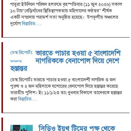
গাবুরা ইউনিয়ন পরিষদ হলরুমে বৃহস্পতিবার (১১ জুন ২০২৬) সকাল
১০ টায়“বেড়িবাঁধের স্থিতিস্থাপকতায় মহিলাদের কণ্ঠস্বর” শীর্ষক
একটি সম্প্রদায় পরামর্শ সভা অনুষ্ঠিত হয়েছে। উপকূলীয় অঞ্চলের
দুর্যোগ
বিস্তারিত....
ভারতে পাচার হওয়া ৫ বাংলাদেশি
ডেস্ক রিপোর্টঃ
নাগরিককে বেনাপোল দিয়ে দেশে
ভারতে
হস্তান্তর
পাচার হওয়া
৫
ডেস্ক রিপোর্টঃ ভারতে পাচার হওয়া ৫ বাংলাদেশী নাগরিক ৩ জন
বাংলাদেশী
পুরুষ ও ২ জন মহিলাকে যশোরের বেনাপোল দিয়ে হস্তান্তর করেছে
নাগরিক ৩
ভারতীয় পুলিশ। ইং ১১/১/২৩ তাং বুধবার বিকালে তাদেরকে হস্তান্তর
জন পুরুষ ও
করা
বিস্তারিত....
২ জন
মহিলাকে
যশোরের
বেনাপোল
দিয়ে হস্তান্তর
সিডিও ইয়ুথ টিমের পক্ষ থেকে