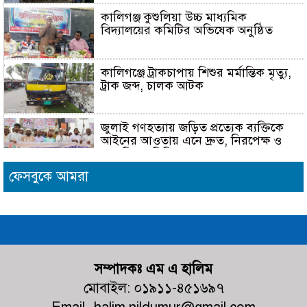
এ সেভ হোম
শেষে আজ
কালিগঞ্জ কুশুলিয়া উচ্চ মাধ্যমিক
বিদ্যালয়ের কমিটির অভিষেক অনুষ্ঠিত
১১ জানুয়ারী
২০২৩
তারিখ
কালিগঞ্জে ট্রাকচাপায় শিশুর মর্মান্তিক মৃত্যু,
বিকালে
ট্রাক জব্দ, চালক আটক
বেনাপোল
দিয়ে
বাংলাদেশে
জুলাই গণহত্যায় জড়িত প্রত্যেক ব্যক্তিকে
হস্তান্তর করেন
আইনের আওতায় এনে দ্রুত, নিরপেক্ষ ও
ভারতীয়
স্বচ্ছ বিচার নিশ্চিত করতে হবে- মাহবুবুল
আলম
পুলিশ।
ফেসবুকে আমরা
ইমিগ্রেশন
বেনাপোল
দেবহাটায় বিএনপির আয়োজনে জুলাই
চেকপোস্টের
গনঅভ্যুত্থান উপলক্ষে র‍্যালি ও আলোচনা
সভা অনুষ্ঠিত
ভারপ্রাপ্ত
কর্মকর্তা
আবুল
দেবহাটায় জুলাই গনঅভ্যুত্থান দিবস
সম্পাদকঃ এম এ হালিম
কালাম
উপলক্ষে আলোচনা সভা
মোবাইল: ০১৯১১-৪৫১৬৯৭
আজাদ
বলেন পাচার