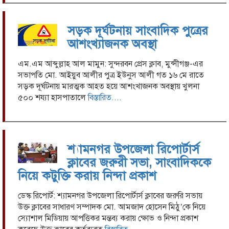
ময়মনসিংহ
(৩) মোঃ
সড়ক দূর্ঘটনায় সাংবাদিক পুত্রের
টুটুল (৩০),
আশংখ্যাজনক অবস্থা
জেলাঃ
গোপালগঞ্জ
এম.এম আব্দুল্লাহ আল মামুন: সুন্দরবন প্রেস ক্লাব, মুন্সীগঞ্জ-এর
(৪) মোঃ
সভাপতি মো. আইয়ুব আলীর পুত্র ইউনুস আলী গত ১৬ মে রাতে
মুনিয়া খাতুন
সড়ক দূর্ঘটনায় মারত্মক আহত হয়ে আশংখাজনক অবস্থায় খুলনা
(২৮) জেলাঃ
৫০০ শয্যা হাসপাতালে
বিস্তারিত....
যশোর (৫)
মোঃ মুস্সাদ
মমতা (৫৬),
জেলাঃ
রাজবাড়ী।
শ্যামনগর উপজেলা রিপোর্টার্স
তারা
ক্লাবের জরুরী সভা, সাংবাদিককে
যশোর,হিলি,আগরতলা,মহেশপুর
নিয়ে কটুক্তি করায় নিন্দা প্রকাশ
সীমান্ত দিয়ে
বিভিন্ন সময়ে
ডেস্ক রিপোর্ট: শ্যামনগর উপজেলা রিপোর্টার্স ক্লাবের জরুরি সভায়
অবৈধভাবে
উক্ত ক্লাবের সাধারণ সম্পাদক মো. আমজাদ হোসেন মিঠু’কে নিয়ে
ভারতে
স্যোশাল মিডিয়ায় আপত্তিকর মন্তব্য করায় ক্ষোভ ও নিন্দা প্রকাশ
অনুপ্রবেশের