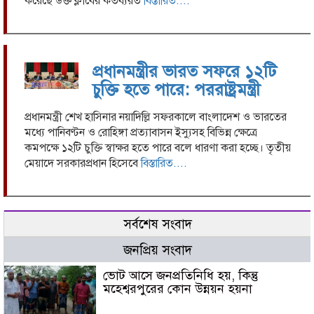
করেছে উক্ত ক্লাবের কর্তব্যরত
বিস্তারিত....
পর ভারতীয়
পুলিশ কর্তৃক
আটক হয়।
পরে তাদের
প্রধানমন্ত্রীর ভারত সফরে ১২টি
১,২,৩ নং কে
বীরপুর
চুক্তি হতে পারে: পররাষ্ট্রমন্ত্রী
কারাগারে
২০১২ সাল
প্রধানমন্ত্রী শেখ হাসিনার নয়াদিল্লি সফরকালে বাংলাদেশ ও ভারতের
হতে,পাটনা
মধ্যে পানিবণ্টন ও রোহিঙ্গা প্রত্যাবাসন ইস্যুসহ বিভিন্ন ক্ষেত্রে
কারাগার
কমপক্ষে ১২টি চুক্তি স্বাক্ষর হতে পারে বলে ধারণা করা হচ্ছে। তৃতীয়
২০১৫ সাল
মেয়াদে সরকারপ্রধান হিসেবে
বিস্তারিত....
হতে ও
শ্রীবাস মন্ডল
কারাগার
২০১৬ সাল
সর্বশেষ সংবাদ
হতে এবং
জনপ্রিয় সংবাদ
৪,৫ নং
করোনা বস্তি
ভোট আসে জনপ্রতিনিধি হয়, কিন্তু
পাঠাননগর,
মহেশ্বরপুরের কোন উন্নয়ন হয়না
চকোরিয়া,নাগপুর