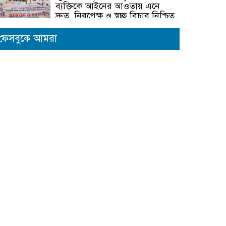
ব্যক্তিকে আইনের আওতায় এনে
দ্রুত, নিরপেক্ষ ও স্বচ্ছ বিচার নিশ্চিত
করতে হবে- মাহবুবুল আলম
ফেসবুকে আমরা
দেবহাটায় বিএনপির আয়োজনে
জুলাই গনঅভ্যুত্থান উপলক্ষে র‍্যালি
ও আলোচনা সভা অনুষ্ঠিত
দেবহাটায় জুলাই গনঅভ্যুত্থান দিবস
উপলক্ষে আলোচনা সভা
জুলাই গণঅভ্যুত্থানের দ্বিতীয় বর্ষপূর্তি
উপলক্ষে শ্যামনগরে জামায়াতের
গণমিছিল ও বিক্ষোভ সমাবেশ
কালিগঞ্জের ভ্রাম্যমাণ আদালতের
অভিযান: ৫টি প্রতিষ্ঠানে জরিমানা
কালিগঞ্জে চেয়ারম্যান পদপ্রার্থী শেখ
আলমগীর হোসেনের নিজস্ব অর্থায়নে