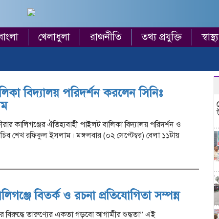
বাংলা
খেলাধুলা
রাজনীতি
তথ্য প্রযুক্তি
স্বাস্থ্য
লিকা বিদ্যালয় পরিদর্শন করলেন সিনিঃ
াম
ীরার কালিগঞ্জের ঐতিহ্যবাহী পাইলট বালিকা বিদ্যালয় পরিদর্শন ও
সচিব শেখ রফিকুল ইসলাম। মঙ্গলবার (০২ সেপ্টেম্বর) বেলা ১১টায়
কালিগঞ্জে বিতর্ক ও রচনা প্রতিযোগিতা সম্পন্ন
তির বিরুদ্ধে তারুণ্যের একতা গড়বো আগামীর শুদ্ধতা” এই