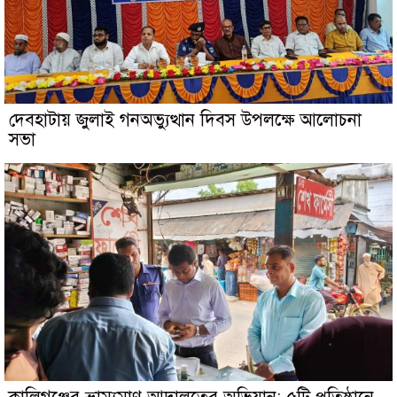
দেবহাটায় জুলাই গনঅভ্যুত্থান দিবস উপলক্ষে আলোচনা
সভা