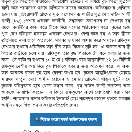
কর্তৃক বৃদ্ধ পিতাকে মারধরের অভিযোগ উঠেছে। এ বিষয়ে বৃদ্ধ পিতা পুত্রকে
বাদী করে শ্যামনগর থানায় অভিযোগ দায়ের করেছেন। অভিযোগের প্রেক্ষিতে
জানা যায় , টেংরাখালী গ্রামের মৃত এলোম বক্স গাজীর পুত্র মোঃ দাউদ আলী
গাজী (৮৫) পেশায় একজন বনজীবি। সন্তানেরা ভরপোষন না দেওয়ায় বৃদ্ধ
বয়সে বনজীবির কাজ করে স্ত্রীকে নিয়ে সংসার পরিচালনা করে। বৃদ্ধের ছোট
পুত্র মোঃ রফিকুল ইসলাম একজন নেশাগ্রস্থ। নেশা করে বৃদ্ধ ও তার স্ত্রীকে
প্রতিনিয়ত নানা ভাবে অত্যাচার, মারধর ও টাকা আদায় করে আসছে। রফিকুল
নেশাগ্রস্থ হওয়ায় প্রতিনিয়ত তার স্ত্রীর সাথে বিরোধ সৃষ্টি হয়। এ কারনে তার স্ত্রী
পিতার বাড়ীতে চলে যায়। রফিকুল তার বৃদ্ধ পিতাকে স্ত্রী এনে দেওয়ার জন্য
বলে। সে রাজি না হওয়ায় ১০ ই মে ( রবিবার) রাত্র আনুমানিক ১২.১০ মিনিটে
রফিকুল দেশীয় অস্ত্র নিয়ে বৃদ্ধ পিতাকে হত্যার জন্য আক্রমন করে। এ সময়
তার আঘাতে বৃদ্ধের দুই হাত ফোলা জখম হয়। বৃদ্ধের আত্মচিৎকারে মোছাঃ
মারুফা খাতুন, মোঃ শামীম হোসেন ও মোছাঃ রোকেয়া খাতুন ছুটে এসে
বৃদ্ধকে রফিকুলের হাত থেকে উদ্ধার করে। বৃদ্ধ দাউদ আলী সন্তানের ভয়ে
আতঙ্কে দিনযাপন করছেন। এ বিষয়ে রফিকুলের সাথে যোগাযোগ করা সম্ভব
হয়নি। শ্যামনগর থানার অফিসার ইনচার্জ মোঃ খালেদুর রহমান বৃদ্ধকে সবোর্চ্চ
আইনি সহযোগিতা প্রদান করার প্রতিশ্রুতি দেন।
নিউজ ফটো কার্ড ডাউনলোড করুন