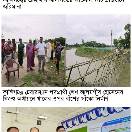
কালিগঞ্জের ভ্রাম্যমাণ আদালতের অভিযান: ৫টি প্রতিষ্ঠানে
জরিমানা
কালিগঞ্জে চেয়ারম্যান পদপ্রার্থী শেখ আলমগীর হোসেনের
নিজস্ব অর্থায়নে খালের ওপর বাঁশের সাঁকো নির্মাণ