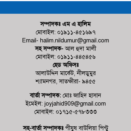
গনঅভ্যুত্থান উপলক্ষে র‍্যালি ও আলোচনা
সভা অনুষ্ঠিত
দেবহাটায় জুলাই গনঅভ্যুত্থান দিবস
সম্পাদকঃ এম এ হালিম
উপলক্ষে আলোচনা সভা
মোবাইল: ০১৯১১-৪৫১৬৯৭
Email- halim.nildumur@gmail.com
জুলাই গণঅভ্যুত্থানের দ্বিতীয় বর্ষপূর্তি
সহ সম্পাদক-
আল হুদা মালী
উপলক্ষে শ্যামনগরে জামায়াতের গণমিছিল
মোবাইল: ০১৯১১-৪৪৫৪৫৬
ও বিক্ষোভ সমাবেশ
হেড অফিসঃ
কালিগঞ্জের ভ্রাম্যমাণ আদালতের অভিযান:
আলাউদ্দিন মার্কেট, নীলডুমুর
৫টি প্রতিষ্ঠানে জরিমানা
শ্যামনগর, সাতক্ষীরা- ৯৪৫৫
বার্তা সম্পাদক:
মোঃ জাহিদ হাসান
কালিগঞ্জে চেয়ারম্যান পদপ্রার্থী শেখ
আলমগীর হোসেনের নিজস্ব অর্থায়নে খালের
ইমেইল: joyjahid909@gmail.com
ওপর বাঁশের সাঁকো নির্মাণ
মোবাইল: ০১৭১৫-৫৭৮৩৩৩
কালিগঞ্জে দুর্নীতি প্রতিরোধ বিষয়ক বিতর্ক
প্রতিযোগিতায় চ্যাম্পিয়ন নলতা মাধ্যমিক
সহ-বার্তা সম্পাদকঃ
পীযুষ বাউলিয়া পিন্টু