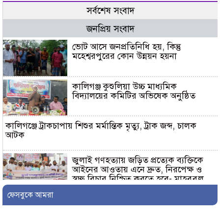
সর্বশেষ সংবাদ
জনপ্রিয় সংবাদ
ভোট আসে জনপ্রতিনিধি হয়, কিন্তু
মহেশ্বরপুরের কোন উন্নয়ন হয়না
কালিগঞ্জ কুশুলিয়া উচ্চ মাধ্যমিক
বিদ্যালয়ের কমিটির অভিষেক অনুষ্ঠিত
কালিগঞ্জে ট্রাকচাপায় শিশুর মর্মান্তিক মৃত্যু, ট্রাক জব্দ, চালক
আটক
জুলাই গণহত্যায় জড়িত প্রত্যেক ব্যক্তিকে
আইনের আওতায় এনে দ্রুত, নিরপেক্ষ ও
স্বচ্ছ বিচার নিশ্চিত করতে হবে- মাহবুবুল
আলম
ফেসবুকে আমরা
দেবহাটায় বিএনপির আয়োজনে জুলাই