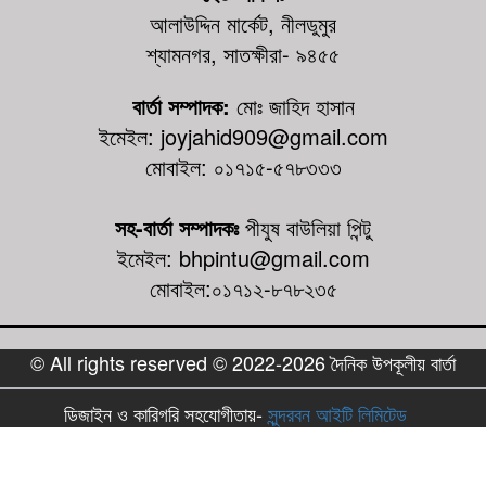
আলাউদ্দিন মার্কেট, নীলডুমুর
শ্যামনগর, সাতক্ষীরা- ৯৪৫৫
বার্তা সম্পাদক:
মোঃ জাহিদ হাসান
ইমেইল: joyjahid909@gmail.com
মোবাইল: ০১৭১৫-৫৭৮৩৩৩
সহ-বার্তা সম্পাদকঃ
পীযুষ বাউলিয়া পিন্টু
ইমেইল: bhpintu@gmail.com
মোবাইল:০১৭১২-৮৭৮২৩৫
© All rights reserved © 2022-2026 দৈনিক উপকূলীয় বার্তা
ডিজাইন ও কারিগরি সহযোগীতায়-
সুন্দরবন আইটি লিমিটেড