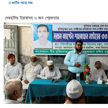
এ জাতীয় আরো খবর
দেবহাটায় ইয়াবাসহ ৩ জন গ্রেফতার