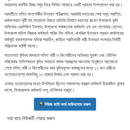
সহায়তায় করণীয় বিষয় সমূহ নিয়ে লিখিত আকারে একটি প্রবন্ধ উপস্থাপন করা হয়।
পরবর্তীতে দলিত জনগোষ্ঠীর উন্নয়ন পরিকল্পনা, সরকারি দপ্তরের সেবা সমূহ প্রাপ্তি,
কর্মসংস্থান সৃষ্টি সহ অন্যান্য বিষয়ে অতিথি হিসাবে বক্তব্য রাখেন উপজেলা কৃষি
অফিসার ওয়ালিউল ইসলাম, উপজেলা সমাজসেবা কর্মকর্তা এস এম দেলোয়ার হোসেন,
উপজেলা মহিলা বিষয়ক কর্মকর্তা শারিদ বিন শফিক, নাগরিক উদ্যোগ প্রধান কার্যালয়ের
কর্মসূচি ব্যাবস্থাপক নাদিরা পারভীন, জয়িতা প্রতিবন্ধী নারী উন্নয়ন সংস্থার নির্বাহী
পরিচালক অষ্টমী মালো।
সচেতনতা বৃদ্ধির মাধ্যমে দলিত নারী ও কিশোরীদের অধিকার সুরক্ষা এবং মৌলিক
পরিষেবায় অভিগম্যতা বৃদ্ধি সহায়তা নামক প্রকল্পের আওতায় অনুষ্ঠানে আলোচনা
শেষে দলিত নারী ও কিশোরীদের আয় বৃদ্ধিমূলক কর্মকান্ডের জন্য ১২ জন নারীকে
অফেরতযোগ্য মাথাপিছু ১০ হাজার টাকার চেক প্রদান করা হয়।
এসময় অন্যান্যদের মধ্যে উপস্থিত ছিলেন শ্যামনগর প্রকল্প কর্মকর্তা চিরনজিত কুমার
মালো, হিসাবরক্ষক কর্মকর্তা অপু চৌকিদার প্রমুখ।
নিউজ ফটো কার্ড ডাউনলোড করুন
দয়া করে নিউজটি শেয়ার করুন