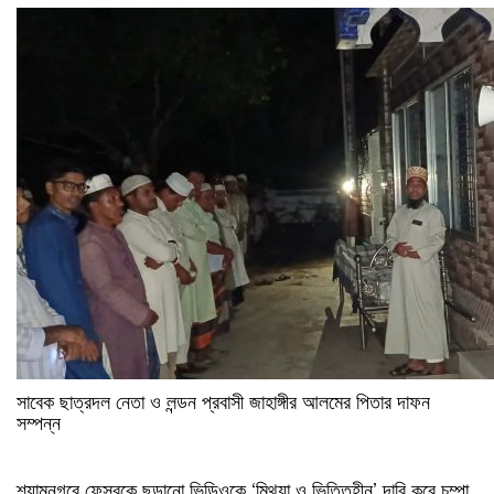
সাবেক ছাত্রদল নেতা ও লন্ডন প্রবাসী জাহাঙ্গীর আলমের পিতার দাফন
সম্পন্ন
শ্যামনগরে ফেসবুকে ছড়ানো ভিডিওকে ‘মিথ্যা ও ভিত্তিহীন’ দাবি করে চম্পা