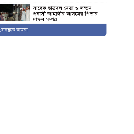
সাবেক ছাত্রদল নেতা ও লন্ডন
প্রবাসী জাহাঙ্গীর আলমের পিতার
দাফন সম্পন্ন
ফেসবুকে আমরা
শ্যামনগরে ফেসবুকে ছড়ানো ভিডিওকে ‘মিথ্যা ও
ভিত্তিহীন’ দাবি করে চম্পা মল্লিকের সংবাদ সম্মেলন
নুরনগরে গ্রাম্য ডাক্তারের ভুল
চিকিৎসার কারণে রোগীর মৃ+ত্যুর
অভিযোগ, ঘটনাস্থলে পুলিশ
কালিগঞ্জের পল্লীতে পৈতৃক ভিটা থেকে সন্তান উচ্ছেদের
পায়তারার প্রতিবাদে মানববন্ধন
ভোট আসে জনপ্রতিনিধি হয়, কিন্তু
মহেশ্বরপুরের কোন উন্নয়ন হয়না
কালিগঞ্জ কুশুলিয়া উচ্চ মাধ্যমিক
বিদ্যালয়ের কমিটির অভিষেক