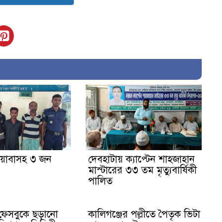
ইয়াবাসহ ৩ জন
দেবহাটায় ক্যাপ্টেন শাহজাহান
মাস্টারের ৩৩ তম মৃত্যুবার্ষিকী
পালিত
 ফেসবুকে ছড়ানো
কালিগঞ্জের পল্লীতে পৈতৃক ভিটা