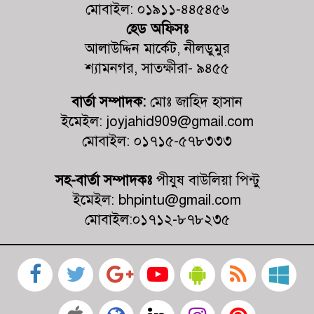
মোবাইল: ০১৯১১-৪৪৫৪৫৬
৫টি প্রতিষ্ঠানে জরিমানা
হেড অফিসঃ
আলাউদ্দিন মার্কেট, নীলডুমুর
কালিগঞ্জে চেয়ারম্যান পদপ্রার্থী শেখ আলমগীর হোসেনের নিজস্ব
অর্থায়নে খালের ওপর বাঁশের সাঁকো নির্মাণ
শ্যামনগর, সাতক্ষীরা- ৯৪৫৫
বার্তা সম্পাদক:
মোঃ জাহিদ হাসান
কালিগঞ্জে দুর্নীতি প্রতিরোধ বিষয়ক বিতর্ক
প্রতিযোগিতায় চ্যাম্পিয়ন নলতা মাধ্যমিক
ইমেইল: joyjahid909@gmail.com
বিদ্যালয়
মোবাইল: ০১৭১৫-৫৭৮৩৩৩
সহ-বার্তা সম্পাদকঃ
পীযুষ বাউলিয়া পিন্টু
ইমেইল: bhpintu@gmail.com
মোবাইল:০১৭১২-৮৭৮২৩৫