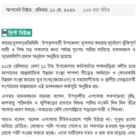
আপডেট টাইম : রবিবার, ১০ মে, ২০২৬
১৫৪ বার পঠিত
কয়রা(খুলনা)প্রতিনিধি : উপকূলবর্তী উপজেলা খুলনার কয়রায় দূর্যোগে ঝুঁকিপূর্ণ
নারী ও শিশু সহ সকলের জন্য পর্যাপ্ত সুপেয় পানির দাবিতে মানববন্ধন ও
স্মারকলিপি প্রদান অনুষ্ঠান অনুষ্ঠিত হয়েছে
১০মে (রবিবার) বেলা ১১ টায় উপজেলার কাটকাটার শাকবাড়িয়া নদীর চরে
জাপানের আন্তর্জাতিক উন্নয়ন সংস্থা শাপলা নীড়ের অর্থয়ানে ও বেসরকারি
উন্নয়ন সংস্থা জাগ্রত যুব সংঘ(জেজেএস)’র সহযোগীতায় ও স্থানীয় সেচ্ছ্বাসেবী
সংগঠনের বাস্তবায়নে এই মানববন্ধন কর্মসূচি অনুষ্ঠিত হয়।
এসময় মানববন্ধনে বক্তারা বলেন, উপকূলীয় এলাকায় লবণাক্ততা বৃদ্ধি,
জলবায়ু পরিবর্তন ও ঘূর্ণিঝড়ের প্রভাবে বিশুদ্ধ পানির সংকট দিন দিন তীব্র
আকার ধারণ করছে। সবচেয়ে বেশি ভোগান্তিতে পড়ছেন নারী ও শিশুরা।
আরও বলেন, অনেক এলাকায় টিউবওয়েলে পানি উঠছে না। পুকুর গুলো
শুখিয়ে চৌচির। কোথাও পানি পাওয়া গেলেও তা লবণাক্ত হওয়ায় দূর-দূরান্ত
থেকে পানি সংগ্রহ করতে হচ্ছে। এতে নারীদের সময় ও শ্রম ব্যয় বাড়ছে এবং