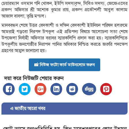
চেয়ারম্যান ওসমান গনি খোকন, ইউপি সদস্যবৃন্দ, সিবিও সদস্য, জেজেএসের
প্রকল্প অফিসার শ্রী অশোক কুমার রায়, প্রকল্প প্রকৌশলী আবুল কালাম
আজাদ বাবলা, তৃপ্তি মন্ডল।
মানববন্ধন শেষে উত্তর বেদকাশী ও দক্ষিন বেদকাশী ইউনিয়ন পরিষদ হলরুমে
আমরাই গড়বো নিরপদ উপকূল এই প্রতিপদ্য বিষয়ে আলোচনা সভা শেষে
উপজেলা নির্বাহী অফিসার বরাবর স্মারকলিপি প্রদান করা হয়। স্মারকলিপিতে
উপকূলীয় জনগোষ্ঠীর নিরাপদ পানির অধিকার নিশ্চিত করতে জরুরি পদক্ষেপ
গ্রহণের আহ্বান জানানো হয়।
📸 নিউজ ফটো কার্ড ডাউনলোড করুন
দয়া করে নিউজটি শেয়ার করুন
এ জাতীয় আরো খবর