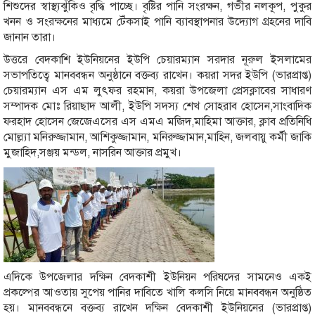
শিশুদের স্বাস্থ্যঝুঁকিও বৃদ্ধি পাচ্ছে। বৃষ্টির পানি সংরক্ষন, গভীর নলকূপ, পুকুর
খনন ও সংরক্ষনের মাধ্যমে টেঁকসাই পানি ব্যাবস্থাপনার উদ্যোগ গ্রহনের দাবি
জানান তারা।
উত্তরে বেদকাশি ইউনিয়নের ইউপি চেয়ারম্যান সরদার নূরুল ইসলামের
সভাপতিত্বে মানববন্ধন অনুষ্ঠানে বক্তব্য রাখেন। কয়রা সদর ইউপি (ভারপ্রাপ্ত)
চেয়ারম্যান এস এম লুৎফর রহমান, কয়রা উপজেলা প্রেসক্লাবের সাধারণ
সম্পাদক মোঃ রিয়াছাদ আলী, ইউপি সদস্য শেখ সোহরাব হোসেন,সাংবাদিক
ফরহাদ হোসেন জেজেএসের এস এমএ মজিদ,মাহিমা আক্তার, ক্লাব প্রতিনিধি
মোল্ল্যা মনিরুজ্জামান, আশিকুজ্জামান, মনিরুজ্জামান,মাহিন, জলবায়ু কর্মী জাকি
মুজাহিদ,সঞ্জয় মন্ডল, নাসরিন আক্তার প্রমুখ।
এদিকে উপজেলার দক্ষিন বেদকাশী ইউনিয়ন পরিষদের সামনেও একই
প্রকল্পের আওতায় সুপেয় পানির দাবিতে খালি কলসি নিয়ে মানববন্ধন অনুষ্ঠিত
হয়। মানববন্ধনে বক্তব্য রাখেন দক্ষিন বেদকাশী ইউনিয়নের (ভারপ্রাপ্ত)