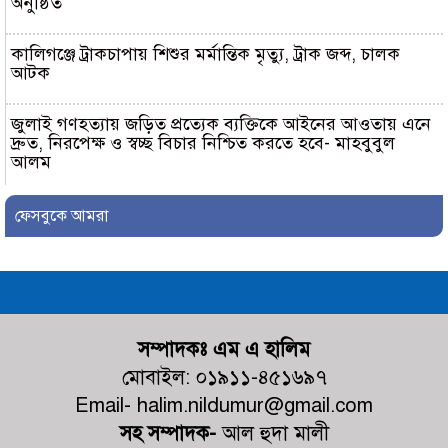
অনুষ্ঠিত
কালিগঞ্জে ট্রাকচাপায় শিশুর মর্মান্তিক মৃত্যু, ট্রাক জব্দ, চালক
আটক
জুলাই গণহত্যায় জড়িত প্রত্যেক ব্যক্তিকে আইনের আওতায় এনে
দ্রুত, নিরপেক্ষ ও স্বচ্ছ বিচার নিশ্চিত করতে হবে- মাহবুবুল
আলম
দেবহাটায় বিএনপির আয়োজনে জুলাই
ফেসবুকে আমরা
গনঅভ্যুত্থান উপলক্ষে র‍্যালি ও আলোচনা
সভা অনুষ্ঠিত
দেবহাটায় জুলাই গনঅভ্যুত্থান দিবস উপলক্ষে আলোচনা সভা
সম্পাদকঃ এম এ হালিম
জুলাই গণঅভ্যুত্থানের দ্বিতীয় বর্ষপূর্তি
উপলক্ষে শ্যামনগরে জামায়াতের গণমিছিল
মোবাইল: ০১৯১১-৪৫১৬৯৭
ও বিক্ষোভ সমাবেশ
Email- halim.nildumur@gmail.com
সহ সম্পাদক-
আল হুদা মালী
কালিগঞ্জের ভ্রাম্যমাণ আদালতের অভিযান: