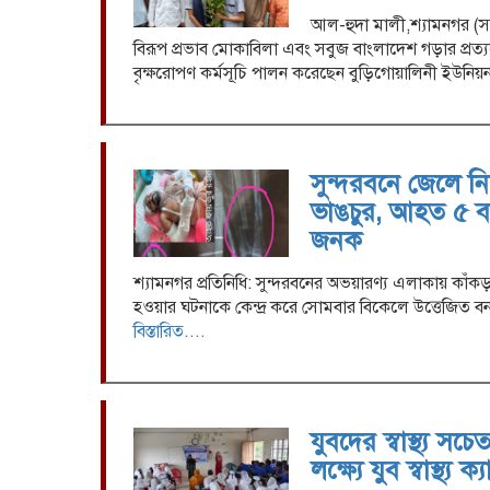
আল-হুদা মালী,শ্যামনগর (সাত
বিরূপ প্রভাব মোকাবিলা এবং সবুজ বাংলাদেশ গড়ার প্রত
বৃক্ষরোপণ কর্মসূচি পালন করেছেন বুড়িগোয়ালিনী ইউনি
সুন্দরবনে জেলে 
ভাঙচুর, আহত ৫ বন
জনক
শ্যামনগর প্রতিনিধি: সুন্দরবনের অভয়ারণ্য এলাকায় কা
হওয়ার ঘটনাকে কেন্দ্র করে সোমবার বিকেলে উত্তেজিত 
বিস্তারিত....
যুবদের স্বাস্থ্য স
লক্ষ্যে যুব স্বাস্