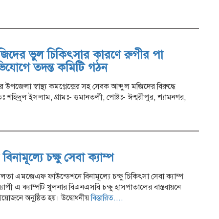
জিদের ভুল চিকিৎসার কারণে রুগীর পা
িযোগে তদন্ত কমিটি গঠন
 উপজেলা স্বাস্থ্য কমপ্লেক্সের সহ সেবক আব্দুল মজিদের বিরুদ্ধে
হিদুল ইসলাম, গ্রামঃ- গুমানতলী, পোষ্টঃ- ঈশ্বরীপুর, শ্যামনগর,
নামূল্যে চক্ষু সেবা ক্যাম্প
র নলতা এমজেএফ ফাউন্ডেশনে বিনামূল্যে চক্ষু চিকিৎসা সেবা ক্যাম্প
্যাপী এ ক্যাম্পটি খুলনার বিএনএসবি চক্ষু হাসপাতালের বাস্তবায়নে
োজনে অনুষ্ঠিত হয়। উদ্বোধনীয়
বিস্তারিত....