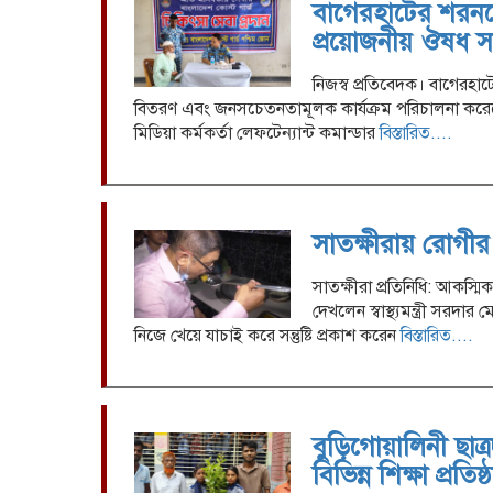
বাগেরহাটের শরনখো
প্রয়োজনীয় ঔষধ সা
নিজস্ব প্রতিবেদক। বাগেরহা
বিতরণ এবং জনসচেতনতামূলক কার্যক্রম পরিচালনা করেছ
মিডিয়া কর্মকর্তা লেফটেন্যান্ট কমান্ডার
বিস্তারিত....
সাতক্ষীরায় রোগীর খাবা
সাতক্ষীরা প্রতিনিধি: আকস্মি
দেখলেন স্বাস্থ্যমন্ত্রী স
নিজে খেয়ে যাচাই করে সন্তুষ্টি প্রকাশ করেন
বিস্তারিত....
বুড়িগোয়ালিনী ছাত্
বিভিন্ন শিক্ষা প্রতি