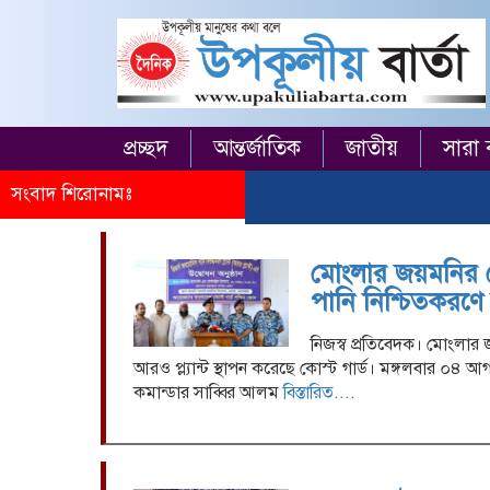
প্রচ্ছদ
আন্তর্জাতিক
জাতীয়
সারা 
সংবাদ শিরোনামঃ
মোংলার জয়মনির ঘ
পানি নিশ্চিতকরণে আ
নিজস্ব প্রতিবেদক। মোংলার
আরও প্ল্যান্ট স্থাপন করেছে কোস্ট গার্ড। মঙ্গলবার ০৪ আগস
কমান্ডার সাব্বির আলম
বিস্তারিত....