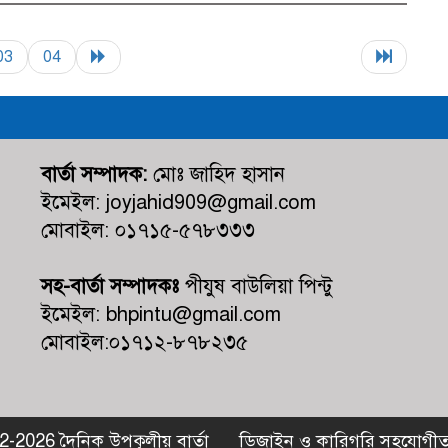
03
04
বার্তা সম্পাদক:
মোঃ জাহিদ হাসান
ইমেইল: joyjahid909@gmail.com
মোবাইল: ০১৭১৫-৫৭৮৩৩৩
সহ-বার্তা সম্পাদকঃ
পীযুষ বাউলিয়া পিন্টু
ইমেইল: bhpintu@gmail.com
মোবাইল:০১৭১২-৮৭৮২৩৫
-2026 দৈনিক উপকূলীয় বার্তা
ডিজাইন ও কারিগরি সহযোগী