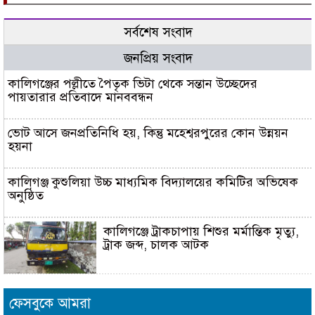
টায়
বাংলাদেশ
সর্বশেষ সংবাদ
কোস্ট গার্ড
পশ্চিম জোন
জনপ্রিয় সংবাদ
অধীনস্থ
কালিগঞ্জের পল্লীতে পৈতৃক ভিটা থেকে সন্তান উচ্ছেদের
বিসিজি
পায়তারার প্রতিবাদে মানববন্ধন
আউটপোস্ট
নলিয়ান এবং
বাংলাদেশ
ভোট আসে জনপ্রতিনিধি হয়, কিন্তু মহেশ্বরপুরের কোন উন্নয়ন
পুলিশ এর
হয়না
সমন্বয়ে
খুলনার
কালিগঞ্জ কুশুলিয়া উচ্চ মাধ্যমিক বিদ্যালয়ের কমিটির অভিষেক
নলিয়ান
অনুষ্ঠিত
বাজার সংলগ্ন
এলাকায়
কালিগঞ্জে ট্রাকচাপায় শিশুর মর্মান্তিক মৃত্যু,
একটি যৌথ
ট্রাক জব্দ, চালক আটক
অভিযান
পরিচালনা
করা হয়।
জুলাই গণহত্যায় জড়িত প্রত্যেক ব্যক্তিকে
অভিযান
আইনের আওতায় এনে দ্রুত, নিরপেক্ষ ও
ফেসবুকে আমরা
স্বচ্ছ বিচার নিশ্চিত করতে হবে- মাহবুবুল