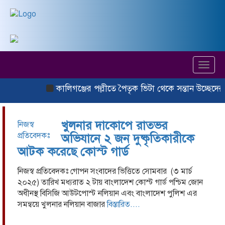
Toggl
navig
কালিগঞ্জের পল্লীতে পৈতৃক ভিটা থেকে সন্তান উচ্ছেদের 
খুলনার দাকোপে রাতভর
নিজস্ব
প্রতিবেদকঃ
অভিযানে ২ জন দুষ্কৃতিকারীকে
আটক করেছে কোস্ট গার্ড
গোপন
সংবাদের
নিজস্ব প্রতিবেদকঃ গোপন সংবাদের ভিত্তিতে সোমবার (৩ মার্চ
ভিত্তিতে
২০২৫) তারিখ মধ্যরাত ২ টায় বাংলাদেশ কোস্ট গার্ড পশ্চিম জোন
সোমবার (৩
অধীনস্থ বিসিজি আউটপোস্ট নলিয়ান এবং বাংলাদেশ পুলিশ এর
মার্চ ২০২৫)
সমন্বয়ে খুলনার নলিয়ান বাজার
বিস্তারিত....
তারিখ
মধ্যরাত ২