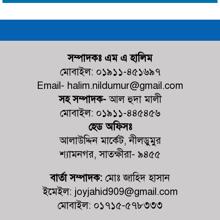
পরিচালনাকালে
আলম
উক্ত এলাকা
হতে ০২ জন
দুষ্কৃতিকারীকে
দেবহাটায় বিএনপির আয়োজনে জুলাই
গনঅভ্যুত্থান উপলক্ষে র‍্যালি ও আলোচনা
আটক করা
সভা অনুষ্ঠিত
হয়। জানা
সম্পাদকঃ এম এ হালিম
যায় অভিযানে
মোবাইল: ০১৯১১-৪৫১৬৯৭
আটককৃত
দেবহাটায় জুলাই গনঅভ্যুত্থান দিবস
Email- halim.nildumur@gmail.com
ব্যাক্তিদ্বয়
উপলক্ষে আলোচনা সভা
আওয়ামী
সহ সম্পাদক-
আল হুদা মালী
লীগ এর
মোবাইল: ০১৯১১-৪৪৫৪৫৬
জুলাই গণঅভ্যুত্থানের দ্বিতীয় বর্ষপূর্তি
নেতাকর্মী
হেড অফিসঃ
উপলক্ষে শ্যামনগরে জামায়াতের গণমিছিল
এবং তাদের
ও বিক্ষোভ সমাবেশ
আলাউদ্দিন মার্কেট, নীলডুমুর
বিরুদ্ধে
এলাকায়
শ্যামনগর, সাতক্ষীরা- ৯৪৫৫
কালিগঞ্জের ভ্রাম্যমাণ আদালতের অভিযান:
বিশৃঙ্খলা
৫টি প্রতিষ্ঠানে জরিমানা
সৃষ্টির
বার্তা সম্পাদক:
মোঃ জাহিদ হাসান
অভিযোগ
ইমেইল: joyjahid909@gmail.com
পাওয়া যায়।
কালিগঞ্জে চেয়ারম্যান পদপ্রার্থী শেখ
মোবাইল: ০১৭১৫-৫৭৮৩৩৩
আলমগীর হোসেনের নিজস্ব অর্থায়নে খালের
আটককৃত
ওপর বাঁশের সাঁকো নির্মাণ