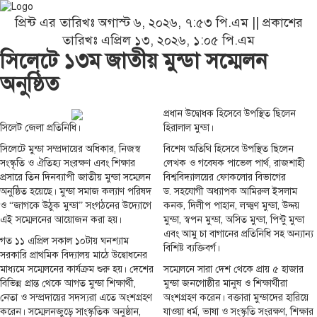
প্রিন্ট এর তারিখঃ অগাস্ট ৬, ২০২৬, ৭:৫৩ পি.এম || প্রকাশের
তারিখঃ এপ্রিল ১৩, ২০২৬, ১:০৫ পি.এম
সিলেটে ১৩ম জাতীয় মুন্ডা সম্মেলন
অনুষ্ঠিত
প্রধান উদ্বোধক হিসেবে উপস্থিত ছিলেন
সিলেট জেলা প্রতিনিধি।
হিরালাল মুন্ডা।
সিলেটে মুন্ডা সম্প্রদায়ের অধিকার, নিজস্ব
বিশেষ অতিথি হিসেবে উপস্থিত ছিলেন
সংস্কৃতি ও ঐতিহ্য সংরক্ষণ এবং শিক্ষার
লেখক ও গবেষক পাভেল পার্থ, রাজশাহী
প্রসারে তিন দিনব্যাপী জাতীয় মুন্ডা সম্মেলন
বিশ্ববিদ্যালয়ের ফোকলোর বিভাগের
অনুষ্ঠিত হয়েছে। মুন্ডা সমাজ কল্যাণ পরিষদ
ড. সহযোগী অধ্যাপক আমিরুল ইসলাম
ও “জাগকে উঠুক মুন্ডা” সংগঠনের উদ্যোগে
কনক, দিলীপ পাহান, লক্ষ্মণ মুন্ডা, উদ্দয়
এই সম্মেলনের আয়োজন করা হয়।
মুন্ডা, স্বপন মুন্ডা, অসিত মুন্ডা, পিন্টু মুন্ডা
এবং আমু চা বাগানের প্রতিনিধি সহ অন্যান্য
গত ১১ এপ্রিল সকাল ১০টায় ঘনশ্যাম
বিশিষ্ট ব্যক্তিবর্গ।
সরকারি প্রাথমিক বিদ্যালয় মাঠে উদ্বোধনের
মাধ্যমে সম্মেলনের কার্যক্রম শুরু হয়। দেশের
সম্মেলনে সারা দেশ থেকে প্রায় ৫ হাজার
বিভিন্ন প্রান্ত থেকে আগত মুন্ডা শিক্ষার্থী,
মুন্ডা জনগোষ্ঠীর মানুষ ও শিক্ষার্থীরা
নেতা ও সম্প্রদায়ের সদস্যরা এতে অংশগ্রহণ
অংশগ্রহণ করেন। বক্তারা মুন্ডাদের হারিয়ে
করেন। সম্মেলনজুড়ে সাংস্কৃতিক অনুষ্ঠান,
যাওয়া ধর্ম, ভাষা ও সংস্কৃতি সংরক্ষণ, শিক্ষার