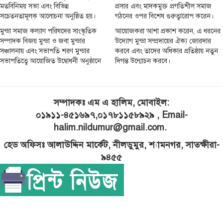
মতবিনিময় সভা এবং বিভিন্ন
প্রসার এবং মাদকমুক্ত প্রগতিশীল সমাজ
সচেতনতামূলক আলোচনা অনুষ্ঠিত হয়।
গঠনের ওপর বিশেষ গুরুত্বারোপ করেন।
মুন্ডা সমাজ কল্যাণ পরিষদের সাংস্কৃতিক
আয়োজকরা আশা প্রকাশ করেন, এ ধরনের
সম্পাদক বিজয় মুন্ডা ও জবা মুন্ডার
উদ্যোগ মুন্ডা সম্প্রদায়ের ঐক্য জোরদার
সঞ্চালনায় এবং সভাপতি শরণ মুন্ডার
করবে এবং তাদের অধিকার প্রতিষ্ঠায় নতুন
সভাপতিত্বে আয়োজিত উদ্বোধনী অনুষ্ঠানে
দিগন্ত উন্মোচন করবে।
সম্পাদকঃ এম এ হালিম, মোবাইল:
০১৯১১-৪৫১৬৯৭,০১৭৮১১৫৮৯২৯ , Email-
halim.nildumur@gmail.com.
হেড অফিসঃ আলাউদ্দিন মার্কেট, নীলডুমুর, শ্যামনগর, সাতক্ষীরা-
৯৪৫৫