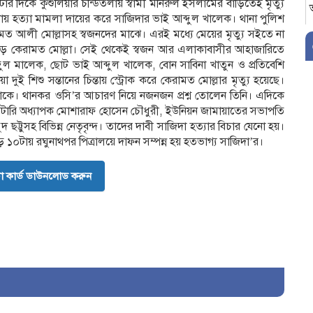
র দিকে কুশুলিয়ার চন্ডিতলায় স্বামী মনিরুল ইসলামের বাড়িতেই মৃত্যু
ায় হত্যা মামলা দায়ের করে সাজিদার ভাই আব্দুল খালেক। থানা পুলিশ
রামত আলী মোল্লাসহ স্বজনদের মাঝে। এরই মধ্যে মেয়ের মৃত্যু সইতে না
ে পড়ে কেরামত মোল্লা। সেই থেকেই স্বজন আর এলাকাবাসীর আহাজারিতে
ল মালেক, ছোট ভাই আব্দুল খালেক, বোন সাবিনা খাতুন ও প্রতিবেশি
 শিশু সন্তানের চিন্তায় স্ট্রোক করে কেরামত মোল্লার মৃত্যু হয়েছে।
তে থাকে। থানকর ওসি’র আচারণ নিয়ে নজনজন প্রশ্ন তোলেন তিনি। এদিকে
রেটারি অধ্যাপক মোশারাফ হোসেন চৌধুরী, ইউনিয়ন জামায়াতের সভাপতি
ছট্টুসহ বিভিন্ন নেতৃবৃন্দ। তাদের দাবী সাজিদা হত্যার বিচার যেনো হয়।
ে ১০টায় রঘুনাথপর পিত্রালয়ে দাফন সম্পন্ন হয় হতভাগ্য সাজিদা’র।
 কার্ড ডাউনলোড করুন