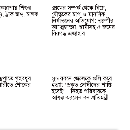
্রাকচাপায় শিশুর
প্রেমের সম্পর্ক থেকে বিয়ে,
ত্যু, ট্রাক জব্দ, চালক
যৌতুকের চাপ ও মানসিক
নির্যাতনের অভিযোগ: তরুণীর
আ*ত্মহ*ত্যা, স্বামীসহ ৫ জনের
বিরুদ্ধে এজাহার
্রপাতে গৃহবধূর
সুন্দরবনে জেলেকে গুলি করে
্শ্বেমারীতে শোকের
হত্যা: ‘প্রকৃত দোষীদের শাস্তি
হবেই’—নিহত পরিবারকে
আশ্বস্ত করলেন বন প্রতিমন্ত্রী