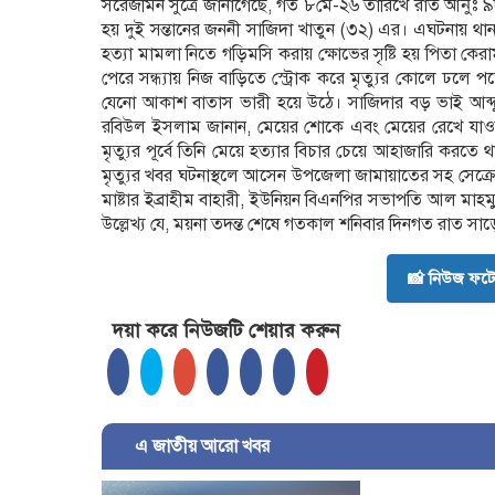
সরেজমিন সুত্রে জানাগেছে, গত ৮মে-২৬ তারিখে রাত আনুঃ ৯টা
হয় দুই সন্তানের জননী সাজিদা খাতুন (৩২) এর। এঘটনায় থান
হত্যা মামলা নিতে গড়িমসি করায় ক্ষোভের সৃষ্টি হয় পিতা কে
পেরে সন্ধ্যায় নিজ বাড়িতে স্ট্রোক করে মৃত্যুর কোলে ঢল
যেনো আকাশ বাতাস ভারী হয়ে উঠে। সাজিদার বড় ভাই আব্দু
রবিউল ইসলাম জানান, মেয়ের শোকে এবং মেয়ের রেখে যাওয়া দুই
মৃত্যুর পূর্বে তিনি মেয়ে হত্যার বিচার চেয়ে আহাজারি কর
মৃত্যুর খবর ঘটনাস্থলে আসেন উপজেলা জামায়াতের সহ সেক্
মাষ্টার ইব্রাহীম বাহারী, ইউনিয়ন বিএনপির সভাপতি আল মাহমুদ 
উল্লেখ্য যে, ময়না তদন্ত শেষে গতকাল শনিবার দিনগত রাত সাড়
📸 নিউজ ফটো
দয়া করে নিউজটি শেয়ার করুন
এ জাতীয় আরো খবর