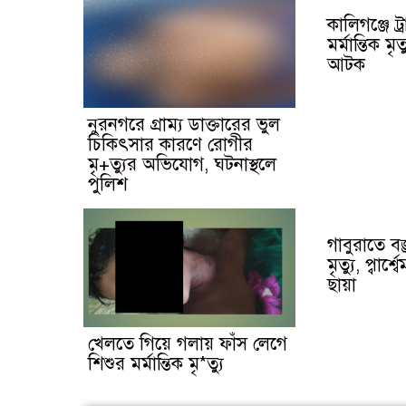
কালিগঞ্জে ট
মর্মান্তিক মৃ
আটক
নুরনগরে গ্রাম্য ডাক্তারের ভুল
চিকিৎসার কারণে রোগীর
মৃ+ত্যুর অভিযোগ, ঘটনাস্থলে
পুলিশ
গাবুরাতে বজ
মৃত্যু, প্বার
ছায়া
খেলতে গিয়ে গলায় ফাঁস লেগে
শিশুর মর্মান্তিক মৃ*ত্যু