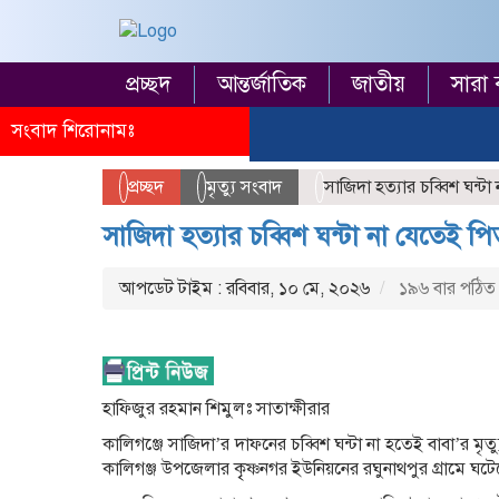
প্রচ্ছদ
আন্তর্জাতিক
জাতীয়
সারা 
সংবাদ শিরোনামঃ
প্রচ্ছদ
মৃত্যু সংবাদ
সাজিদা হত্যার চব্বিশ ঘন্
সাজিদা হত্যার চব্বিশ ঘন্টা না যেতেই প
আপডেট টাইম : রবিবার, ১০ মে, ২০২৬
১৯৬ বার পঠিত
হাফিজুর রহমান শিমুলঃ সাতাক্ষীরার
কালিগঞ্জে সাজিদা’র দাফনের চব্বিশ ঘন্টা না হতেই বাবা’র 
কালিগঞ্জ উপজেলার কৃৃষ্ণনগর ইউনিয়নের রঘুনাথপুর গ্রামে ঘটে