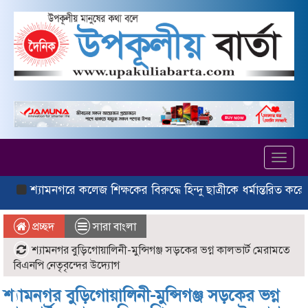
Toggl
navig
যামনগরে কলেজ শিক্ষকের বিরুদ্ধে হিন্দু ছাত্রীকে ধর্মান্তরিত করে বিয়ের
প্রচ্ছদ
সারা বাংলা
শ্যামনগর বুড়িগোয়ালিনী-মুন্সিগঞ্জ সড়কের ভগ্ন কালভার্ট মেরামতে
বিএনপি নেতৃবৃন্দের উদ্যোগ
শ্যামনগর বুড়িগোয়ালিনী-মুন্সিগঞ্জ সড়কের ভগ্ন