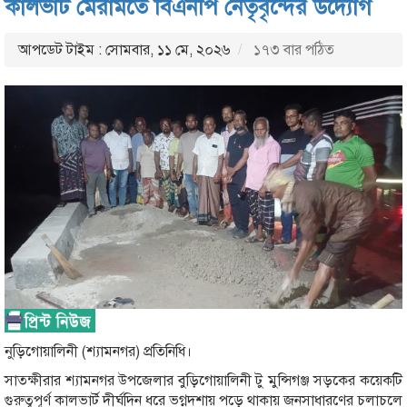
কালভার্ট মেরামতে বিএনপি নেতৃবৃন্দের উদ্যোগ
আপডেট টাইম : সোমবার, ১১ মে, ২০২৬
১৭৩ বার পঠিত
নুড়িগোয়ালিনী (শ্যামনগর) প্রতিনিধি।
সাতক্ষীরার শ্যামনগর উপজেলার বুড়িগোয়ালিনী টু মুন্সিগঞ্জ সড়কের কয়েকটি
গুরুত্বপূর্ণ কালভার্ট দীর্ঘদিন ধরে ভগ্নদশায় পড়ে থাকায় জনসাধারণের চলাচলে