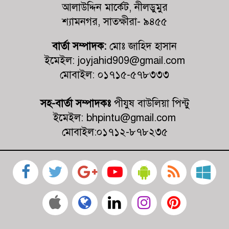
মহেশ্বরপুরের কোন উন্নয়ন হয়না
আলাউদ্দিন মার্কেট, নীলডুমুর
শ্যামনগর, সাতক্ষীরা- ৯৪৫৫
কালিগঞ্জ কুশুলিয়া উচ্চ মাধ্যমিক
বার্তা সম্পাদক:
মোঃ জাহিদ হাসান
বিদ্যালয়ের কমিটির অভিষেক অনুষ্ঠিত
ইমেইল: joyjahid909@gmail.com
মোবাইল: ০১৭১৫-৫৭৮৩৩৩
কালিগঞ্জে ট্রাকচাপায় শিশুর মর্মান্তিক মৃত্যু,
ট্রাক জব্দ, চালক আটক
সহ-বার্তা সম্পাদকঃ
পীযুষ বাউলিয়া পিন্টু
ইমেইল: bhpintu@gmail.com
মোবাইল:০১৭১২-৮৭৮২৩৫