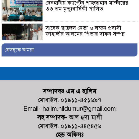
দেবহাটায় ক্যাপ্টেন শাহজাহান মাস্টারের
৩৩ তম মৃত্যুবার্ষিকী পালিত
সাবেক ছাত্রদল নেতা ও লন্ডন প্রবাসী
জাহাঙ্গীর আলমের পিতার দাফন সম্পন্ন
ফেসবুকে আমরা
শ্যামনগরে ফেসবুকে ছড়ানো ভিডিওকে
‘মিথ্যা ও ভিত্তিহীন’ দাবি করে চম্পা
মল্লিকের সংবাদ সম্মেলন
নুরনগরে গ্রাম্য ডাক্তারের ভুল চিকিৎসার
কারণে রোগীর মৃ+ত্যুর অভিযোগ,
সম্পাদকঃ এম এ হালিম
ঘটনাস্থলে পুলিশ
মোবাইল: ০১৯১১-৪৫১৬৯৭
কালিগঞ্জের পল্লীতে পৈতৃক ভিটা থেকে
Email- halim.nildumur@gmail.com
সন্তান উচ্ছেদের পায়তারার প্রতিবাদে
সহ সম্পাদক-
আল হুদা মালী
মানববন্ধন
মোবাইল: ০১৯১১-৪৪৫৪৫৬
হেড অফিসঃ
ভোট আসে জনপ্রতিনিধি হয়, কিন্তু