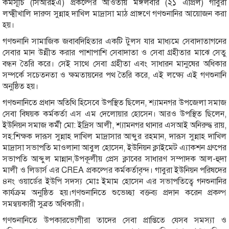
কর্মসূচি (সিআরইএ) প্রকল্পের আওতায় মঙ্গলবার (২১ এপ্রিল) গাবুরা
লক্ষ্মীখালি দারুস সুন্নাহ দাখিল মাদ্রাসা মাঠ প্রাঙ্গণে গণশুনানির আয়োজন করা
হয়।
গণশুনানি সামাজিক জবাবদিহিতার একটি টুলস যার মাধ্যমে সেবাদাতাগনের
সেবার মান উন্নীত করার পাশাপাশি সেবাদাতা ও সেবা গ্রহীতার মাঝে সেতু
বন্ধন তৈরি করে। সেই সাথে সেবা গ্রহীতা এবং সাধারন মানুষের অধিকার
সম্পর্কে সচেতনতা ও ক্ষমতায়নের পথ তৈরি করে, এই লক্ষ্যে এই গণশুনানি
অনুষ্ঠিত হয়।
গণশুনানিতে প্রধান অতিথি হিসেবে উপস্থিত ছিলেন, শ্যামনগর উপজেলা সমাজ
সেবা বিষয়ক কর্মকর্তা এস এম দেলোয়ার হোসেন। আরও উপস্থিত ছিলেন,
ইউনিয়ন সমাজ কর্মী মো: ইদ্রিস আলী, শ্যামনগর থানার এসআই অনিরুদ্ধ রায়,
সহ:শিক্ষক দারূস সুন্নাহ দাখিল মাদ্রাসার আব্দুর রহমান, দারূস সুন্নাহ দাখিল
মাদ্রাসা সভাপতি মাওলানা আবুল হোসেন, ইউনিয়ন ক্লাইমেট এ্যাকশন গ্রুপের
সভাপতি আব্দুল মান্নান,উপকূলীয় প্রেস ক্লাবের সাধারণ সম্পাদক আল-হুদা
মালী ও লিডার্স এর CREA প্রকল্পের কর্মকর্তাবৃন্দ। গাবুরা ইউনিয়ন পরিষদের
৪নং ওয়ার্ডের ইউপি সদস্য মোঃ ইমাম হোসেন এর সভাপতিত্বে গনশুনানির
কার্যক্রম অনুষ্ঠিত হয়।গণশুনানিতে শুভেচ্ছা বক্তব্য প্রদান করেন প্রকল্প
সমন্বয়কারী সুব্রত অধিকারী।
গণশুনানিতে উপকারভোগীরা তাদের সেবা প্রাপ্তিতে যেসব সমস্যা ও