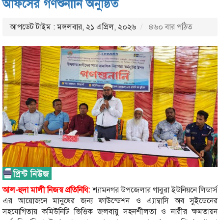
অফিসের গণশুনানি অনুষ্ঠিত
আপডেট টাইম : মঙ্গলবার, ২১ এপ্রিল, ২০২৬
৪৬০ বার পঠিত
আল-হুদা মালী নিজস্ব প্রতিনিধি:
শ্যামনগর উপজেলার গাবুরা ইউনিয়নে লিডার্স
এর আয়োজনে মানুষের জন্য ফাউন্ডেশন ও এ্যাম্বাসি অব সুইডেনের
সহযোগিতায় কমিউনিটি ভিত্তিক জলবায়ু সহনশীলতা ও নারীর ক্ষমতায়ন