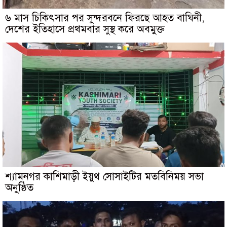
৬ মাস চিকিৎসার পর সুন্দরবনে ফিরছে আহত বাঘিনী,
দেশের ইতিহাসে প্রথমবার সুস্থ করে অবমুক্ত
শ্যামনগর কাশিমাড়ী ইয়ুথ সোসাইটির মতবিনিময় সভা
অনুষ্ঠিত