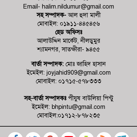
জুলাই গণহত্যায় জড়িত প্রত্যেক ব্যক্তিকে
Email- halim.nildumur@gmail.com
আইনের আওতায় এনে দ্রুত, নিরপেক্ষ ও
স্বচ্ছ বিচার নিশ্চিত করতে হবে- মাহবুবুল
সহ সম্পাদক-
আল হুদা মালী
আলম
মোবাইল: ০১৯১১-৪৪৫৪৫৬
হেড অফিসঃ
দেবহাটায় বিএনপির আয়োজনে জুলাই
আলাউদ্দিন মার্কেট, নীলডুমুর
গনঅভ্যুত্থান উপলক্ষে র‍্যালি ও আলোচনা
সভা অনুষ্ঠিত
শ্যামনগর, সাতক্ষীরা- ৯৪৫৫
দেবহাটায় জুলাই গনঅভ্যুত্থান দিবস
বার্তা সম্পাদক:
মোঃ জাহিদ হাসান
উপলক্ষে আলোচনা সভা
ইমেইল: joyjahid909@gmail.com
মোবাইল: ০১৭১৫-৫৭৮৩৩৩
জুলাই গণঅভ্যুত্থানের দ্বিতীয় বর্ষপূর্তি
উপলক্ষে শ্যামনগরে জামায়াতের গণমিছিল
সহ-বার্তা সম্পাদকঃ
পীযুষ বাউলিয়া পিন্টু
ও বিক্ষোভ সমাবেশ
ইমেইল: bhpintu@gmail.com
মোবাইল:০১৭১২-৮৭৮২৩৫