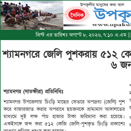
প্রিন্ট এর তারিখঃ অগাস্ট ৮, ২০২৬, ৭:১০ এ.এম 
শ্যামনগরে জেলি পুশকরায় ৫১২ কে
৬ জ
শ্যামনগর (সাতক্ষীরা) প্রতিনিধিঃ
শ্যামনগর উপজেলায় চিংড়ি মাছের ভেতরে অপদ্রব্য (জেলি) পুশ
করে বাজারজাত করার অপরাধে ছয়জনকে ভ্রাম্যমাণ আদালতের
মাধ্যমে দুই লক্ষ পাঁচ হাজার টাকা জরিমানা করা হয়েছে।
একইসঙ্গে জব্দ করা ৫১২ কেজি জেলি-পুশকৃত চিংড়ি প্রকাশ্যে