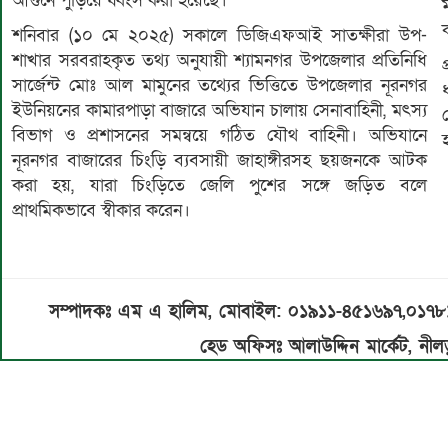
আগুনে পুড়িয়ে ধ্বংস করা হয়েছে।
ক
শনিবার (১০ মে ২০২৫) সকালে ডিজিএফআই সাতক্ষীরা উপ-
শাখার সরবরাহকৃত তথ্য অনুযায়ী শ্যামনগর উপজেলার প্রতিনিধি
সার্জেন্ট মোঃ আল মামুনের তথ্যের ভিত্তিতে উপজেলার নূরনগর
ইউনিয়নের কামারপাড়া বাজারে অভিযান চালায় সেনাবাহিনী, মৎস্য
বিভাগ ও প্রশাসনের সমন্বয়ে গঠিত যৌথ বাহিনী। অভিযানে
নূরনগর বাজারের চিংড়ি ব্যবসায়ী জাহাঙ্গীরসহ ছয়জনকে আটক
করা হয়, যারা চিংড়িতে জেলি পুশের সঙ্গে জড়িত বলে
প্রাথমিকভাবে স্বীকার করেন।
সম্পাদকঃ এম এ হালিম, মোবাইল: ০১৯১১-৪৫১৬৯৭,০১৭
হেড অফিসঃ আলাউদ্দিন মার্কেট, নীলড