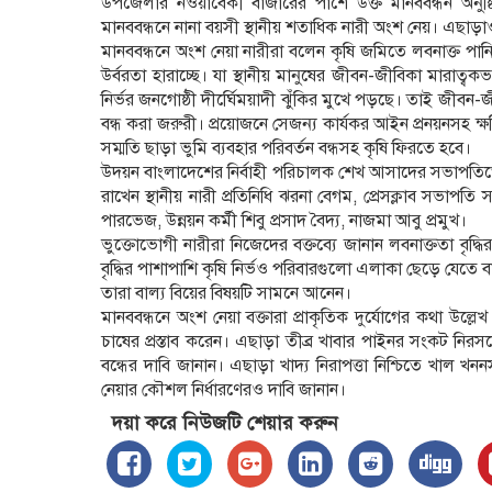
উপজেলার নওয়াবেঁকী বাজারের পাশে উক্ত মানববন্ধন অনুষ
মানববন্ধনে নানা বয়সী স্থানীয় শতাধিক নারী অংশ নেয়। এছাড়াও
মানববন্ধনে অংশ নেয়া নারীরা বলেন কৃষি জমিতে লবনাক্ত পানি 
উর্বরতা হারাচ্ছে। যা স্থানীয় মানুষের জীবন-জীবিকা মারাত্বকভাব
নির্ভর জনগোষ্ঠী দীর্ঘেিময়াদী ঝুঁকির মুখে পড়ছে। তাই জীবন-জ
বন্ধ করা জরুরী। প্রয়োজনে সেজন্য কার্যকর আইন প্রনয়নসহ ক্ষতি
সম্মতি ছাড়া ভুমি ব্যবহার পরিবর্তন বন্ধসহ কৃষি ফিরতে হবে।
উদয়ন বাংলাদেশের নির্বাহী পরিচালক শেখ আসাদের সভাপতিত্বে
রাখেন স্থানীয় নারী প্রতিনিধি ঝরনা বেগম, প্রেসক্লাব সভাপত
পারভেজ, উন্নয়ন কর্মী শিবু প্রসাদ বৈদ্য, নাজমা আবু প্রমুখ।
ভুক্তোভোগী নারীরা নিজেদের বক্তব্যে জানান লবনাক্ততা বৃদ্ধির
বৃদ্ধির পাশাপাশি কৃষি নির্ভও পরিবারগুলো এলাকা ছেড়ে যেতে বা
তারা বাল্য বিয়ের বিষয়টি সামনে আনেন।
মানববন্ধনে অংশ নেয়া বক্তারা প্রাকৃতিক দুর্যোগের কথা উল্লেখ
চাষের প্রস্তাব করেন। এছাড়া তীব্র খাবার পাইনর সংকট নিরসন
বন্ধের দাবি জানান। এছাড়া খাদ্য নিরাপত্তা নিশ্চিতে খ
নেয়ার কৌশল নির্ধারণেরও দাবি জানান।
দয়া করে নিউজটি শেয়ার করুন