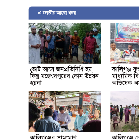
এ জাতীয় আরো খবর
ভোট আসে জনপ্রতিনিধি হয়,
কালিগঞ্জ কুশ
কিন্তু মহেশ্বরপুরের কোন উন্নয়ন
মাধ্যমিক ব
হয়না
অভিষেক অনু
কালিগঞ্জের ভ্রাম্যমাণ
কালিগঞ্জে চে