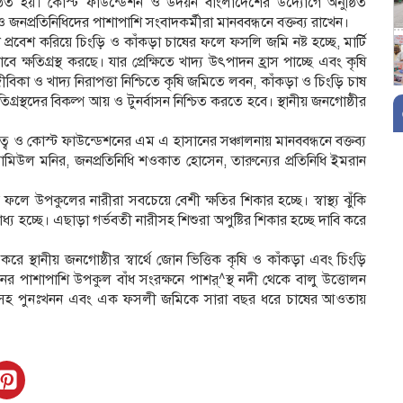
্ঠিত হয়। কোস্ট ফাউন্ডেশন ও উদয়ন বাংলাদেশের উদ্যোগে অনুষ্ঠিত
 জনপ্রতিনিধিদের পাশাপাশি সংবাদকর্মীরা মানববন্ধনে বক্তব্য রাখেন।
প্রবেশ করিয়ে চিংড়ি ও কাঁকড়া চাষের ফলে ফসলি জমি নষ্ট হচ্ছে, মার্টি
ে ক্ষতিগ্রস্থ করছে। যার প্রেক্ষিতে খাদ্য উৎপাদন হ্রাস পাচ্ছে এবং কৃষি
ীবিকা ও খাদ্য নিরাপত্তা নিশ্চিতে কৃষি জমিতে লবন, কাঁকড়া ও চিংড়ি চাষ
গ্রস্থদের বিকল্প আয় ও টুনর্বাসন নিশ্চিত করতে হবে। স্থানীয় জনগোষ্ঠীর
 ও কোস্ট ফাউন্ডেশনের এম এ হাসানের সঞ্চালনায় মানববন্ধনে বক্তব্য
ি সামিউল মনির, জনপ্রতিনিধি শওকাত হোসেন, তারুন্যের প্রতিনিধি ইমরান
 ফলে উপকুলের নারীরা সবচেয়ে বেশী ক্ষতির শিকার হচ্ছে। স্বাস্থ্য ঝুঁকি
ধ্য হচ্ছে। এছাড়া গর্ভবতী নারীসহ শিশুরা অপুষ্টির শিকার হচ্ছে দাবি করে
 করে স্থানীয় জনগোষ্ঠীর স্বার্থে জোন ভিত্তিক কৃষি ও কাঁকড়া এবং চিংড়ি
ের পাশাপাশি উপকুল বাঁধ সংরক্ষনে পাশর্^স্থ নদী থেকে বালু উত্তোলন
াল খননসহ পুনঃখনন এবং এক ফসলী জমিকে সারা বছর ধরে চাষের আওতায়