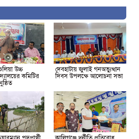
ুলিয়া উচ্চ
দেবহাটায় জুলাই গনঅভ্যুত্থান
িদ্যালয়ের কমিটির
দিবস উপলক্ষে আলোচনা সভা
ষ্ঠিত
য়ারম্যান পদপ্রার্থী
কালিগঞ্জে দুর্নীতি প্রতিরোধ