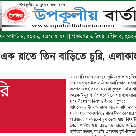
রিখঃ অগাস্ট ৮, ২০২৬, ৭:৫৭ এ.এম || প্রকাশের তারিখঃ এপ্রিল ২, ২০
 এক রাতে তিন বাড়িতে চুরি, এলাকা
যায়। পরিবারের সদস্যরা ঘুমিয়ে থাকায় চুরি
সকালে ঘুম থেকে উঠে আলমারি ভাঙা অবস্থা
এরপর একই রাতে চোরেরা বুলবুল ঢালীর বা
কয়েকটি মুরগি চুরি করে নিয়ে যায় বলে জানা
চরম উদ্বেগ ও নিরাপত্তাহীনতায় ভুগছে।
এদিকে নুর ইসলাম নামে আরেক বাসিন্দার ঘরেও 
দরজা খুলে আলমারিতে থাকা টাকা নেওয়ার 
পরিবারের সদস্যদের ঘুম ভেঙে যায়। বিষয়টি 
থেকে পালিয়ে যায়। এতে বড় ধরনের ক্ষতি থে
স্থানীয়রা জানান, সম্প্রতি এলাকায় চুরি-ছি