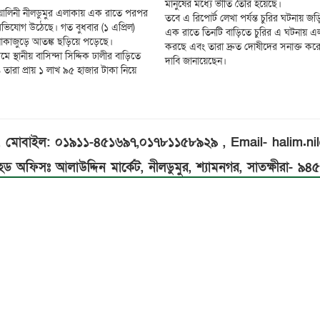
মানুষের মধ্যে ভীতি তৈরি হয়েছে।
োয়ালিনী নীলডুমুর এলাকায় এক রাতে পরপর
তবে এ রিপোর্ট লেখা পর্যন্ত চুরির ঘটনায় 
অভিযোগ উঠেছে। গত বুধবার (১ এপ্রিল)
এক রাতে তিনটি বাড়িতে চুরির এ ঘটনায় এলা
লাকাজুড়ে আতঙ্ক ছড়িয়ে পড়েছে।
করছে এবং তারা দ্রুত দোষীদের সনাক্ত ক
ে স্থানীয় বাসিন্দা সিদ্দিক ঢালীর বাড়িতে
দাবি জানায়েছেন।
ারা প্রায় ১ লাখ ৯৫ হাজার টাকা নিয়ে
ম, মোবাইল: ০১৯১১-৪৫১৬৯৭,০১৭৮১১৫৮৯২৯ , Email- halim.
েড অফিসঃ আলাউদ্দিন মার্কেট, নীলডুমুর, শ্যামনগর, সাতক্ষীরা- ৯৪