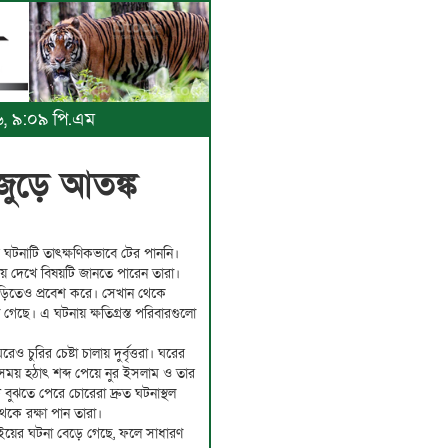
২৬, ৯:০৯ পি.এম
জুড়ে আতঙ্ক
র ঘটনাটি তাৎক্ষণিকভাবে টের পাননি।
য় দেখে বিষয়টি জানতে পারেন তারা।
ড়িতেও প্রবেশ করে। সেখান থেকে
 গেছে। এ ঘটনায় ক্ষতিগ্রস্ত পরিবারগুলো
চুরির চেষ্টা চালায় দুর্বৃত্তরা। ঘরের
সময় হঠাৎ শব্দ পেয়ে নুর ইসলাম ও তার
বুঝতে পেরে চোরেরা দ্রুত ঘটনাস্থল
কে রক্ষা পান তারা।
নতাইয়ের ঘটনা বেড়ে গেছে, ফলে সাধারণ