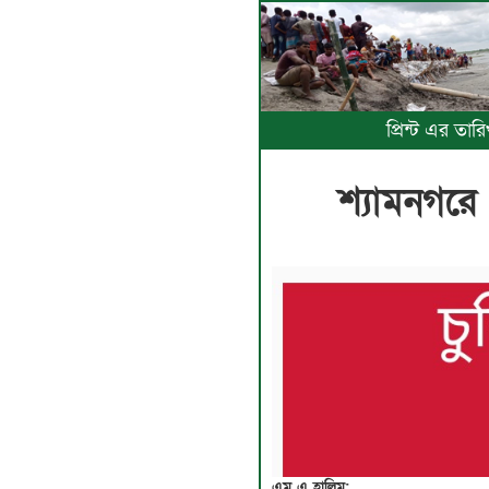
প্রিন্ট এর তা
শ্যামনগরে
এম এ হালিম: