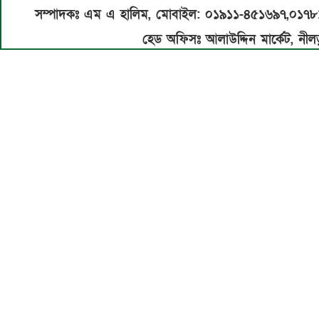
সম্পাদকঃ এম এ হালিম, মোবাইল: ০১৯১১-৪৫১৬৯৭,০১৭
হেড অফিসঃ আলাউদ্দিন মার্কেট, নীলড