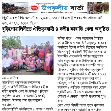
প্রিন্ট এর তারিখঃ অগাস্ট ৯, ২০২৬, ১:৫৮ পি.এম || প্রকাশের তারিখঃ মার্চ
২৩, ২০২৬, ৬:৫২ পি.এম
বুড়িগোয়ালিনীতে ঐতিহ্যবাহী ৪ দলীয় কাবাডি খেলা অনুষ্ঠিত
ভূমিকা রাখে। এমন আয়োজন নিয়মিত
হওয়া উচিত বলেও তিনি মন্তব্য করেন।
অনুষ্ঠানে বিশেষ অতিথি হিসেবে উপস্থিত
ছিলেন বুড়িগোয়ালিনী ইউনিয়ন জামায়াতে
ইসলামীর সেক্রেটারি মাস্টার আব্দুল্লাহ
আল মামুন,এছাড়াও উপস্থিত ছিলেন
উপকূলীয় প্রেসক্লাবের সভাপতি আব্দুল
হালিমসহ স্থানীয় গণ্যমান্য ব্যক্তিবর্গ।
খেলায় অংশগ্রহণকারী চারটি দলের মধ্যে
এম এ হালিমঃ
তীব্র প্রতিদ্বন্দ্বিতা লক্ষ্য করা যায়।
সাতক্ষীরার শ্যামনগর উপজেলার
মাঠজুড়ে দর্শকদের ব্যাপক উপস্থিতি এবং
বুড়িগোয়ালিনী ইউনিয়নে ঐতিহ্যবাহী ৪
উচ্ছ্বাস খেলাটিকে প্রাণবন্ত করে তোলে।
দলীয় কাবাডি খেলা উৎসবমুখর পরিবেশে
প্রতিটি ম্যাচেই খেলোয়াড়দের দারুণ
অনুষ্ঠিত হয়েছে। সোমবার (২৩মার্চ)
কৌশল ও নৈপুণ্য প্রদর্শন দর্শকদের মুগ্ধ
বিকালে, উত্তর পাড়া যুব সমাজের
করে।
আয়োজনে।
খেলা শেষে বিজয়ী দলের হাতে পুরস্কার
বুড়িগোয়ালিনী ইউনিয়নের ৮ নম্বর ওয়ার্ডের
তুলে দেন প্রধান অতিথি ও অন্যান্য