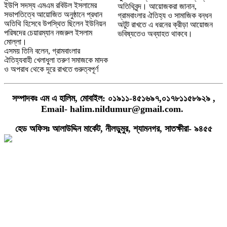
ইউপি সদস্য এমএম রবিউল ইসলামের
অতিথিবৃন্দ। আয়োজকরা জানান,
সভাপতিত্বে আয়োজিত অনুষ্ঠানে প্রধান
গ্রামবাংলার ঐতিহ্য ও সামাজিক বন্ধন
অতিথি হিসেবে উপস্থিত ছিলেন ইউনিয়ন
অটুট রাখতে এ ধরনের ক্রীড়া আয়োজন
পরিষদের চেয়ারম্যান নজরুল ইসলাম
ভবিষ্যতেও অব্যাহত থাকবে।
মোল্লা।
এসময় তিনি বলেন, গ্রামবাংলার
ঐতিহ্যবাহী খেলাধুলা তরুণ সমাজকে মাদক
ও অপরাধ থেকে দূরে রাখতে গুরুত্বপূর্ণ
সম্পাদকঃ এম এ হালিম, মোবাইল: ০১৯১১-৪৫১৬৯৭,০১৭৮১১৫৮৯২৯ ,
Email- halim.nildumur@gmail.com.
হেড অফিসঃ আলাউদ্দিন মার্কেট, নীলডুমুর, শ্যামনগর, সাতক্ষীরা- ৯৪৫৫