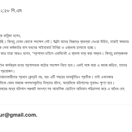
 ১২:৫৮ পি.এম
 বাসিন্দা বলেন,
ছি। কিন্তু তেমন কোনো পদক্ষেপ নেই। উল্টো যাদের বিরুদ্ধে ব্যবস্থা নেওয়া উচিত, তারাই ক্ষমতার
েক সেনা কর্মকর্তার বাস ভবনের সাইনবোর্ড টানিয়া ও এব্যবসা চালানো হচ্ছে।
শ করে তারা আরও বলেন, “প্রশাসন চাইলে একদিনেই এ ব্যবসা বন্ধ করা সম্ভব। কিন্তু রহস্যজনক
অবৈধ কার্যক্রম বন্ধে প্রশাসনকে কঠোর পদক্ষেপ নিতে হবে। একই সঙ্গে যারা এ কাজে জড়িত, তাদের
া প্রয়োজন।
াতায়াতকারীদের প্রধান কেন্দ্রই নয়, বরং এটি শহরের ভাবমূর্তিরও প্রতীক। তাই এখানকার
কে যেমন সমাজে অপসংস্কৃতির বিস্তার ঘটবে, অন্যদিকে বরিশালের সুনামও ক্ষুণ্ণ হবে।
 সময়ের মধ্যে বরিশাল লঞ্চঘাট সংলগ্ন সব আবাসিক হোটেলে অভিযান পরিচালনা করে এ অবৈধ দেহ
ldumur@gmail.com.