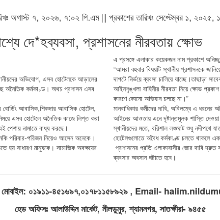
তারিখঃ অগাস্ট ৭, ২০২৬, ৭:০২ পি.এম || প্রকাশের তারিখঃ সেপ্টেম্বর ১, ২০২৫,
্যে দে*হব্যবসা, প্রশাসনের নীরবতায় ক্ষোভ
এ প্রসঙ্গে এলাকার কয়েকজন নাম প্রকাশে অনিচ্ছুক
“আমরা বহুবার বিষয়টি স্থানীয় প্রশাসনকে জানিয়ে
। স্থানীয়দের অভিযোগ, এসব হোটেলকে আড়ালের
দাপটে নির্ভয়ে ব্যবসা চালিয়ে যাচ্ছে।তাছাড়া সাব
লছে অনৈতিক কর্মকাণ্ড। অথচ প্রশাসন এসব
আইনশৃঙ্খলা বাহিনীর নীরবতা নিয়ে ক্ষোভ প্রকা
কারণে কোনো অভিযান চলছে না।”
ার বোর্ডিং আবাসিক,শিকদার আবাসিক হোটেল,
মানবাধিকার কর্মীদের দাবি, অবিলম্বে এ ধরনের 
বিনিময়ে এসব হোটেলে অনৈতিক কাজে লিপ্ত করা
আইনের আওতায় এনে দৃষ্টান্তমূলক শাস্তি দেওয়
 এই পেশায় নামাতে বাধ্য করছে।
স্থানীয়দের মতে, বরিশাল লঞ্চঘাট শুধু নদীপথে য
, এমনকি পরিবার-পরিজন নিয়েও আসেন অনেকে।
হোটেলগুলোতে অবৈধ কর্মকাণ্ড চলতে থাকলে একদি
ড়তে হয় সাধারণ মানুষকে। সামাজিক অবক্ষয়ের
প্রশাসনের প্রতি এলাকাবাসীর জোর দাবি দ্রুত
ব্যবসার অবসান ঘটাতে হবে।
লিম, মোবাইল: ০১৯১১-৪৫১৬৯৭,০১৭৮১১৫৮৯২৯ , Email- halim.ni
হেড অফিসঃ আলাউদ্দিন মার্কেট, নীলডুমুর, শ্যামনগর, সাতক্ষীরা- ৯৪৫৫