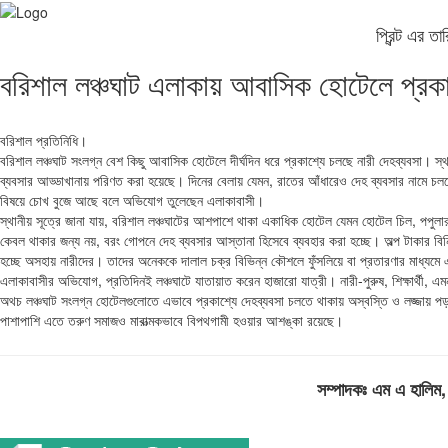
প্রিন্ট এর 
বরিশাল লঞ্চঘাট এলাকায় আবাসিক হোটেলে প্রকাশ
বরিশাল প্রতিনিধি।
বরিশাল লঞ্চঘাট সংলগ্ন বেশ কিছু আবাসিক হোটেলে দীর্ঘদিন ধরে প্রকাশ্যে চলছে নারী দেহব্যবসা
ব্যবসার আড্ডাখানায় পরিণত করা হয়েছে। দিনের বেলায় যেমন, রাতের আঁধারেও দেহ ব্যবসার নামে চ
বিষয়ে চোখ বুজে আছে বলে অভিযোগ তুলেছেন এলাকাবাসী।
স্থানীয় সূত্রে জানা যায়, বরিশাল লঞ্চঘাটের আশপাশে থাকা একাধিক হোটেল যেমন হোটেল চিল, পপুল
কেবল থাকার জন্য নয়, বরং গোপনে দেহ ব্যবসার আস্তানা হিসেবে ব্যবহার করা হচ্ছে। অল্প টাকার 
হচ্ছে অসহায় নারীদের। তাদের অনেককে দালাল চক্র বিভিন্ন কৌশলে ফুঁসলিয়ে বা প্রতারণার মাধ্যমে
এলাকাবাসীর অভিযোগ, প্রতিদিনই লঞ্চঘাটে যাতায়াত করেন হাজারো যাত্রী। নারী-পুরুষ, শিক্ষার্থী
অথচ লঞ্চঘাট সংলগ্ন হোটেলগুলোতে এভাবে প্রকাশ্যে দেহব্যবসা চলতে থাকায় অস্বস্তি ও লজ্জায় প
পাশাপাশি এতে তরুণ সমাজও মারাত্মকভাবে বিপথগামী হওয়ার আশঙ্কা রয়েছে।
সম্পাদকঃ এম এ হা