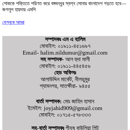
শোককে শক্তিতে পরিণত করে বঙ্গবন্ধুর স্বপ্ন সোনার বাংলাদেশ গড়তে হবে—
জগলুল হায়দার এমপি
ফেসবুকে আমরা
সম্পাদকঃ এম এ হালিম
মোবাইল: ০১৯১১-৪৫১৬৯৭
Email- halim.nildumur@gmail.com
সহ সম্পাদক-
আল হুদা মালী
মোবাইল: ০১৯১১-৪৪৫৪৫৬
হেড অফিসঃ
আলাউদ্দিন মার্কেট, নীলডুমুর
শ্যামনগর, সাতক্ষীরা- ৯৪৫৫
বার্তা সম্পাদক:
মোঃ জাহিদ হাসান
ইমেইল: joyjahid909@gmail.com
মোবাইল: ০১৭১৫-৫৭৮৩৩৩
সহ-বার্তা সম্পাদকঃ
পীযুষ বাউলিয়া পিন্টু