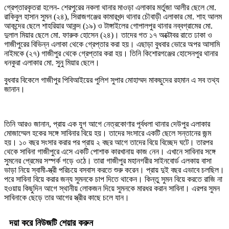
গ্রেপ্তারকৃতরা হলেন- শেরপুরের নকলা থানার মাওড়া এলাকার মর্তুজা আলীর ছেলে মো.
রাকিবুল হাসান সুমন (২৪), সিরাজগঞ্জের কামারখন্দ থানার চৌবাড়ী এলাকার মো. শাহ আলম
আকন্দের ছেলে শাহরিয়ার আকন্দ (১৯) ও টাঙ্গাইলের গোপালপুর থানার নব্বগ্রামের মো.
দুলাল মিয়ার ছেলে মো. ফারুক হোসেন (২৪)। তাদের গত ১৭ অক্টোবর রাতে ঢাকা ও
গাজীপুরের বিভিন্ন এলাকা থেকে গ্রেপ্তার করা হয়। এছাড়া বুধবার ভোরে অপর আসামি
নাইমকে (২৭) গাজীপুর থেকে গ্রেপ্তার করা হয়। তিনি কিশোরগঞ্জের হোসেনপুর থানার
ধনকুরা এলাকার মো. সুনু মিয়ার ছেলে।
বুধবার বিকেলে গাজীপুর পিবিআইয়ের পুলিশ সুপার মোহাম্মদ মাকছুদের রহমান এ সব তথ্য
জানান।
তিনি আরও জানান, প্রায় এক যুগ আগে নেত্রকোণার পূর্বধলা থানার দেউপুর এলাকার
মোজাম্মেল হকের সঙ্গে সাবিনার বিয়ে হয়। তাদের সংসারে একটি ছেলে সন্তানের জন্ম
হয়। ১০ বছর সংসার করার পর প্রায় ২ বছর আগে তাদের বিয়ে বিচ্ছেদ ঘটে। তারপর
থেকে সাবিনা গাজীপুরে এসে একটি পোশাক কারখানায় কাজ নেন। এখানে সাবিনার সঙ্গে
সুমনের প্রেমের সস্পর্ক গড়ে ওঠে। তারা গাজীপুর মহানগরীর সাইনবোর্ড এলকায় বাসা
ভাড়া নিয়ে স্বামী-স্ত্রী পরিচয়ে বসবাস করতে শুরু করেন। প্রায় দুই বছর এভাবে চলছিল।
পরে সাবিনা বিয়ে করার জন্য সুমনকে চাপ দিতে থাকেন। কিন্তু সুমন বিয়ে করতে রাজি না
হওয়ায় কিছুদিন আগে স্থানীয় লোকজন দিয়ে সুমনকে মারধর করান সাবিনা। এরপর সুমন
সাবিনাকে ছেড়ে তার আগের স্ত্রীর কাছে চলে যান।
দয়া করে নিউজটি শেয়ার করুন