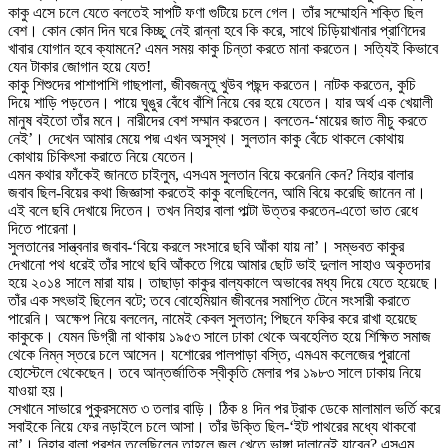
কাকু এসে চলে যেতে বলতেই সাপটি ফণা গুটিয়ে চলে গেল। তাঁর সম্মোহনি শক্তি ছিল
বেশ। কোন কোন দিন ঘরে কিচ্ছু নেই রান্না হবে কি করে, সাথে চিড়িয়াখানার প্রাণিদের
খাবার যোগান হবে ক্যামনে? এমন সময় কাকু চিন্তা করতে মানা করতেন। সত্যিই কিভাবে
যেন টাকার জোগান হয়ে যেত!
কাকু শিশুদের পাশাপাশি গাছপালা, জীবজন্তু খুউব পছন্দ করতেন। নাটক করতেন, কুচি
দিয়ে শাড়ি পড়তেন। পায়ে ঘুঙুর বেঁধে বাঁশি নিয়ে বের হয়ে যেতেন। যার অর্থ এক খেয়ালী
মানুষ বইতো তাঁর মনে। নারীদের বেশ সম্মান করতেন। বলতেন-‘মায়ের জাত নীচু করতে
নেই’। দেখেন আমার মেয়ে পদ্ম এখন অসুস্থ। সুলতান কাকু বেঁচে থাকলে কোথায়
কোথায় চিকিৎসা করাতে নিয়ে যেতেন।
এমন কথার ফাঁকেই জানতে চাইলুম, এসএম সুলতান বিয়ে করেননি কেন? নিহার বালার
জবাব ছিল-বিয়ের কথা জিজ্ঞাসা করতেই কাকু বলেছিলেন, আমি বিয়ে করেছি জানেন না।
এই বলে ছবি দেখায়ে দিতেন। তখন নিহার বালা পাল্টা উত্তর করতেন-এতো ভাত রেধে
দিতে পারেনা।
সুলতানের সান্ত্বনার জবাব-‘বিয়ে করলে সংসারে ছবি আঁকা যায় না’। সম্ভবত কাকুর
দেখানো পথ ধরেই তাঁর সাথে ছবি আঁকতে গিয়ে আমার ছোট ভাই দুলাল সাহাও অকৃতদার
হয়ে ২০১৪ সালে মারা যায়। তাছাড়া কাকুর বাল্যকালে অভাবের মধ্য দিয়ে যেতে হয়েছে।
তাঁর এক সৎভাই ছিলেন বটে; তবে বোহেমিয়ান জীবনের সমাপ্তি টেনে সংসারী করাতে
পারেনি। অক্ষেপ নিয়ে বললেন, নামেই কেবল সুলতান; পিছনে ফকির করে রাখা হয়েছে
কাকুকে। যেমন ডিগ্রী না থাকায় ১৯৫৩ সালে ঢাকা থেকে অবহেলিত হয়ে শিক্ষিত সমাজ
থেকে নিম্ন স্তরে চলে আসেন। যশোরের পালপাড়া বস্তি, এমএম কলেজের পুরানো
হোস্টেলে থেকেছেন। তবে আন্তর্জাতিক স্বীকৃতি মেলার পর ১৯৮৩ সালে ঢাকায় নিয়ে
যাওয়া হয়।
সেখানে সাভারে পুকুরসমেত ৩ তলার বাড়ি। ঠিক ৪ দিন পর ট্রাক ডেকে মালামাল ভর্তি করে
সবাইকে নিয়ে ফের নড়াইলে চলে আসা। তাঁর উক্তি ছিল-‘ইট পাথরের মধ্যে থাকবো
না’। নিহার বালা প্রশ্ন তুলেছিলেন,তাহলে জল খেতে ভাঙ্গা দালানেই যাবেন? এসএম