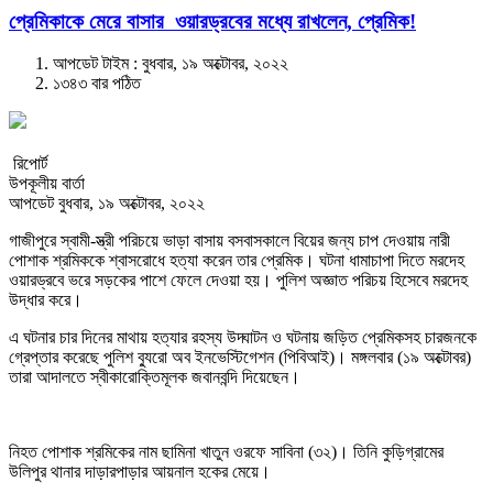
প্রেমিকাকে মেরে বাসার ওয়ারড্রবের মধ্যে রাখলেন, প্রেমিক!
আপডেট টাইম : বুধবার, ১৯ অক্টোবর, ২০২২
১৩৪৩ বার পঠিত
রিপোর্ট
উপকূলীয় বার্তা
আপডেট বুধবার, ১৯ অক্টোবর, ২০২২
গাজীপুরে স্বামী-স্ত্রী পরিচয়ে ভাড়া বাসায় বসবাসকালে বিয়ের জন্য চাপ দেওয়ায় নারী
পোশাক শ্রমিককে শ্বাসরোধে হত্যা করেন তার প্রেমিক। ঘটনা ধামাচাপা দিতে মরদেহ
ওয়ারড্রবে ভরে সড়কের পাশে ফেলে দেওয়া হয়। পুলিশ অজ্ঞাত পরিচয় হিসেবে মরদেহ
উদ্ধার করে।
এ ঘটনার চার দিনের মাথায় হত্যার রহস্য উদ্ঘাটন ও ঘটনায় জড়িত প্রেমিকসহ চারজনকে
গ্রেপ্তার করেছে পুলিশ ব্যুরো অব ইনভেস্টিগেশন (পিবিআই)। মঙ্গলবার (১৯ অক্টোবর)
তারা আদালতে স্বীকারোক্তিমূলক জবানবন্দি দিয়েছেন।
নিহত পোশাক শ্রমিকের নাম ছামিনা খাতুন ওরফে সাবিনা (৩২)। তিনি কুড়িগ্রামের
উলিপুর থানার দাড়ারপাড়ার আয়নাল হকের মেয়ে।