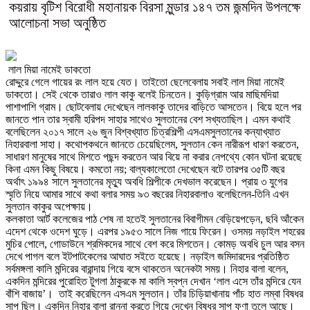
কয়রায় বৃটিশ বিরোধী মহানায়ক বিরসা মুন্ডার ১৪৭ তম জন্মদিন উপলক্ষে
আলোচনা সভা অনুষ্ঠিত
লাল মিয়া নামেই ডাকতো
রোদ্দুরে গেলে গায়ের রং লাল হয়ে যেত। তাইতো ছেলেবেলায় সবাই লাল মিয়া নামেই
ডাকতো। সেই থেকে তারাও লাল কাকু বলেই চিনতেন। কুড়িগ্রাম আর মাছিমদিয়া
পাশাপাশি গ্রাম। ছোটবেলায় দেখেছেন লালকাকু তাদের বাড়িতে আসতেন। বিয়ে হলে পর
জানতে পান তার স্বামী হরিপদ সাহার সাথেও সুলতানের বেশ সখ্যতাছিল। এমন কথাই
বলেছিলেন ২০১৭ সালে ২৬ জুন বিশ্বখ্যাত চিত্রশিল্পী এসএমসুলতানের কন্যাখ্যাত
নিহারবালা সাহা। কথোপকথনে জানতে চেয়েছিলেম, সুলতান কেন নারীরূপ ধারণ করতেন,
সাধারণ মানুষের সাথে মিশতে পছন্দ করতেন আর বিয়ে না করার নেপথ্যে কোন ঘটনা রয়েছে
কিনা এমন কিছু বিষয়ে। কমতো নয়; বাল্যকালেতো দেখেছেন বটে তারপর ৩৫টি বছর
অর্থাৎ ১৯৯৪ সালে সুলতানের মৃত্যু অবধি শিল্পীকে দেখভাল করেছেন। প্রায় ৩ যুগের
স্মৃতি নিয়ে আমার সাথে কথা বলার সময় ৯৩ বছরের নিহারবালাও বলেছিলেন-তিনি এখন
সুলতান কাকুর অপেক্ষায়।
কলকাতা আর্ট কলেজের পাঠ শেষ না হতেই সুলতানের বিবাগীমন বেড়িয়েপড়েন, ছবি আঁকেন
এদেশ থেকে ওদেশ ঘুড়ে। এরপর ১৯৫৩ সালে নিজ গায়ে ফিরেন। ওসময় নড়াইল শহরের
মুচির পোলে, গোডাউনে শ্রমিকদের সাথে বেশ করে মিশতেন। কোমড় অবধি চুল আর বসন
দেখে পাগল বলে ইটপাটকেলের আঘাত সইতে হয়েছে। নড়াইল জমিদারদের প্রতিষ্ঠিত
সর্বমঙ্গলা কালি মন্দিরের বারান্দায় গিয়ে বসে থাকতেন অনেকটা সময়। নিহার বালা বলেন,
একদিন মন্দিরের পুরোহিত টুগলা ঠাকুরকে মা কালি স্বপ্ন দেখান ‘লাল এসে তাঁর মন্দিরে যেন
বাঁশি বাজায়’। তাই করেছিলেন এসএম সুলতান। তাঁর চিড়িয়াখানায় পাঁচ হাত লম্বা বিষধর
সাপ ছিল। একদিন নিহার বালা রান্না করতে গিয়ে দেখেন বিষধর সাপ ফণা তুলে আছে।