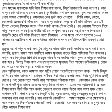
সুলতানের জবাব-‘ভাঙ্গা দালানেই কত শান্তি’।
শেখ মহম্মদ সুলতানের ছবি নিয়ে নিহার বালা বলেন, বিমূর্ত ধারার ছবি কথা বলে না। কাকু
বাস্তব ছবি আঁকতে ভালোবাসতেন। কৃষিনির্ভর দেশ বলে বলতেন-‘কৃষকের ফলানো ফসল
খেয়ে আমরা মোটাহচ্ছি। কৃষকদের কেন দুর্বল করে দেখাবো’। তিনি কৃষক, জেলে,
জেলেবউ এদের ছবি আঁকতেন। আর বাস্তবতাকে কেন্দ্র করেই ছবি আঁকতে হবে এই
চিন্তা থেকেই শিশুদের জন্য ‘শিশু স্বর্গ’ নামক নৌকা তৈরী। এই নৌকায় শিশুদের নিয়ে
কাকু সকাল থেকে বেড়িয়ে গাজীর হাট থেকে খুলনা হয়ে ফের সন্ধ্যা নাগাদ ফিরতেন।
প্রকৃতি দেখে ছবি আঁকা শিখানো হতো শিশুদের। এমন মানুষ এসএম সুলতান ১৯৯৪
সালের ১০ অক্টোবর যশোরের সম্মিলিত সামরিক হাসপাতালে চিকিৎসাধীন অবস্থায় মারা
যান।
মৃত্যুর আগে কাকু বলেছিলেন-হিন্দু মানুষের কাছে থাকি কেউ সমাধিতে আসবেনা। তবে
আপনি, দুলাল, বাসনা আর পদ্মমিলে আমার মৃতদেহ গাছের নীচে মাটিচাপা দিয়ে রাখবেন।
কর্তৃপক্ষের সিদ্ধান্ত শিল্পাচার্য জয়নুল আবেদিনের সমাধির পাশে সুলতান কাকুকে সমাহিত
করা হবে। কিন্তু নিহার বালা এসএম সুলতানের মৃতদেহ নিয়ে আসেন কুড়িগ্রামে। লোক
ডেকে এনে জানাযা পড়ায়ে সমাহিত করেন।
ফের স্মৃতিচারণ, রক্ত আমাশয় হলে মুচির পোলে পড়েছিলেন সুলতান কাকু। আমি কিছুটা
নাসিংয়ের কাজ জানতাম। মোল্লা সাইদুর মিয়া আমায় বলেছিলেন, নিহার তুমি গিয়ে একটু
দেখো। ওই থেকে মৃত্যু অবধি কাকু আমাদের পরিবারের সাথে। কোথায়ও কোন খাবার
দিলে পকেট পুরে আমার মেয়েদের জন্য নিয়ে আসতেন। এমন কত স্মৃতিকথা। এ সময়
নিহার বালার শীর্ণ শরীর আর নব্বই পেড়ুনো বয়সের ভাড়ে ফিকে হয়ে আসা ধূসর চোখে
অপলক দৃষ্টি। গলা ধরে আসায় কিছুটা ভাড়ি স্বরে বলেন, কাকু দেবতুল্য মানুষ। কখনো
অসম্মান করে কথা বলেননি। রাগ করেননি কোনদিনও। অমন মানুষের দেখা মেলাভাড়।
কথোপকথনের ঠিক পাঁচবছর পর এই লেখা। জেনেছি ৯৮ বছর বয়স নিয়ে অসুস্থ হয়ে
বেঁচে আছেন নিহার বালা।