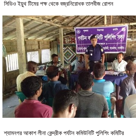
সিডিও ইয়ুথ টিমের পক্ষ থেকে বজ্রনিরোধক তালবীজ রোপন
শ্যামনগর আকাশ লীনা কেন্দ্রীক পর্যটন কমিউনিটি পুলিশিং কমিটির