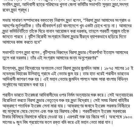
সনজিৎ মুন্ডা, আদিবাসী ছাত্র পরিষদের খুলনা জেলা কমিটির সভাপতি সুব্রত মুন্ডা,সদস্য
রবেন মুন্ডা প্রমূখ।
সভায় সাধারণ সম্পাদকের বক্তব্যে নিরাপদ মুন্ডা বলেন, “বিরসা মুন্ডা আমাদের সংগ্রাম ও
আদর্শের মূর্তপ্রতীক। তাঁর জীবনাদর্শ চর্চা বাংলাদেশে খুব একটা চোখে পড়ে না। আমাদের
মুন্ডা কমিউনিটিতে তাঁকে ঘিরে নানান আয়োজন করা দরকার, তাহলে পরবর্তী প্রজন্ম তাঁকে
জানতে পারবে । বৃটিশ বিরোধী সংগ্রামে বিরসা মুন্ডার বীরত্ব ব্যাপকভাবে ছড়িয়ে দিতে
আমাদের কাজ করতে হবে”
সভাপতি তপন মুন্ডা বলেন , বৃটিশদের বিরুদ্ধে বিরসা মুন্ডার গৌরবগাঁথা ইতহাস আমাদের
তুলে ধরা দরকার। তাঁর এই সংগ্রাম আমাদের জন্য অনুপ্রেরণার”
উল্লেখ্য, মুন্ডা বিদ্রোহের অন্যতম নেতা বিরসা মুন্ডার জন্মদিন আজ। ১৮৭৫ সালের ১৫ ই
নভেম্বর বিহারের উলিহাতু গ্রামে এই নেতার জন্ম হয়। তার হাত ধরেই পরাধীন ভারতের
আদিবাসী জাগরণ শুরু হয়। এই মহান নেতার জন্মদিন পালনে আজ সারা বাংলায় বিভিন্ন
অনুষ্ঠানের আয়োজন করা হয়।
পরাধীন ভারতে ইংরেজরা আদিবাসীদের ওপর নির্মম অত্যাচার শুরু করে। সেই অত্যাচারের
বিরোধিতা করতে বিরসা মুন্ডার নেতৃত্বে শুরু হয় মুন্ডা বিদ্রোহ। সেই সময় বিরসা বাহিনীর
আক্রমণে শতাধিক ইংরেজ সেনা মারা যায়। আক্রমণের জবাবে ইংরেজ সরকার নির্বিচারে
বহু মানুষকে মেরে ফেলেন এবং শুরু হয় বিরসার খোঁজ। পরবর্তীকালে ইংরেজ সরকারের
টাকার বিনিময়ে বিরসাকে ধরিয়ে দেওয়া হয়। এরপরই শুরু হয় বিচার পর্ব। অবশেষে ১৯০০
সালের ৯ জুন বিষ প্রয়োগের ফলে রক্ত বমি করে এই মহান নেতা মারা যান।