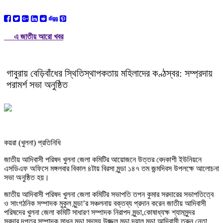
এ জাতীয় আরো খবর
গাবুরায় বেড়িবাঁধের স্থিতিস্থাপকতায় মহিলাদের কণ্ঠস্বর: সম্প্রদায়
পরামর্শ সভা অনুষ্ঠিত
কয়রা (খুলনা) প্রতিনিধি
জাতীয় আদিবাসী পরিষদ খুলনা জেলা কমিটির আয়োজনে উত্তর বেদকাশী ইউনিয়নে
এসডিএফ অফিসে মঙ্গলবার বিকাল ৪টায় বিরসা মুন্ডা ১৪৭ তম জন্মদিবস উপলক্ষে আলোচনা
সভা অনুষ্ঠিত হয়।
জাতীয় আদিবাসী পরিষদ খুলনা জেলা কমিটির সভাপতি তপন কুমার সরদারের সভাপতিত্বে
ও সাংগঠনিক সম্পাদক মুকুল মুন্ডা’র সঞ্চলনায় বক্তব্য প্রদান করেন জাতীয় আদিবাসী
পরিষদের খুলনা জেলা কমিটি সাধারণ সম্পাদক নিরাপদ মুন্ডা,কোষাধ্যক্ষ শ্যামসুন্দর
সরদার,দপ্তর সম্পাদক সাধন মুন্ডা,সদস্য উজ্জল মুন্ডা,দয়াল মুন্ডা,আদিবাসী তরুন নেতা