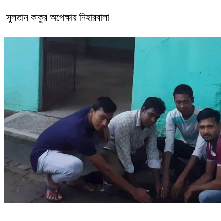
সুলতান কাকুর অপেক্ষায় নিহারবালা