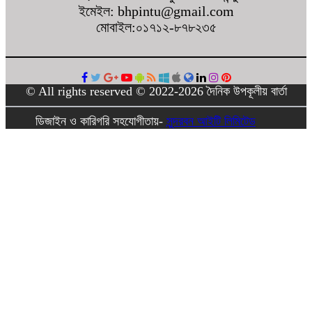
ইমেইল: bhpintu@gmail.com
মোবাইল:০১৭১২-৮৭৮২৩৫
© All rights reserved © 2022-2026 দৈনিক উপকূলীয় বার্তা
ডিজাইন ও কারিগরি সহযোগীতায়-
সুন্দরবন আইটি লিমিটেড