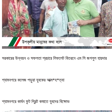
সরকারের উন্নয়ন ও সফলতা প্রচারে লিফলেট বিতরনে এম পি জগলুল হায়দার
শ্যামনগরে কলেজ পড়ুয়া যুবকের আত্ম*হ*ত্যা
শ্যামনগরে কার্বন ফুট প্রিন্ট কমাতে যুবদের বিক্ষোভ