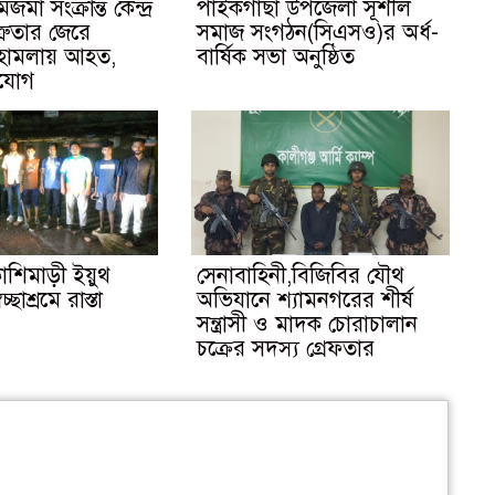
মা সংক্রান্ত কেন্দ্র
পাইকগাছা উপজেলা সূশীল
ত্রুতার জেরে
সমাজ সংগঠন(সিএসও)র অর্ধ-
র হামলায় আহত,
বার্ষিক সভা অনুষ্ঠিত
িযোগ
াশিমাড়ী ইয়ুথ
সেনাবাহিনী,বিজিবির যৌথ
্ছাশ্রমে রাস্তা
অভিযানে শ্যামনগরের শীর্ষ
সন্ত্রাসী ও মাদক চোরাচালান
চক্রের সদস্য গ্রেফতার