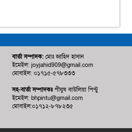
বার্তা সম্পাদক:
মোঃ জাহিদ হাসান
ইমেইল: joyjahid909@gmail.com
মোবাইল: ০১৭১৫-৫৭৮৩৩৩
সহ-বার্তা সম্পাদকঃ
পীযুষ বাউলিয়া পিন্টু
ইমেইল: bhpintu@gmail.com
মোবাইল:০১৭১২-৮৭৮২৩৫