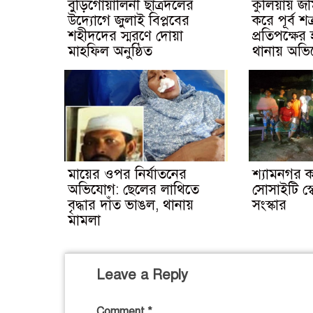
বুড়িগোয়ালিনী ছাত্রদলের
কুলিয়ায় জমিজ
উদ্যোগে জুলাই বিপ্লবের
করে পূর্ব শ
শহীদদের স্মরণে দোয়া
প্রতিপক্ষে
মাহফিল অনুষ্ঠিত
থানায় অভ
মায়ের ওপর নির্যাতনের
শ্যামনগর ক
অভিযোগ: ছেলের লাথিতে
সোসাইটি স্বেচ
বৃদ্ধার দাঁত ভাঙল, থানায়
সংস্কার
মামলা
Leave a Reply
Comment
*