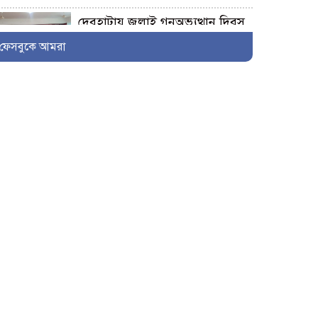
দেবহাটায় জুলাই গনঅভ্যুত্থান দিবস
উপলক্ষে আলোচনা সভা
ফেসবুকে আমরা
জুলাই গণঅভ্যুত্থানের দ্বিতীয় বর্ষপূর্তি
উপলক্ষে শ্যামনগরে জামায়াতের
গণমিছিল ও বিক্ষোভ সমাবেশ
কালিগঞ্জের ভ্রাম্যমাণ আদালতের
অভিযান: ৫টি প্রতিষ্ঠানে জরিমানা
কালিগঞ্জে চেয়ারম্যান পদপ্রার্থী শেখ
আলমগীর হোসেনের নিজস্ব অর্থায়নে
খালের ওপর বাঁশের সাঁকো নির্মাণ
কালিগঞ্জে দুর্নীতি প্রতিরোধ বিষয়ক
বিতর্ক প্রতিযোগিতায় চ্যাম্পিয়ন
নলতা মাধ্যমিক বিদ্যালয়
মোংলার জয়মনির ঘোলে