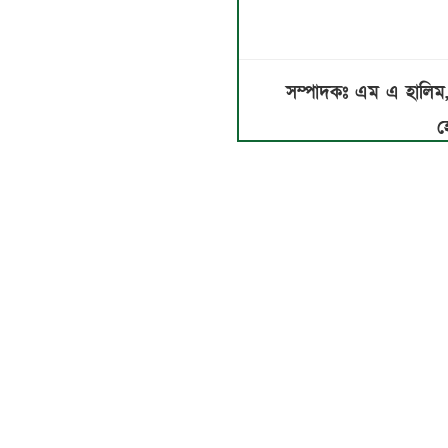
সম্পাদকঃ এম এ হালি
হ