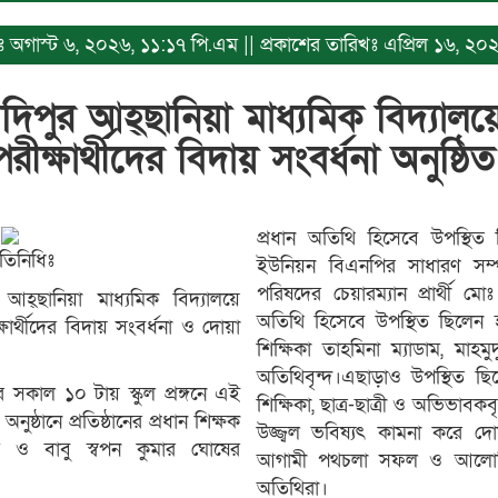
িখঃ অগাস্ট ৬, ২০২৬, ১১:১৭ পি.এম || প্রকাশের তারিখঃ এপ্রিল ১৬, ২
দিপুর আহ্ছানিয়া মাধ্যমিক বিদ্যা
পরীক্ষার্থীদের বিদায় সংবর্ধনা অনুষ্ঠি
প্রধান অতিথি হিসেবে উপস্থিত
রতিনিধিঃ
ইউনিয়ন বিএনপির সাধারণ সম
পরিষদের চেয়ারম্যান প্রার্থী 
হ্ছানিয়া মাধ্যমিক বিদ্যালয়ে
অতিথি হিসেবে উপস্থিত ছিলেন হাদ
্থীদের বিদায় সংবর্ধনা ও দোয়া
শিক্ষিকা তাহমিনা ম্যাডাম, মাহমুদ
অতিথিবৃন্দ।এছাড়াও উপস্থিত ছি
 সকাল ১০ টায় স্কুল প্রঙ্গনে এই
শিক্ষিকা, ছাত্র-ছাত্রী ও অভিভাবকবৃন্
ুষ্ঠানে প্রতিষ্ঠানের প্রধান শিক্ষক
উজ্জ্বল ভবিষ্যৎ কামনা করে দ
বে ও বাবু স্বপন কুমার ঘোষের
আগামী পথচলা সফল ও আলো
অতিথিরা।