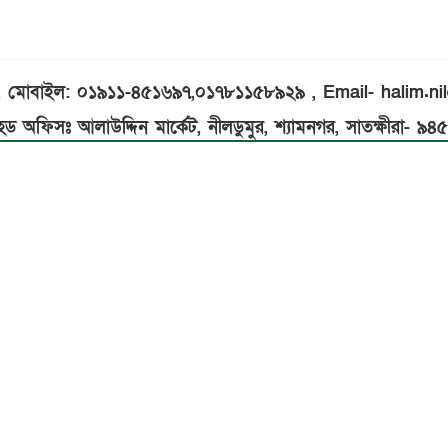
ম, মোবাইল: ০১৯১১-৪৫১৬৯৭,০১৭৮১১৫৮৯২৯ , Email- halim.
েড অফিসঃ আলাউদ্দিন মার্কেট, নীলডুমুর, শ্যামনগর, সাতক্ষীরা- ৯৪