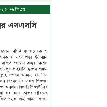
০২৬, ৬:৫৩ পি.এম
লয়ের এসএসসি
ত
 ছিলেন বিশিষ্ট সমাজসেবক ও
্পাদক ও নওয়াপাড়া ইউনিয়ন
মোঃ রাজিব হোসেন রাজু। বিশেষ
িপুর প্রাইমারি স্কুলের প্রধান
ুল্লাহ শুভসহ অন্যান্য সম্মানিত
লেন বিদ্যালয়ের সকল শিক্ষক-
দ।অনুষ্ঠানে বিদায়ী শিক্ষার্থীদের
োয়া করা হয়। তাদের জীবনের
কিত হোক—এই কামনা করেন