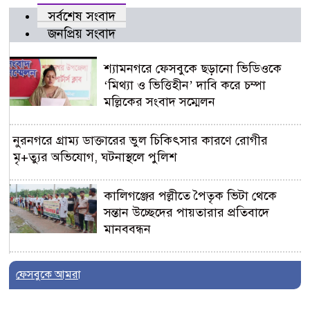
সর্বশেষ সংবাদ
জনপ্রিয় সংবাদ
শ্যামনগরে ফেসবুকে ছড়ানো ভিডিওকে
‘মিথ্যা ও ভিত্তিহীন’ দাবি করে চম্পা
মল্লিকের সংবাদ সম্মেলন
নুরনগরে গ্রাম্য ডাক্তারের ভুল চিকিৎসার কারণে রোগীর
মৃ+ত্যুর অভিযোগ, ঘটনাস্থলে পুলিশ
কালিগঞ্জের পল্লীতে পৈতৃক ভিটা থেকে
সন্তান উচ্ছেদের পায়তারার প্রতিবাদে
মানববন্ধন
ভোট আসে জনপ্রতিনিধি হয়, কিন্তু মহেশ্বরপুরের কোন উন্নয়ন
ফেসবুকে আমরা
হয়না