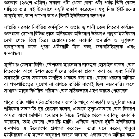
শুক্রবার (২৪শে এপ্রিল) সকাল ৭টা থেকে বেলা ৩টা পর্যন্ত তিনি রোদে
দাড়িয়ে তার এই উদ্যোগে সন্তুষ্টি প্রকাশ করেছেন। শুধু নিজ ইউনিয়নের
মানুষই নয়, আশ পাশের আরও তিনটি ইউনিয়নের জনগণও।
সম্প্রতি সরকার নির্ধারিত কর্মসূচির আওতায় জ্বালানী তেল বিতরণ কার্যক্রম
শুরু হলে দেশের বিভিন্ন স্থানে অনিয়মের অভিযোগ উঠলেও গাবুরা ইউনিয়নে
দেখা গেছে ভিন্ন চিত্র। চেয়ারম্যানের সরাসরি তদারকি ও সুশৃঙ্খল
ব্যবস্থাপনার ফলে পুরো প্রক্রিয়াটি ছিল স্বচ্ছ, জবাবদিহিমূলক এবং
জনবান্ধব।
মুন্সীগঞ্জ ডেলমা ফিলিং স্টেশনের ম্যানেজার নাজমুল হোসাইন বলেন, তেল
বিতরণের আগে উপকারভোগীদের তালিকা প্রকাশ করা হয় এবং নির্দিষ্ট
সময়সূচি মেনে সকলকে উপস্থিত থাকতে বলা হয়। কোনো ধরনের অনিয়ম
বা পক্ষপাতিত্বের সুযোগ না রাখতে প্রতিটি ধাপেই ছিল নজরদারি। ফলে
সাধারণ মানুষ নির্ধারিত পরিমাণ তেল সঠিকভাবে গ্রহণ করতে পেরেছেন।
গাবুরা হরিষ খালি মটর শ্রমিকের সভাপতি আয়ুব আনছারী ও ডুমুরিয়া মটর
শ্রমিকের সভাপতি নূর হোসেন বলেন, এভাবে সুশৃঙ্খলভাবে তেল বিতরণ
আমরা আগে দেখিনি। চেয়ারম্যান নিজে উপস্থিত থেকে সব কিছু তদারকি
করেছেন, তাই কোনো ভোগান্তি হয়নি। এদিকে পাশের দুইটি ইউনিয়নের
জনগণও এ উদ্যোগের প্রশংসা করেছেন। তারা মনে করেন, গাবুরা
ইউনিয়নের এই মডেল অনুসরণ করলে অন্যান্য এলাকাতেও অনিয়ম কমে