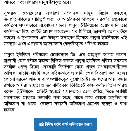
আসবে এবং সাধারণ মানুষ উপকৃত হবে।
সুন্দরবন প্রেসক্লাবের সাধারণ সম্পাদক মাছুম বিল্লাহ বলছেন,
জনপ্রতিনিধিদের দায়িত্বশীলতা ও আন্তরিকতা থাকলে সরকারি যেকোনো
কার্যক্রম সফলভাবে বাস্তবায়ন সম্ভব। গাবুরা ইউনিয়নের চেয়ারম্যান তার
কর্মদক্ষতা দিয়ে সেটিই প্রমাণ করেছেন। সব মিলিয়ে, জ্বালানী তেল বন্টনে
স্বচ্ছতা ও সুশাসনের এক উজ্জ্বল উদাহরণ হিসেবে গাবুরা ইউনিয়নের এই
উদ্যোগ এখন এলাকায় আলোচনার কেন্দ্রবিন্দুতে পরিণত হয়েছে।
গাবুরা ইউনিয়ন পরিষদের চেয়ারম্যান জি, এম মাছুদুল আলম বলেন,
জ্বালানী তেল বণ্টনে স্বচ্ছতা নিশ্চিত করতে গাবুরা ইউনিয়ন পরিষদ সবসময়
সর্বোচ্চ গুরুত্ব দিচ্ছে। সরকারি নির্দেশনা মেনে প্রকৃত উপকারভোগীদের
তালিকা যাচাই-বাছাই করে সঠিকভাবে জ্বালানী তেল বিতরণ করা হচ্ছে।
কোনো ধরনের অনিয়ম বা পক্ষপাতিত্বের সুযোগ নেই। জনগণের আস্থা বজায়
রাখতে আমরা স্বচ্ছতা ও জবাবদিহিতার ভিত্তিতেই কাজ করছি। তিনি আরও
বলেন, ইউনিয়নের প্রতিটি ওয়ার্ডে সমানভাবে তেল পৌঁছে দিতে সংশ্লিষ্ট
সদস্যদের মাধ্যমে তদারকি করা হচ্ছে। যাতে করে কোনো অসুবিধা বা
অভিযোগ না থাকে, সেজন্য সরাসরি অভিযোগ গ্রহণের ব্যবস্থা ও রাখা
হয়েছে।
📸 নিউজ ফটো কার্ড ডাউনলোড করুন