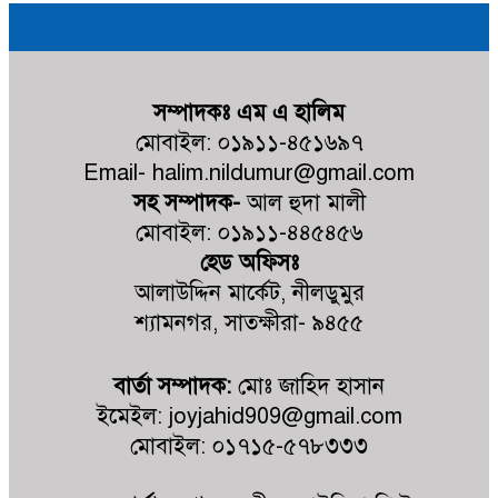
কালিগঞ্জ কুশুলিয়া উচ্চ মাধ্যমিক
বিদ্যালয়ের কমিটির অভিষেক অনুষ্ঠিত
কালিগঞ্জে ট্রাকচাপায় শিশুর মর্মান্তিক মৃত্যু,
সম্পাদকঃ এম এ হালিম
ট্রাক জব্দ, চালক আটক
মোবাইল: ০১৯১১-৪৫১৬৯৭
Email- halim.nildumur@gmail.com
জুলাই গণহত্যায় জড়িত প্রত্যেক ব্যক্তিকে
সহ সম্পাদক-
আল হুদা মালী
আইনের আওতায় এনে দ্রুত, নিরপেক্ষ ও
মোবাইল: ০১৯১১-৪৪৫৪৫৬
স্বচ্ছ বিচার নিশ্চিত করতে হবে- মাহবুবুল
হেড অফিসঃ
আলম
আলাউদ্দিন মার্কেট, নীলডুমুর
শ্যামনগর, সাতক্ষীরা- ৯৪৫৫
দেবহাটায় বিএনপির আয়োজনে জুলাই
গনঅভ্যুত্থান উপলক্ষে র‍্যালি ও আলোচনা
বার্তা সম্পাদক:
মোঃ জাহিদ হাসান
সভা অনুষ্ঠিত
ইমেইল: joyjahid909@gmail.com
মোবাইল: ০১৭১৫-৫৭৮৩৩৩
দেবহাটায় জুলাই গনঅভ্যুত্থান দিবস
উপলক্ষে আলোচনা সভা