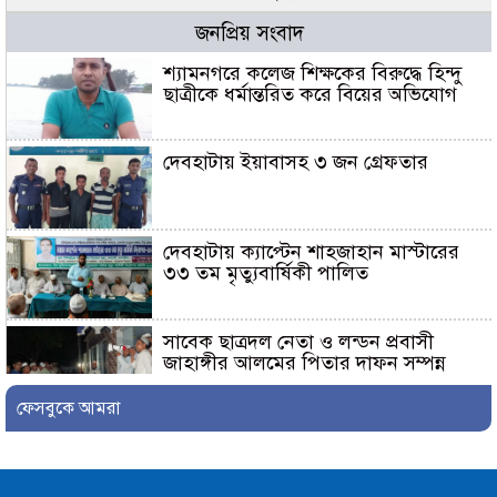
জনপ্রিয় সংবাদ
শ্যামনগরে কলেজ শিক্ষকের বিরুদ্ধে হিন্দু
ছাত্রীকে ধর্মান্তরিত করে বিয়ের অভিযোগ
দেবহাটায় ইয়াবাসহ ৩ জন গ্রেফতার
দেবহাটায় ক্যাপ্টেন শাহজাহান মাস্টারের
৩৩ তম মৃত্যুবার্ষিকী পালিত
সাবেক ছাত্রদল নেতা ও লন্ডন প্রবাসী
জাহাঙ্গীর আলমের পিতার দাফন সম্পন্ন
ফেসবুকে আমরা
শ্যামনগরে ফেসবুকে ছড়ানো ভিডিওকে
‘মিথ্যা ও ভিত্তিহীন’ দাবি করে চম্পা
মল্লিকের সংবাদ সম্মেলন