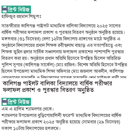
হাফিজুর রহমান শিমুলঃ
সাতক্ষীরার কালিগঞ্জ পাইলট মাধ্যমিক বালিকা বিদ্যালয়ে ২০২৫ সালের
বার্ষিক পরীক্ষার ফলাফল প্রকাশ ও পুরস্কার বিতরণ অনুষ্ঠান অনুষ্ঠিত হয়েছে।
মঙ্গলবার (৩১ ডিসেম্বর) বেলা ১২টায় বিদ্যালয় প্রাঙ্গণের মাঠে অনুষ্ঠিত এ
অনুষ্ঠানে বিদ্যালয়ের প্রধান শিক্ষক রবীন্দ্রনাথ বাছাড় এর সভাপতিত্বে এবং
শিক্ষক তুহিন হুদার সার্বিক সঞ্চালনায় ফলাফল প্রকাশের পাশাপাশি পুরস্কার
বিতরণ করা হয়। অনুষ্ঠানে প্রধান অতিথি হিসেবে উপস্থিত ছিলেন অতিরিক্ত
পুলিশ সুপার (কালিগঞ্জ সার্কেল) মোঃ রাজিব। বিশেষ অতিথি হিসেবে উপস্থিত
ছিলেন উপজেলা মাধ্যমিক শিক্ষা অফিসার মোঃ জয়নাল আবদীন, কালিগঞ্জ
প্রেসক্লাবের সভাপতি ও বিদ্যালয়ের সাবেক সভাপতি শেখ সাইফুল বারী সফু,
কালিগঞ্জ পাইলট বালিকা বিদ্যালয়ে বার্ষিক পরীক্ষার
কালিগঞ্জ প্রেসক্লাবের যুগ্ম সাধারণ সম্পাদক ও জাতীয় সাংবাদিক সংস্থার
ফলাফল প্রকাশ ও পুরস্কার বিতরণ অনুৃষ্ঠিত
সভাপতি এম হাফিজুর রহমান শিমুল। এছাড়া উপস্থিত ছিলেন বিদ্যালয়ের
সহকারী প্রধান শিক্ষক আবুল বাসার, সহকারী শিক্ষক বাসুদেব মন্ডল, সহকারী
শিক্ষিকা কনিকা সরকার, সদর এম খাতুন সরকারি প্রাথমিক বিদ্যালয়ের প্রধান
এম এ হালিম শ্যামনগর থেকে।
শিক্ষিকা গঙ্গা রানী সরকার, বিশিষ্ট ক্রীড়া ধারাভাষ্যকার এম আর মোস্তাক,
শ্যামনগর উপজেলার বুড়িগোয়ালিনী ফরেস্ট মাধ্যমিক বিদ্যালয়ের বার্ষিক
মোছাঃ কুলসুম খাতুনসহ অন্যান্য শিক্ষক-শিক্ষিকা ও আমন্ত্রিত অতিথিবৃন্দ।
পরীক্ষার ফলাফল প্রকাশ ২০২৫ অনুষ্ঠিত হয়েছে সোমবার (২৯ ডিসেম্বর)
অনুষ্ঠানে বার্ষিক পরীক্ষায় শ্রেষ্ঠ ফলাফল অর্জনকারী শিক্ষার্থীদের হাতে বিভিন্ন
সকাল ১০টায় বিদ্যালয়ের হলরুমে।
ধরনের পুরস্কার তুলে দেওয়া হয়। এ সময় বিদ্যালয়ের শিক্ষক ও শিক্ষিকাবৃন্দ