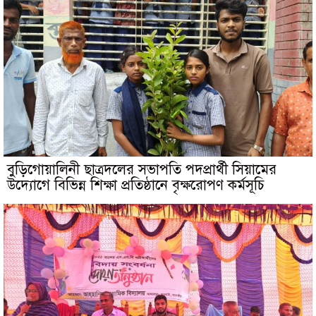
বুড়িগোয়ালিনী ছাত্রদলের সভাপতি পদপ্রার্থী সিয়ামের
উদ্যোগে বিভিন্ন শিক্ষা প্রতিষ্ঠানে বৃক্ষরোপণ কর্মসূচি