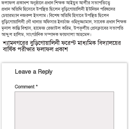
ফলাফল প্রকাধশ অনুষ্ঠানে প্রধান শিক্ষক আইয়ুব আলীর সভাপতিত্বে
শিক্ষার্থীদের কৃতিত্বের জন্য প্রশংসা করেন এবং তাদের উজ্জ্বল ভবিষ্যৎ কামনা
প্রধান অতিথি হিসেবে উপস্থিত ছিলেন বুড়িগোয়ালিনী ইউনিয়ন পরিষদের
করেন। বিদ্যালয় কর্তৃপক্ষ আশাবাদ ব্যক্ত করেন, শিক্ষার্থীরা আগামী
চেয়ারম্যান নজরুল ইসলাম। বিশেষ অতিথি হিসাবে উপস্থিত ছিলেন
দিনগুলোতেও সাফল্যের ধারাবাহিকতা বজায় রেখে শিক্ষাজীবনে এগিয়ে যাবে।
বুড়িগোয়ালিনী নৌ থানার অফিসার ইনর্চাজ ওহিদুজ্জামান, সাবেক প্রধান শিক্ষক
মৃনাল কান্তি বিশ্বাস, হাফেজ রেজাউল করিম, উপকূলীয় প্রেসক্লাবের সভাপতি
আব্দুল হালিম, সাংগঠনিক সম্পাদক ফায়সালা আহমেদ।
অনুষ্ঠানে উপস্থিত অতিথিগণ শিক্ষার্থীদের উদ্দেশ্যে বলেন, নিয়মিত পড়াশোনা ও
শ্যামনগরের বুড়িগোয়ালিনী ফরেস্ট মাধ্যমিক বিদ্যালয়ের
নৈতিক শিক্ষার মাধ্যমে নিজেদের যোগ্য নাগরিক হিসেবে গড়ে তুলতে হবে
বার্ষিক পরীক্ষার ফলাফল প্রকাশ
এবং শিক্ষার্থীদের এই সাফল্য ধরে রাখার আহ্বান জানান।
অনুষ্ঠানে বিদ্যালয়ের শিক্ষক-শিক্ষিকা, অভিভাবক ও শিক্ষার্থীরা উপস্থিত ছিলেন।
ফলাফল ঘোষণার পর কৃতী শিক্ষার্থীদের মাঝে শুভেচ্ছা জানানো হয়।
Leave a Reply
শেষে বিদ্যালয়ের সার্বিক উন্নয়ন ও শিক্ষার মানোন্নয়নে সকলের সহযোগিতা
কামনা করে অনুষ্ঠানটির সমাপ্তি ঘোষণা করা হয়।
Comment
*