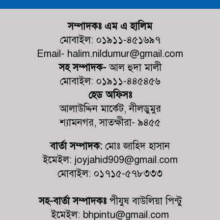
নুরনগরে গ্রাম্য ডাক্তারের ভুল চিকিৎসার
কারণে রোগীর মৃ+ত্যুর অভিযোগ,
সম্পাদকঃ এম এ হালিম
ঘটনাস্থলে পুলিশ
মোবাইল: ০১৯১১-৪৫১৬৯৭
Email- halim.nildumur@gmail.com
কালিগঞ্জের পল্লীতে পৈতৃক ভিটা থেকে
সহ সম্পাদক-
আল হুদা মালী
সন্তান উচ্ছেদের পায়তারার প্রতিবাদে
মানববন্ধন
মোবাইল: ০১৯১১-৪৪৫৪৫৬
হেড অফিসঃ
ভোট আসে জনপ্রতিনিধি হয়, কিন্তু
আলাউদ্দিন মার্কেট, নীলডুমুর
মহেশ্বরপুরের কোন উন্নয়ন হয়না
শ্যামনগর, সাতক্ষীরা- ৯৪৫৫
কালিগঞ্জ কুশুলিয়া উচ্চ মাধ্যমিক
বার্তা সম্পাদক:
মোঃ জাহিদ হাসান
বিদ্যালয়ের কমিটির অভিষেক অনুষ্ঠিত
ইমেইল: joyjahid909@gmail.com
মোবাইল: ০১৭১৫-৫৭৮৩৩৩
কালিগঞ্জে ট্রাকচাপায় শিশুর মর্মান্তিক মৃত্যু,
ট্রাক জব্দ, চালক আটক
সহ-বার্তা সম্পাদকঃ
পীযুষ বাউলিয়া পিন্টু
ইমেইল: bhpintu@gmail.com