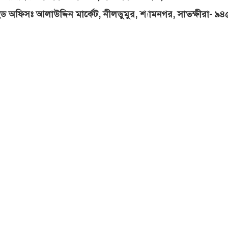
ড অফিসঃ আলাউদ্দিন মার্কেট, নীলডুমুর, শ্যামনগর, সাতক্ষীরা- ৯