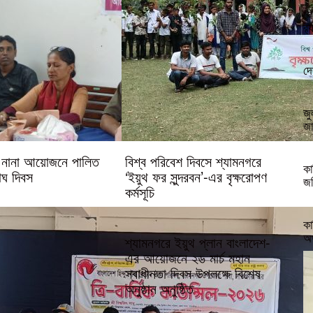
দে
র‍
দে
জু
জা
তে নানা আয়োজনে পালিত
বিশ্ব পরিবেশ দিবসে শ্যামনগরে
কা
াঘ দিবস
‘ইয়ুথ ফর সুন্দরবন’-এর বৃক্ষরোপণ
জর
কর্মসূচি
কা
অর
শ্যামনগরে ইয়ুথ প্লান বাংলাদেশ-
এর আয়োজনে ২৬ মার্চ মহান
স্বাধীনতা দিবস উপলক্ষে বিশেষ
অনুষ্ঠান অনুষ্ঠিত