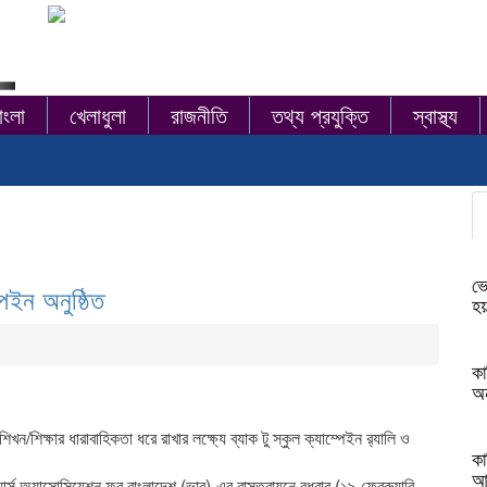
াংলা
খেলাধুলা
রাজনীতি
তথ্য প্রযুক্তি
স্বাস্থ্য
ভো
পেইন অনুষ্ঠিত
হয়
কা
অন
ন/শিক্ষার ধারাবাহিকতা ধরে রাখার লক্ষ্যে ব্যাক টু স্কুল ক্যাম্পেইন র‌্যালি ও
কা
আ
ার্স অ্যাসোসিয়েশন ফর বাংলাদেশ (ভাব)-এর বাস্তবায়নে বুধবার (১৯ ফেব্রুয়ারি