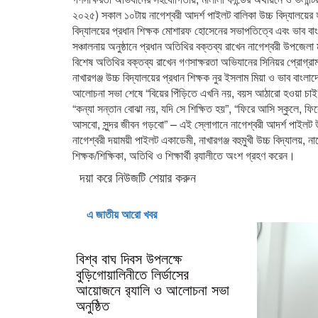
২০২৫) সকাল ১০টায় নাগেশ্বরী আদর্শ পাইলট বালিকা উচ্চ বিদ্যালয়ের হ
বিদ্যালয়ের প্রধান শিক্ষক মোশারফ হোসেনের সভাপতিত্বে এবং ভাব বাং
সঞ্চালনায় অনুষ্ঠানে প্রধান অতিথির বক্তব্য রাখেন নাগেশ্বরী উপজেল
বিশেষ অতিথির বক্তব্য রাখেন গণসাক্ষরতা অভিযানের সিনিয়র প্রোগ্র
নাখারগঞ্জ উচ্চ বিদ্যালয়ের প্রধান শিক্ষক নুর ইসলাম মিয়া ও ভাব বাংলা
আলোচনা সভা শেষে “বিয়ের পিঁড়িতে এখনি নয়, বয়স আঠারো হওয়া চাই”, “
“কন্যা সন্তান বোঝা নয়, যদি সে শিক্ষিত হয়”, “ফিরে আসি স্কুলে, ফির
আসবো, সুন্দর জীবন গড়বো” – এই স্লোগানে নাগেশ্বরী আদর্শ পাইলট উচ
নাগেশ্বরী দয়াময়ী পাইলট একাডেমী, নাখারগঞ্জ বহুমুখী উচ্চ বিদ্যালয়, না
শিক্ষক/শিক্ষিকা, অতিথি ও শিক্ষার্থী র‌্যালীতে অংশ গ্রহণ করেন।
দয়া করে নিউজটি শেয়ার করুন
এ জাতীয় আরো খবর
বিশ্ব বাঘ দিবস উপলক্ষে
বুড়িগোয়ালিনীতে লির্ডাসের
আয়োজনে র‍্যালি ও আলোচনা সভা
অনুষ্ঠিত