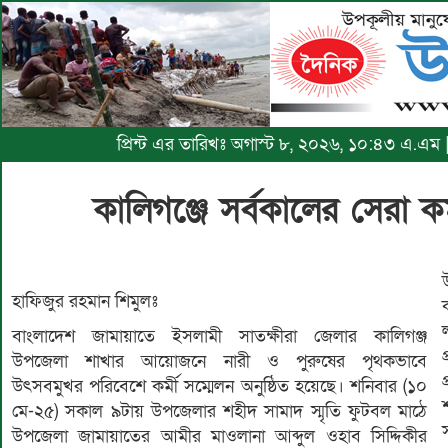
প্রিন্ট এর তারিখঃ অগাস্ট ৮, ২০২৬, ১০:৪৩ এ.এম 
কালিগঞ্জে সর্বকালের সেরা কর
হাফিজুর রহমান শিমুলঃ
বাংলাদেশ জামায়াতে ইসলামী সাতক্ষীরা জেলার কালিগঞ্জ
উপজেলা শাখার আয়োজনে নারী ও পুরুষের পৃথকভাবে
উৎসবমুখর পরিবেশে কর্মী সম্মেলন অনুষ্ঠিত হয়েছে। শনিবার (১০
মে-২৫) সকাল ৯টায় উপজেলার শহীদ সামাদ স্মৃতি ফুটবল মাঠে
উপজেলা জামায়াতের আমীর মাওলানা আব্দুল ওহাব সিদ্দিকীর