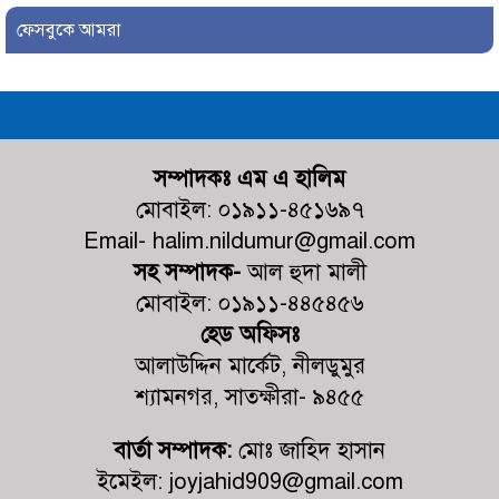
ফেসবুকে আমরা
দেবহাটায় বিএনপির আয়োজনে জুলাই
গনঅভ্যুত্থান উপলক্ষে র‍্যালি ও আলোচনা
সভা অনুষ্ঠিত
দেবহাটায় জুলাই গনঅভ্যুত্থান দিবস
উপলক্ষে আলোচনা সভা
সম্পাদকঃ এম এ হালিম
মোবাইল: ০১৯১১-৪৫১৬৯৭
জুলাই গণঅভ্যুত্থানের দ্বিতীয় বর্ষপূর্তি উপলক্ষে শ্যামনগরে
Email- halim.nildumur@gmail.com
জামায়াতের গণমিছিল ও বিক্ষোভ সমাবেশ
সহ সম্পাদক-
আল হুদা মালী
মোবাইল: ০১৯১১-৪৪৫৪৫৬
কালিগঞ্জের ভ্রাম্যমাণ আদালতের অভিযান:
হেড অফিসঃ
৫টি প্রতিষ্ঠানে জরিমানা
আলাউদ্দিন মার্কেট, নীলডুমুর
শ্যামনগর, সাতক্ষীরা- ৯৪৫৫
কালিগঞ্জে চেয়ারম্যান পদপ্রার্থী শেখ
আলমগীর হোসেনের নিজস্ব অর্থায়নে খালের
বার্তা সম্পাদক:
মোঃ জাহিদ হাসান
ওপর বাঁশের সাঁকো নির্মাণ
ইমেইল: joyjahid909@gmail.com