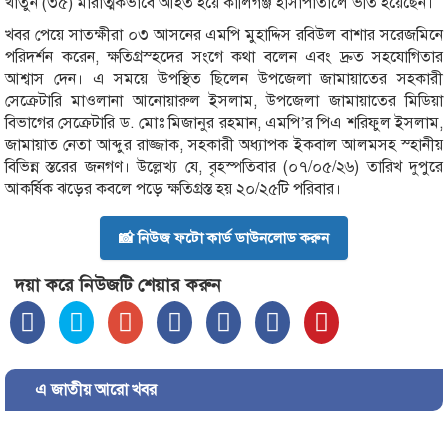
খাতুন (৩৫) মারাত্মকভাবে আহত হয়ে কালিগঞ্জ হাসাপাতালে ভর্তি হয়েছেন।
খবর পেয়ে সাতক্ষীরা ০৩ আসনের এমপি মুহাদ্দিস রবিউল বাশার সরেজমিনে
পরিদর্শন করেন, ক্ষতিগ্রস্হদের সংগে কথা বলেন এবং দ্রুত সহযোগিতার
আশ্বাস দেন। এ সময়ে উপস্থিত ছিলেন উপজেলা জামায়াতের সহকারী
সেক্রেটারি মাওলানা আনোয়ারুল ইসলাম, উপজেলা জামায়াতের মিডিয়া
বিভাগের সেক্রেটারি ড. মোঃ মিজানুর রহমান, এমপি’র পিএ শরিফুল ইসলাম,
জামায়াত নেতা আব্দুর রাজ্জাক, সহকারী অধ্যাপক ইকবাল আলমসহ স্হানীয়
বিভিন্ন স্তরের জনগণ। উল্লেখ্য যে, বৃহস্পতিবার (০৭/০৫/২৬) তারিখ দুপুরে
আকর্ষিক ঝড়ের কবলে পড়ে ক্ষতিগ্রস্ত হয় ২০/২৫টি পরিবার।
📸 নিউজ ফটো কার্ড ডাউনলোড করুন
দয়া করে নিউজটি শেয়ার করুন
এ জাতীয় আরো খবর