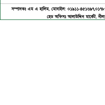
সম্পাদকঃ এম এ হালিম, মোবাইল: ০১৯১১-৪৫১৬৯৭,০১৭
হেড অফিসঃ আলাউদ্দিন মার্কেট, নীলড