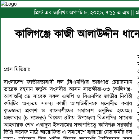
প্রিন্ট এর তারিখঃ অগাস্ট ৮, ২০২৬, ৭:১১ এ.এম || 
কালিগঞ্জে কাজী আলাউদ্দীন ধ
প্রেস মিডিয়াঃ
বাংলাদেশ জাতীয়তাবাদী দল (বিএনপি)’র ভারপ্রাপ্ত চেয়ারম্যান
তারেক রহমান কর্তৃক সংসদীয় আসন সাতক্ষীরা-০৩ (কালিগঞ্জ-
আশাশুনি) তে সাবেক সফল এমপি ও বিএনপির জাতীয় নির্বাহী
কমিটির অন্যতম সদস্য কাজী আলাউদ্দীনকে মনোনীত করায়
কৃতজ্ঞতা প্রকাশ ও ধানেরশীষের সমাবেশ অনুষ্ঠিত হয়েছে।
মঙ্গলবার (৪ নভেম্বর) বিকেল ৪টায় উপজেলা বিএনপির সাবেক
আহবায়ক শেখ এবাদুল ইসলামের সভাপতিত্বে কালিগঞ্জ সরকারি
ডিগ্রি কলেজ মাঠে আয়োজিত এ সমাবেশে হাজারো নেতাকর্মীর ঢল