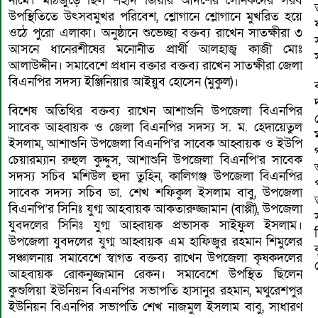
নামে। মাঠজুড়ে ছিল শহীদ জিয়ার আদর্শের সৈনিকদের সরব
উপস্থিতিতে উৎসবমুখর পরিবেশ, শ্লোগানে শ্লোগানে মুখরিত হয়ে
ওঠে পুরো এলাকা। অনুষ্ঠানে শুভেচ্ছা বক্তব্য রাখেন সাতক্ষীরা ৩
আসনে ধানেরশীষের মনোনীত প্রার্থী আলহাজ্ব কাজী মোঃ
আলাউদ্দীন। সমাবেশে প্রধান বক্তার বক্তব্য রাখেন সাতক্ষীরা জেলা
বিএনপির সদস্য ইঞ্জিনিয়ার আইয়ুব হোসেন (মুকুল)।
বিশেষ অতিথির বক্তব্য রাখেন আশাশুনি উপজেলা বিএনপির
সাবেক আহ্বায়ক ও জেলা বিএনপির সদস্য স. ম. হেদায়েতুল
ইসলাম, আশাশুনি উপজেলা বিএনপি’র সাবেক আহ্বায়ক ও ইউপি
চেয়ারম্যান রুহুল কুদ্দুস, আশাশুনি উপজেলা বিএনপি’র সাবেক
সদস্য সচিব মশিউল হুদা তুহিন, কালিগঞ্জ উপজেলা বিএনপির
সাবেক সদস্য সচিব ডা. শেখ শফিকুল ইসলাম বাবু, উপজেলা
বিএনপি’র সিনিঃ যুগ্ম আহবায়ক আকতারুজ্জামান (বাপ্পী), উপজেলা
যুবদলের সিনিঃ যুগ্ম আহ্বায়ক প্রভাসক সাইফুল ইসলাম।
উপজেলা যুবদলের যুগ্ম আহ্বায়ক এম হাফিজুর রহমান শিমুলের
সঞ্চালনায় সমাবেশে স্বাগত বক্তব্য রাখেন উপজেলা কৃষকদলের
আহবায়ক রোকনুজ্জামান রেকন। সমাবেশে উপস্থিত ছিলেন
কুশুলিয়া ইউনিয়ন বিএনপির সভাপতি হাসানুর রহমান, মথুরেশপুর
ইউনিয়ন বিএনপির সভাপতি শেখ নাজমুল ইসলাম বাবু, সাধারণ