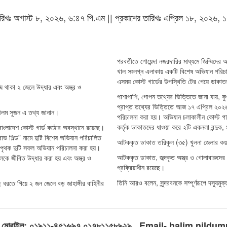
 তারিখঃ অগাস্ট ৮, ২০২৬, ৬:৪৭ পি.এম || প্রকাশের তারিখঃ এপ্রিল ১৮, ২০২৬,
পরবর্তীতে গোয়েন্দা নজরদারির মাধ্যমে জিম্মিদের
খাল সংলগ্ন এলাকায় একটি বিশেষ অভিযান পরিচ
এসময় কোস্ট গার্ডের উপস্থিতি টের পেয়ে ডাকা
ম্মি থাকা ২ জেলে উদ্ধার এবং অস্ত্র ও
পাশাপাশি, গোপন তথ্যের ভিত্তিতে জানা যায়, 
প্রাপ্ত তথ্যের ভিত্তিতে আজ ১৭ এপ্রিল ২০২৬ 
ির আলম সুজন এ তথ্য জানান।
পরিচালনা করা হয়। অভিযান চলাকালীন কোস্ট গা
কর্তৃক ডাকাতদের ধাওয়া করে ২টি একনলা বন্দুক,
দ্ধে বাংলাদেশ কোস্ট গার্ড কঠোর অবস্থানে রয়েছে।
োভ শিল্ড” নামে দুটি বিশেষ অভিযান পরিচালিত
আটককৃত ডাকাত তরিকুল (৩৫) খুলনা জেলার কয়রা 
নে পৃথক দুটি সফল অভিযান পরিচালনা করা হয়।
আটককৃত ডাকাত, জব্দকৃত অস্ত্র ও গোলাবারুদের প
লেকে জীবিত উদ্ধার করা হয় এবং অস্ত্র ও
প্রক্রিয়াধীন রয়েছে।
তিনি আরও বলেন, সুন্দরবনকে সম্পূর্ণরূপে দস্যু
ধরতে গিয়ে ২ জন জেলে বড় জাহাঙ্গীর বাহিনীর
লিম, মোবাইল: ০১৯১১-৪৫১৬৯৭,০১৭৮১১৫৮৯২৯ , Email- halim.ni