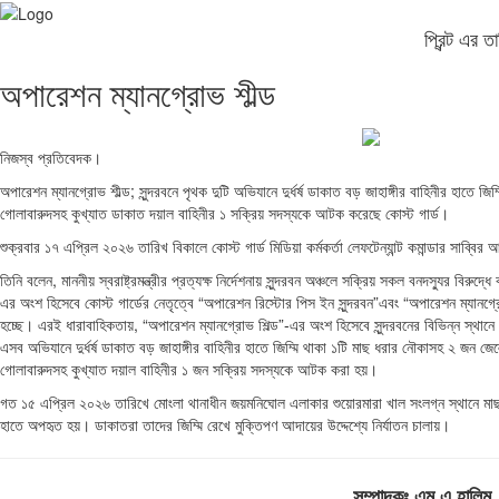
প্রিন্ট এর
অপারেশন ম্যানগ্রোভ শীল্ড
নিজস্ব প্রতিবেদক।
অপারেশন ম্যানগ্রোভ শীল্ড; সুন্দরবনে পৃথক দুটি অভিযানে দুর্ধর্ষ ডাকাত বড় জাহাঙ্গীর বাহিনীর হাতে জি
গোলাবারুদসহ কুখ্যাত ডাকাত দয়াল বাহিনীর ১ সক্রিয় সদস্যকে আটক করেছে কোস্ট গার্ড।
শুক্রবার ১৭ এপ্রিল ২০২৬ তারিখ বিকালে কোস্ট গার্ড মিডিয়া কর্মকর্তা লেফটেন্যান্ট কমান্ডার সাব্ব
তিনি বলেন, মাননীয় স্বরাষ্ট্রমন্ত্রীর প্রত্যক্ষ নির্দেশনায় সুন্দরবন অঞ্চলে সক্রিয় সকল বনদস্যুর বিরু
এর অংশ হিসেবে কোস্ট গার্ডের নেতৃত্বে “অপারেশন রিস্টোর পিস ইন সুন্দরবন”এবং “অপারেশন ম্যানগ্র
হচ্ছে। এরই ধারাবাহিকতায়, “অপারেশন ম্যানগ্রোভ শিল্ড”-এর অংশ হিসেবে সুন্দরবনের বিভিন্ন স্থা
এসব অভিযানে দুর্ধর্ষ ডাকাত বড় জাহাঙ্গীর বাহিনীর হাতে জিম্মি থাকা ১টি মাছ ধরার নৌকাসহ ২ জন জে
গোলাবারুদসহ কুখ্যাত দয়াল বাহিনীর ১ জন সক্রিয় সদস্যকে আটক করা হয়।
গত ১৫ এপ্রিল ২০২৬ তারিখে মোংলা থানাধীন জয়মনিঘোল এলাকার শুয়োরমারা খাল সংলগ্ন স্থানে মাছ 
হাতে অপহৃত হয়। ডাকাতরা তাদের জিম্মি রেখে মুক্তিপণ আদায়ের উদ্দেশ্যে নির্যাতন চালায়।
সম্পাদকঃ এম এ হা