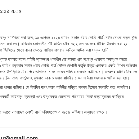
 ১১:৫৪ এ.এম
 অবস্থান নিশ্চিত করা হলে, ১৬ এপ্রিল ২০২৬ তারিখ বিকাল ৪টায় কোস্ট গার্ড বেইস মোংলা কর্তৃক মুর্তি
ালনা করা হয়। অভিযান চলাকালীন ১টি কাঠের নৌকাসহ ২ জন জেলেকে জীবিত উদ্ধার করা হয়।
তরা জিম্মিদের ফেলে বনের ভেতরে পালিয়ে যাওয়ায় কাউকে আটক করা সম্ভব হয়নি।
কুখ্যাত ডাকাত দয়াল বাহিনী শ্যামনগর থানাধীন হোগলডরা খাল সংলগ্ন এলাকায় অবস্থান করছে।
তারিখ শুক্রবার সকাল ৬টায় কোস্ট গার্ড স্টেশন কৈখালী কর্তৃক উক্ত এলাকায় একটি বিশেষ অভিযান
র্ডের উপস্থিতি টের পেয়ে ডাকাতরা বনের ভেতর পালিয়ে যাওয়ার চেষ্টা করে। অতঃপর আভিযানিক দল
 ৯ রাউন্ড তাজা কার্তুজসহ কুখ্যাত ডাকাত দয়াল বাহিনীর ১ জন সক্রিয় সদস্যকে আটক করা হয়।
থানার বাসিন্দা। সে দীর্ঘদিন যাবৎ দয়াল বাহিনীর সক্রিয় সদস্য হিসেবে ডাকাতি করে আসছিল।
রবর্তী আইনানুগ ব্যবস্থা এবং উদ্ধারকৃত জেলেদের পরিবারের নিকট হস্তান্তরের কার্যক্রম
মুক্ত করতে বাংলাদেশ কোস্ট গার্ড ভবিষ্যতেও এ ধরনের অভিযান অব্যাহত রাখবে।
ldumur@gmail.com.