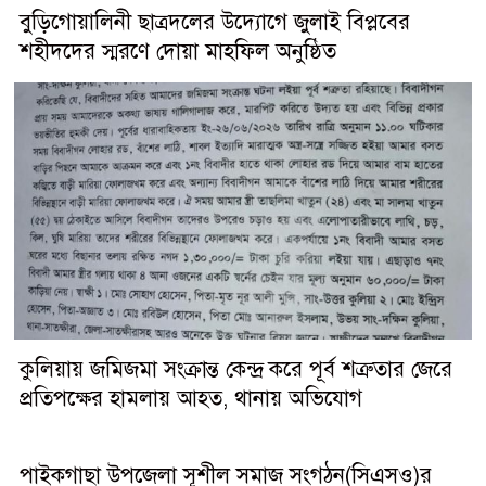
বুড়িগোয়ালিনী ছাত্রদলের উদ্যোগে জুলাই বিপ্লবের
শহীদদের স্মরণে দোয়া মাহফিল অনুষ্ঠিত
কুলিয়ায় জমিজমা সংক্রান্ত কেন্দ্র করে পূর্ব শত্রুতার জেরে
প্রতিপক্ষের হামলায় আহত, থানায় অভিযোগ
পাইকগাছা উপজেলা সূশীল সমাজ সংগঠন(সিএসও)র