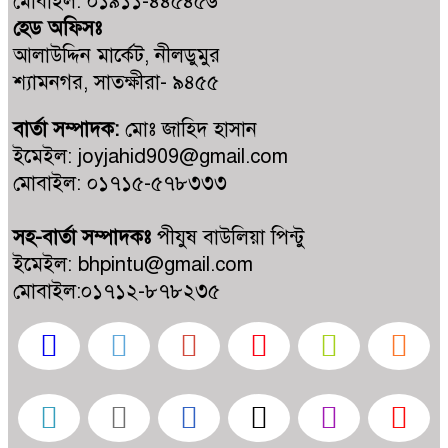
মোবাইল: ০১৯১১-৪৪৫৪৫৬
হেড অফিসঃ
কালিগঞ্জ কুশুলিয়া উচ্চ মাধ্যমিক
আলাউদ্দিন মার্কেট, নীলডুমুর
বিদ্যালয়ের কমিটির অভিষেক অনুষ্ঠিত
শ্যামনগর, সাতক্ষীরা- ৯৪৫৫
বার্তা সম্পাদক:
মোঃ জাহিদ হাসান
কালিগঞ্জে ট্রাকচাপায় শিশুর মর্মান্তিক মৃত্যু,
ইমেইল: joyjahid909@gmail.com
ট্রাক জব্দ, চালক আটক
মোবাইল: ০১৭১৫-৫৭৮৩৩৩
জুলাই গণহত্যায় জড়িত প্রত্যেক ব্যক্তিকে
আইনের আওতায় এনে দ্রুত, নিরপেক্ষ ও
সহ-বার্তা সম্পাদকঃ
পীযুষ বাউলিয়া পিন্টু
স্বচ্ছ বিচার নিশ্চিত করতে হবে- মাহবুবুল
ইমেইল: bhpintu@gmail.com
আলম
মোবাইল:০১৭১২-৮৭৮২৩৫
গাবুরা ইউনিয়ন ডিজিটাল তথ্য সেবা
কেন্দ্রে রবিউলের অত্যাচারে অতিষ্ঠ
সাধারণ মানুষ
সরকারের উন্নয়ন ও সফলতা প্রচারে