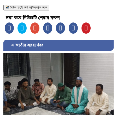
নিউজ ফটো কার্ড ডাউনলোড করুন
দয়া করে নিউজটি শেয়ার করুন
এ জাতীয় আরো খবর