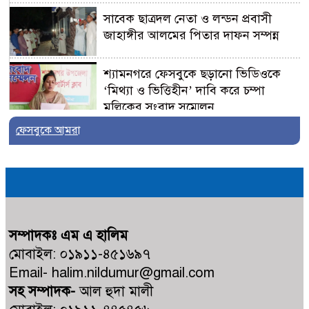
সাবেক ছাত্রদল নেতা ও লন্ডন প্রবাসী
জাহাঙ্গীর আলমের পিতার দাফন সম্পন্ন
শ্যামনগরে ফেসবুকে ছড়ানো ভিডিওকে
‘মিথ্যা ও ভিত্তিহীন’ দাবি করে চম্পা
মল্লিকের সংবাদ সম্মেলন
ফেসবুকে আমরা
নুরনগরে গ্রাম্য ডাক্তারের ভুল চিকিৎসার
কারণে রোগীর মৃ+ত্যুর অভিযোগ,
ঘটনাস্থলে পুলিশ
কালিগঞ্জের পল্লীতে পৈতৃক ভিটা থেকে
সন্তান উচ্ছেদের পায়তারার প্রতিবাদে
সম্পাদকঃ এম এ হালিম
মানববন্ধন
মোবাইল: ০১৯১১-৪৫১৬৯৭
Email- halim.nildumur@gmail.com
ভোট আসে জনপ্রতিনিধি হয়, কিন্তু
সহ সম্পাদক-
আল হুদা মালী
মহেশ্বরপুরের কোন উন্নয়ন হয়না